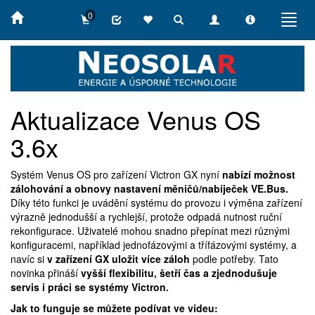
0
Toggle
Toggle
Toggle
Toggl
search
navigation
info
navig
Aktualizace Venus OS
3.6x
Systém Venus OS pro zařízení Victron GX nyní
nabízí možnost
zálohování a obnovy nastavení měničů/nabíječek VE.Bus.
Díky této funkci je uvádění systému do provozu i výměna zařízení
výrazně jednodušší a rychlejší, protože odpadá nutnost ruční
rekonfigurace. Uživatelé mohou snadno přepínat mezi různými
konfiguracemi, například jednofázovými a třífázovými systémy, a
navíc si
v zařízení GX uložit více záloh
podle potřeby. Tato
novinka přináší
vyšší flexibilitu, šetří čas a zjednodušuje
servis i práci se systémy Victron.
Jak to funguje se můžete podívat ve videu: