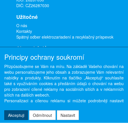
DIČ: CZ26287030
Užitočné
O nás
Kontakty
Spätný odber elektrozariadení a recyklačný príspevok
Ako nakúpiť
Principy ochrany soukromí
Doprava a platba
Obchodné podmienky
Přizpůsobujeme se Vám na míru. Na základě Vašeho chování na
Ochrana osobných údajov
webu personalizujeme jeho obsah a zobrazujeme Vám relevantní
Odstúpenie od zmluvy
nabídky a produkty. Kliknutím na tlačítko „Akceptuji“ souhlasíte
také s využíváním cookies a předáním údajů o chování na webu
pro zobrazení cílené reklamy na sociálních sítích a v reklamních
sítích na dalších webech.
Copyright © ABRA Software a.s. 2026,
powered by ABRA E-shop
Personalizaci a cílenou reklamu si můžete podrobněji nastavit
nebo kdykoli vypnout po kliknutí na tlačítko „Nastavit“.
Akceptuji
Odmítnout
Nastavit