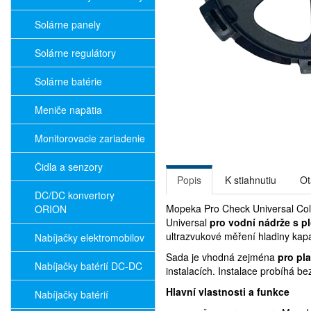
Solárne panely
Solárne regulátory
Solárne batérie
Meniče napätia
Monitorovacie zariadenie
Čidla a senzory
Popis
K stiahnutiu
Ot
DC/DC konvertory
Mopeka Pro Check Universal Coll
ORION
Universal
pro vodní nádrže s 
ultrazvukové měření hladiny kapa
Nabíjačky elektromobilov
Sada je vhodná zejména
pro pl
Nabíjačky batérií DC-DC
instalacích. Instalace probíhá b
Hlavní vlastnosti a funkce
Nabíjačky batérií