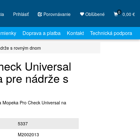
0
cia
Prihlásiť
Porovnávanie
Obľúbené
0,00 €
mienky
Doprava a platba
Kontakt
Technická podpora
ádrže s rovným dnom
eck Universal
 pre nádrže s
ra Mopeka Pro Check Universal na
5337
M2002013