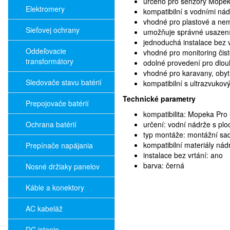
určeno pro senzory Mopek
Elektromery
kompatibilní s vodními n
vhodné pro plastové a ne
Sieťovej ochrany
umožňuje správné usazení
jednoduchá instalace bez v
Oddeľovacie
vhodné pro monitoring čist
transformátory
odolné provedení pro dlou
vhodné pro karavany, obytn
Sledovače stavu batérií
kompatibilní s ultrazvuko
Technické parametry
Prepojovače batérií
kompatibilita: Mopeka Pro
Ochrana batérií
určení: vodní nádrže s p
typ montáže: montážní sa
kompatibilní materiály nád
Prepínače napájania
instalace bez vrtání: ano
barva: černá
Nosné držiaky panelov
Káble a konektory
AC kabeláž
DC istenie