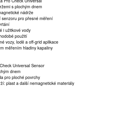
a Pro Check Universal
ádržemi s plochým dnem
magnetické nádrže
 senzoru pro přesné měření
rtání
é i užitkové vody
hodobé použití
é vozy, lodě a off-grid aplikace
vým měřením hladiny kapaliny
 Check Universal Sensor
lochým dnem
da pro ploché povrchy
rží: plast a další nemagnetické materiály