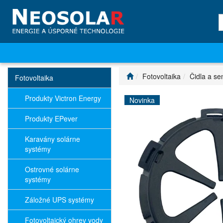
Fotovoltaika
Čidla a se
Fotovoltaika
Produkty Victron Energy
Novinka
Produkty EPever
Karavány solárne
systémy
Ostrovné solárne
systémy
Záložné UPS systémy
Fotovoltaický ohrev vody