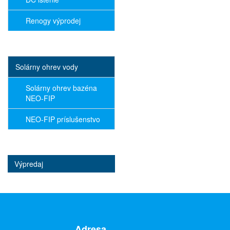
Renogy výprodej
Solárny ohrev vody
Solárny ohrev bazéna
NEO-FIP
NEO-FIP príslušenstvo
Výpredaj
Adresa