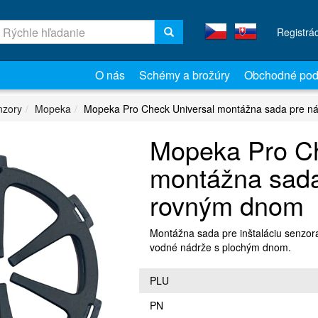
Registrá
O nás
Schémy a brožúry
Obchodné pod
nzory
Mopeka
Mopeka Pro Check Universal montážna sada pre n
Mopeka Pro Ch
montážna sada
rovným dnom
Montážna sada pre inštaláciu senzo
vodné nádrže s plochým dnom.
PLU
PN