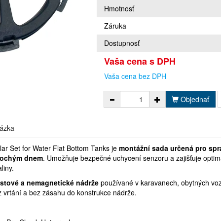
Hmotnosť
Záruka
Dostupnosť
Vaša cena s DPH
Vaša cena bez DPH
Objednať
ázka
ar Set for Water Flat Bottom Tanks je
montážní sada určená pro spr
plochým dnem
. Umožňuje bezpečné uchycení senzoru a zajišťuje optim
liny.
astové a nemagnetické nádrže
používané v karavanech, obytných voze
ez vrtání a bez zásahu do konstrukce nádrže.