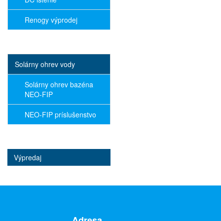
Renogy výprodej
Solárny ohrev vody
Solárny ohrev bazéna
NEO-FIP
NEO-FIP príslušenstvo
Výpredaj
Adresa