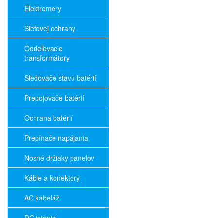
Elektromery
Sieťovej ochrany
Oddeľovacie
transformátory
Sledovače stavu batérií
Prepojovače batérií
Ochrana batérií
Prepínače napájania
Nosné držiaky panelov
Káble a konektory
AC kabeláž
DC istenie