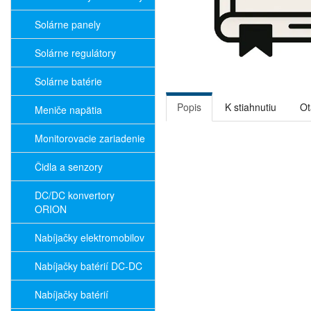
Solárne panely
Solárne regulátory
Solárne batérie
Popis
K stiahnutiu
Ot
Meniče napätia
Monitorovacie zariadenie
Čidla a senzory
DC/DC konvertory
ORION
Nabíjačky elektromobilov
Nabíjačky batérií DC-DC
Nabíjačky batérií