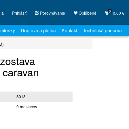
0
cia
Prihlásiť
Porovnávanie
Obľúbené
0,00 €
mienky
Doprava a platba
Kontakt
Technická podpora
M)
zostava
 caravan
8013
0 mesiacov