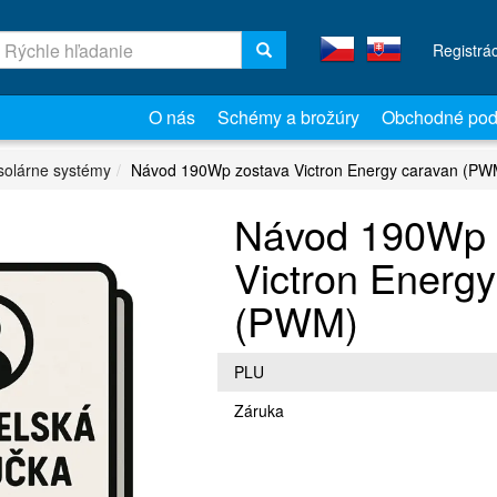
Registrá
O nás
Schémy a brožúry
Obchodné pod
solárne systémy
Návod 190Wp zostava Victron Energy caravan (PW
Návod 190Wp 
Victron Energy
(PWM)
PLU
Záruka