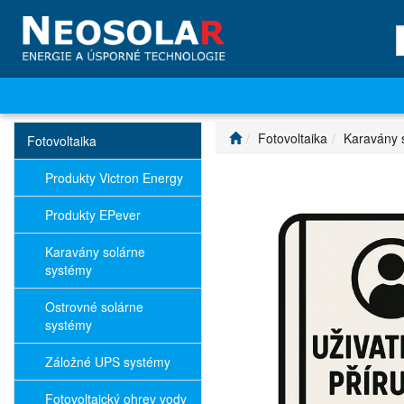
Fotovoltaika
Karavány 
Fotovoltaika
Produkty Victron Energy
Produkty EPever
Karavány solárne
systémy
Ostrovné solárne
systémy
Záložné UPS systémy
Fotovoltaický ohrev vody