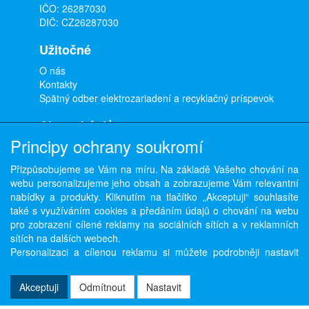
IČO: 26287030
DIČ: CZ26287030
Užitočné
O nás
Kontakty
Spätný odber elektrozariadení a recyklačný príspevok
Ako nakúpiť
Principy ochrany soukromí
Doprava a platba
Obchodné podmienky
Přizpůsobujeme se Vám na míru. Na základě Vašeho chování na
Ochrana osobných údajov
webu personalizujeme jeho obsah a zobrazujeme Vám relevantní
Odstúpenie od zmluvy
nabídky a produkty. Kliknutím na tlačítko „Akceptuji“ souhlasíte
také s využíváním cookies a předáním údajů o chování na webu
pro zobrazení cílené reklamy na sociálních sítích a v reklamních
sítích na dalších webech.
Copyright © ABRA Software a.s. 2026,
powered by ABRA E-shop
Personalizaci a cílenou reklamu si můžete podrobněji nastavit
nebo kdykoli vypnout po kliknutí na tlačítko „Nastavit“.
Akceptuji
Odmítnout
Nastavit