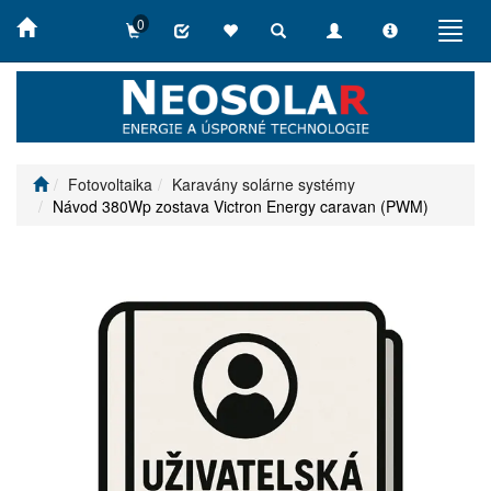
0
Toggle
Toggle
Toggle
Toggl
search
navigation
info
navig
Fotovoltaika
Karavány solárne systémy
Návod 380Wp zostava Victron Energy caravan (PWM)