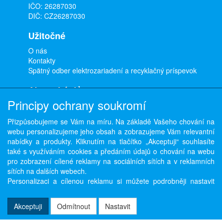
IČO: 26287030
DIČ: CZ26287030
Užitočné
O nás
Kontakty
Spätný odber elektrozariadení a recyklačný príspevok
Ako nakúpiť
Principy ochrany soukromí
Doprava a platba
Obchodné podmienky
Přizpůsobujeme se Vám na míru. Na základě Vašeho chování na
Ochrana osobných údajov
webu personalizujeme jeho obsah a zobrazujeme Vám relevantní
Odstúpenie od zmluvy
nabídky a produkty. Kliknutím na tlačítko „Akceptuji“ souhlasíte
také s využíváním cookies a předáním údajů o chování na webu
pro zobrazení cílené reklamy na sociálních sítích a v reklamních
sítích na dalších webech.
Copyright © ABRA Software a.s. 2026,
powered by ABRA E-shop
Personalizaci a cílenou reklamu si můžete podrobněji nastavit
nebo kdykoli vypnout po kliknutí na tlačítko „Nastavit“.
Akceptuji
Odmítnout
Nastavit