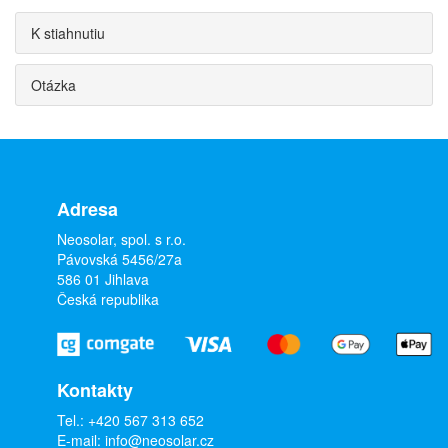
K stiahnutiu
Otázka
Adresa
Neosolar, spol. s r.o.
Pávovská 5456/27a
586 01 Jihlava
Česká republika
Kontakty
Tel.:
+420 567 313 652
E-mail:
info@neosolar.cz