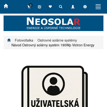
0
Toggle
Toggle
Toggle
Toggl
search
navigation
info
navig
Fotovoltaika
Ostrovné solárne systémy
Návod Ostrovný solárny systém 190Wp Victron Energy