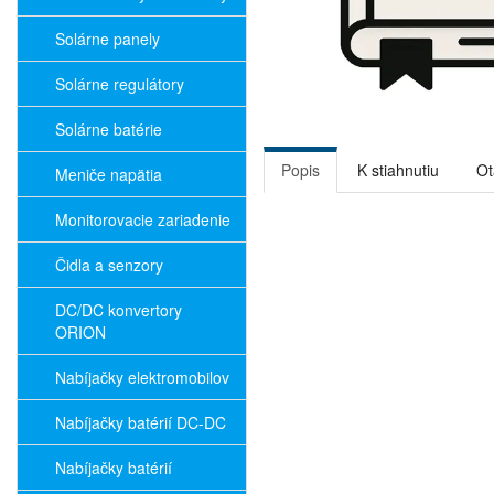
Solárne panely
Solárne regulátory
Solárne batérie
Popis
K stiahnutiu
Ot
Meniče napätia
Monitorovacie zariadenie
Čidla a senzory
DC/DC konvertory
ORION
Nabíjačky elektromobilov
Nabíjačky batérií DC-DC
Nabíjačky batérií