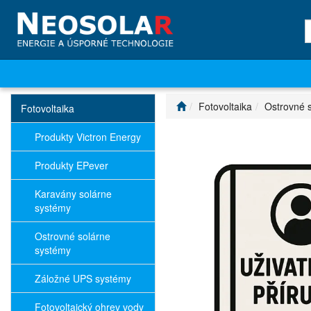
Fotovoltaika
Ostrovné 
Fotovoltaika
Produkty Victron Energy
Produkty EPever
Karavány solárne
systémy
Ostrovné solárne
systémy
Záložné UPS systémy
Fotovoltaický ohrev vody