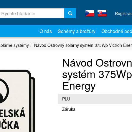
Registrá
O nás
Schémy a brožúry
Obchodné pod
solárne systémy
Návod Ostrovný solárny systém 375Wp Victron Ene
Návod Ostrovn
systém 375Wp 
Energy
PLU
Záruka