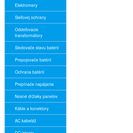
Elektromery
Sieťovej ochrany
Oddeľovacie
transformátory
Sledovače stavu batérií
Prepojovače batérií
Ochrana batérií
Prepínače napájania
Nosné držiaky panelov
Káble a konektory
AC kabeláž
DC istenie