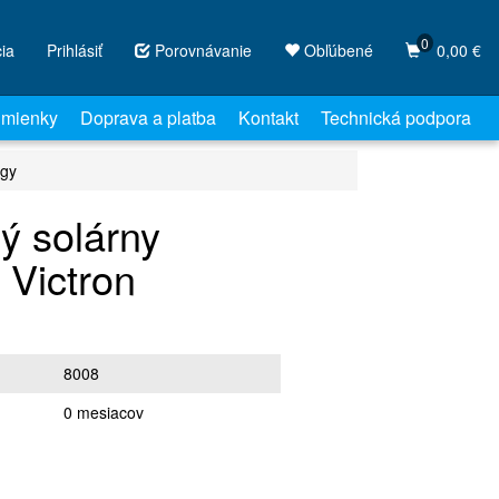
0
cia
Prihlásiť
Porovnávanie
Obľúbené
0,00 €
mienky
Doprava a platba
Kontakt
Technická podpora
rgy
ý solárny
Victron
8008
0 mesiacov