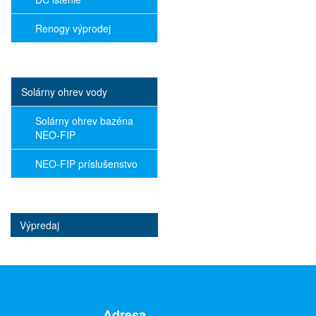
Renogy výprodej
Solárny ohrev vody
Solárny ohrev bazéna
NEO-FIP
NEO-FIP príslušenstvo
Výpredaj
Adresa