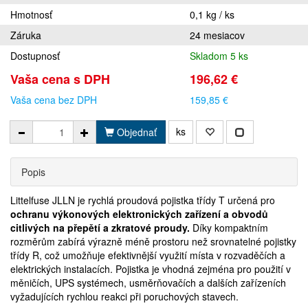
Hmotnosť
0,1 kg / ks
Záruka
24 mesiacov
Dostupnosť
Skladom 5 ks
Vaša cena s DPH
196,62 €
Vaša cena bez DPH
159,85 €
ks
Objednať
Popis
Littelfuse JLLN je rychlá proudová pojistka třídy T určená pro
ochranu výkonových elektronických zařízení a obvodů
citlivých na přepětí a zkratové proudy.
Díky kompaktním
rozměrům zabírá výrazně méně prostoru než srovnatelné pojistky
třídy R, což umožňuje efektivnější využití místa v rozvaděčích a
elektrických instalacích. Pojistka je vhodná zejména pro použití v
měničích, UPS systémech, usměrňovačích a dalších zařízeních
vyžadujících rychlou reakci při poruchových stavech.