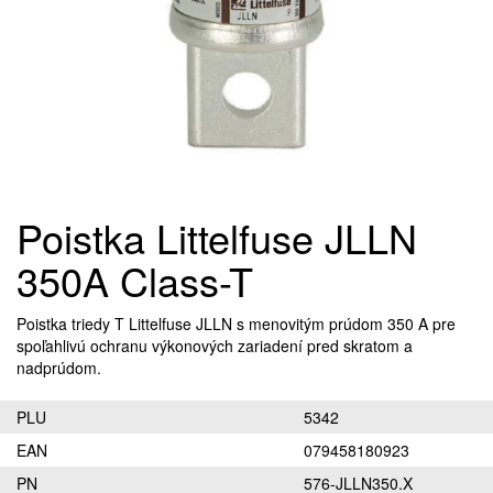
Poistka Littelfuse JLLN
350A Class-T
Poistka triedy T Littelfuse JLLN s menovitým prúdom 350 A pre
spoľahlivú ochranu výkonových zariadení pred skratom a
nadprúdom.
PLU
5342
EAN
079458180923
PN
576-JLLN350.X