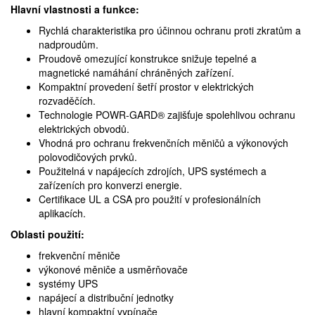
Hlavní vlastnosti a funkce:
Rychlá charakteristika pro účinnou ochranu proti zkratům a
nadproudům.
Proudově omezující konstrukce snižuje tepelné a
magnetické namáhání chráněných zařízení.
Kompaktní provedení šetří prostor v elektrických
rozvaděčích.
Technologie POWR-GARD® zajišťuje spolehlivou ochranu
elektrických obvodů.
Vhodná pro ochranu frekvenčních měničů a výkonových
polovodičových prvků.
Použitelná v napájecích zdrojích, UPS systémech a
zařízeních pro konverzi energie.
Certifikace UL a CSA pro použití v profesionálních
aplikacích.
Oblasti použití:
frekvenční měniče
výkonové měniče a usměrňovače
systémy UPS
napájecí a distribuční jednotky
hlavní kompaktní vypínače