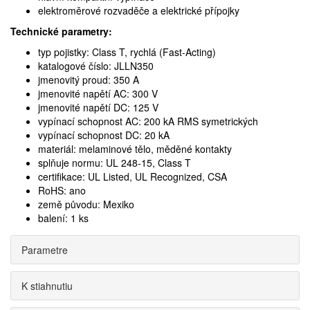
elektroměrové rozvaděče a elektrické přípojky
Technické parametry:
typ pojistky: Class T, rychlá (Fast-Acting)
katalogové číslo: JLLN350
jmenovitý proud: 350 A
jmenovité napětí AC: 300 V
jmenovité napětí DC: 125 V
vypínací schopnost AC: 200 kA RMS symetrických
vypínací schopnost DC: 20 kA
materiál: melaminové tělo, měděné kontakty
splňuje normu: UL 248-15, Class T
certifikace: UL Listed, UL Recognized, CSA
RoHS: ano
země původu: Mexiko
balení: 1 ks
Parametre
K stiahnutiu