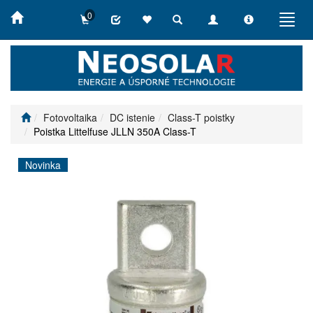
0
Toggle
Toggle
Toggle
Toggl
search
navigation
info
navig
Fotovoltaika
DC istenie
Class-T poistky
Poistka Littelfuse JLLN 350A Class-T
Novinka