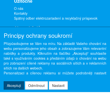
Užitočné
O nás
Kontakty
Spätný odber elektrozariadení a recyklačný príspevok
Ako nakúpiť
Principy ochrany soukromí
Doprava a platba
Obchodné podmienky
Přizpůsobujeme se Vám na míru. Na základě Vašeho chování na
Ochrana osobných údajov
webu personalizujeme jeho obsah a zobrazujeme Vám relevantní
Odstúpenie od zmluvy
nabídky a produkty. Kliknutím na tlačítko „Akceptuji“ souhlasíte
také s využíváním cookies a předáním údajů o chování na webu
pro zobrazení cílené reklamy na sociálních sítích a v reklamních
sítích na dalších webech.
Copyright © ABRA Software a.s. 2026,
powered by ABRA E-shop
Personalizaci a cílenou reklamu si můžete podrobněji nastavit
nebo kdykoli vypnout po kliknutí na tlačítko „Nastavit“.
Akceptuji
Odmítnout
Nastavit