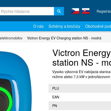
Registrá
O nás
Schémy a brožúry
Obchodné pod
elektromobilov
Victron Energy EV Charging station NS - modrá
Victron Energ
station NS - m
Vysoko výkonná EV nabíjacia stanic
režime alebo 7,3 kW v jednofázovom
PLU
EAN
PN