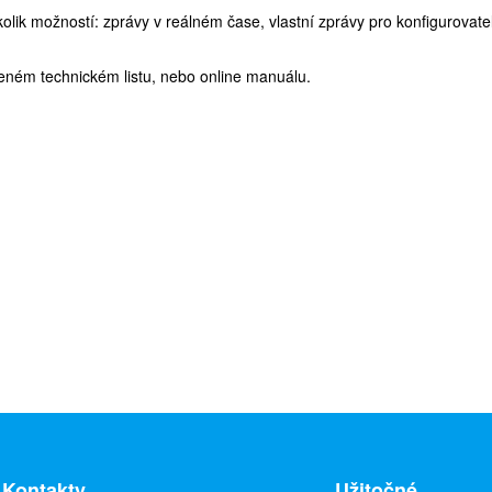
kolik možností: zprávy v reálném čase, vlastní zprávy pro konfigurovate
ženém technickém listu, nebo online manuálu.
Kontakty
Užitočné