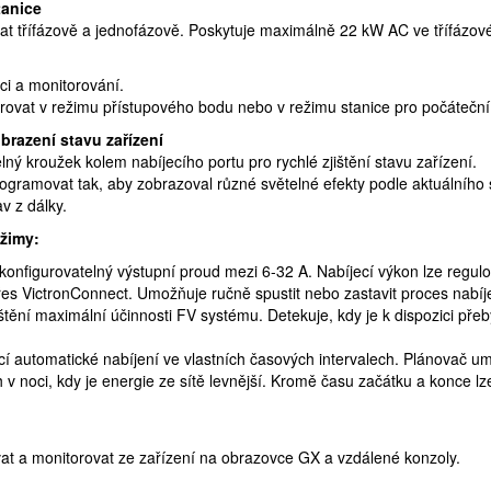
tanice
at třífázově a jednofázově. Poskytuje maximálně 22 kW AC ve třífázo
ci a monitorování.
urovat v režimu přístupového bodu nebo v režimu stanice pro počáteční
brazení stavu zařízení
ý kroužek kolem nabíjecího portu pro rychlé zjištění stavu zařízení.
ogramovat tak, aby zobrazoval různé světelné efekty podle aktuálního s
av z dálky.
ežimy:
onfigurovatelný výstupní proud mezi 6-32 A. Nabíjecí výkon lze regu
s VictronConnect. Umožňuje ručně spustit nebo zastavit proces nabíjení
štění maximální účinnosti FV systému. Detekuje, kdy je k dispozici pře
í automatické nabíjení ve vlastních časových intervalech. Plánovač um
h v noci, kdy je energie ze sítě levnější. Kromě času začátku a konce lz
ovat a monitorovat ze zařízení na obrazovce GX a vzdálené konzoly.