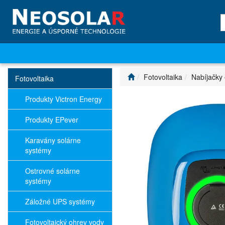
Fotovoltaika
Nabíjačky 
Fotovoltaika
Produkty Victron Energy
Produkty EPever
Karavány solárne
systémy
Ostrovné solárne
systémy
Záložné UPS systémy
Fotovoltaický ohrev vody