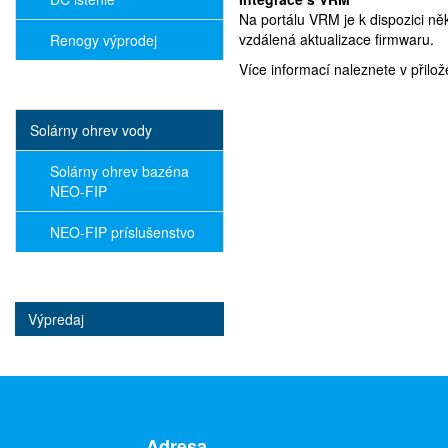
Na portálu VRM je k dispozici ně
vzdálená aktualizace firmwaru.
Renogy výprodej
Více informací naleznete v přilo
Solárny ohrev vody
Solárny ohrev bazéna
NEO-FIP
NEO-FIP príslušenstvo
Výpredaj
Adresa