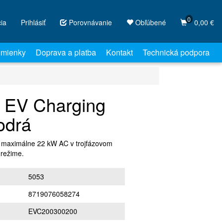
0
cia
Prihlásiť
Porovnávanie
Obľúbené
0,00 €
mienky
Doprava a platba
Kontakt
Technická podpora
y EV Charging
odrá
a maximálne 22 kW AC v trojfázovom
 režime.
5053
8719076058274
EVC200300200