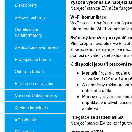
Vysoce výkonná EV nabíjecí s
Elektromery
Nabíjecí stanice EV může fungov
Wi-Fi komunikace
Sieťovej ochrany
Wi-Fi: 802.11 b/g/n pro konfigura
Interní modul Wi-Fi lze nakonfig
Oddeľovacie
transformátory
Světelný kroužek pro rychlé zo
Plně programovatelný RGB světeln
Sledovače stavu batérií
Z webového rozhraní jej lze napr
pomoci uživateli vidět aktuální st
Prepojovače batérií
K dispozici jsou tři pracovní r
Ochrana batérií
Manuální režim umožňuje k
ze zařízení GX a VRM a pře
Prepínače napájania
Automatický režim pro zaji
nabíjení vozidla.
Nosné držiaky panelov
Plánovaný režim umožňujíc
například v určitých časec
Káble a konektory
a interval.
Integrace se zařízeními GX
AC kabeláž
Nabíjecí stanici EV lze konfigur
DC istenie
Integrace s VRM