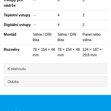
nádrže
Teplotní vstupy
—
4
2
Digitální vstupy
—
4
2
Montáž
Stěna / DIN
Stěna / DIN
Panel nebo
lišta
lišta
stěna
Rozměry
78 × 154 × 48
78 × 154 × 48
124 × 187 ×
mm
mm
29,8 mm
K stiahnutiu
Otázka