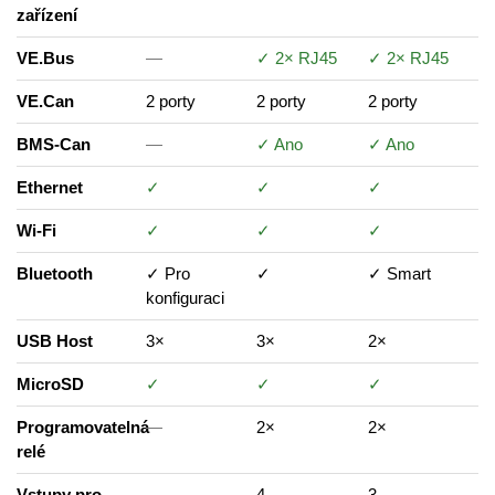
zařízení
VE.Bus
—
✓ 2× RJ45
✓ 2× RJ45
VE.Can
2 porty
2 porty
2 porty
BMS-Can
—
✓ Ano
✓ Ano
Ethernet
✓
✓
✓
Wi-Fi
✓
✓
✓
Bluetooth
✓ Pro
✓
✓ Smart
konfiguraci
USB Host
3×
3×
2×
MicroSD
✓
✓
✓
Programovatelná
—
2×
2×
relé
Vstupy pro
—
4
3