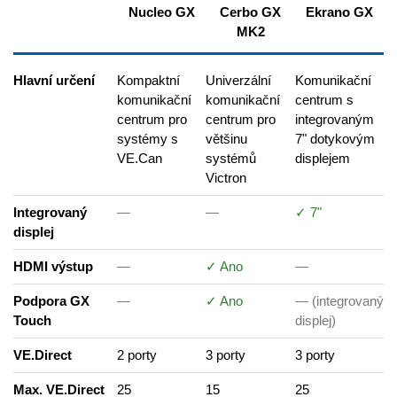
Nucleo GX
Cerbo GX
Ekrano GX
MK2
Hlavní určení
Kompaktní
Univerzální
Komunikační
komunikační
komunikační
centrum s
centrum pro
centrum pro
integrovaným
systémy s
většinu
7" dotykovým
VE.Can
systémů
displejem
Victron
Integrovaný
—
—
✓ 7"
displej
HDMI výstup
—
✓ Ano
—
Podpora GX
—
✓ Ano
— (integrovaný
Touch
displej)
VE.Direct
2 porty
3 porty
3 porty
Max. VE.Direct
25
15
25