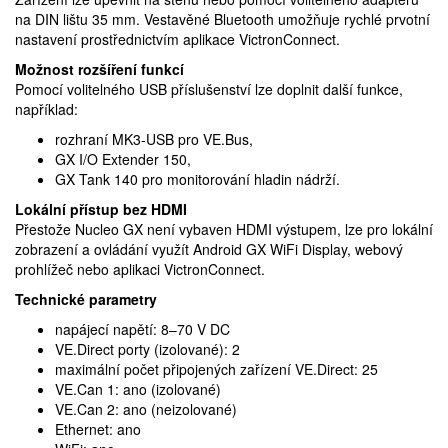
na DIN lištu 35 mm. Vestavěné Bluetooth umožňuje rychlé prvotní
nastavení prostřednictvím aplikace VictronConnect.
Možnost rozšíření funkcí
Pomocí volitelného USB příslušenství lze doplnit další funkce,
například:
rozhraní MK3-USB pro VE.Bus,
GX I/O Extender 150,
GX Tank 140 pro monitorování hladin nádrží.
Lokální přístup bez HDMI
Přestože Nucleo GX není vybaven HDMI výstupem, lze pro lokální
zobrazení a ovládání využít Android GX WiFi Display, webový
prohlížeč nebo aplikaci VictronConnect.
Technické parametry
napájecí napětí: 8–70 V DC
VE.Direct porty (izolované): 2
maximální počet připojených zařízení VE.Direct: 25
VE.Can 1: ano (izolované)
VE.Can 2: ano (neizolované)
Ethernet: ano