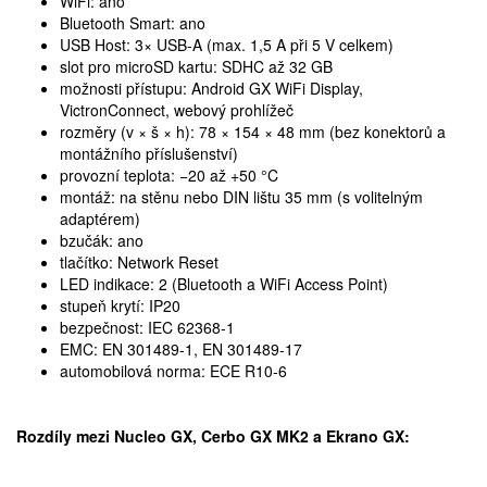
WiFi: ano
Bluetooth Smart: ano
USB Host: 3× USB-A (max. 1,5 A při 5 V celkem)
slot pro microSD kartu: SDHC až 32 GB
možnosti přístupu: Android GX WiFi Display,
VictronConnect, webový prohlížeč
rozměry (v × š × h): 78 × 154 × 48 mm (bez konektorů a
montážního příslušenství)
provozní teplota: −20 až +50 °C
montáž: na stěnu nebo DIN lištu 35 mm (s volitelným
adaptérem)
bzučák: ano
tlačítko: Network Reset
LED indikace: 2 (Bluetooth a WiFi Access Point)
stupeň krytí: IP20
bezpečnost: IEC 62368-1
EMC: EN 301489-1, EN 301489-17
automobilová norma: ECE R10-6
Rozdíly mezi Nucleo GX, Cerbo GX MK2 a Ekrano GX: