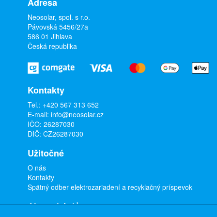
Adresa
Neosolar, spol. s r.o.
Pávovská 5456/27a
586 01 Jihlava
Česká republika
Kontakty
Tel.:
+420 567 313 652
E-mail:
info@neosolar.cz
IČO: 26287030
DIČ: CZ26287030
Užitočné
O nás
Kontakty
Spätný odber elektrozariadení a recyklačný príspevok
Ako nakúpiť