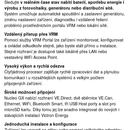
Sledujte
v reálném čase stav nabití baterií, spotřebu energie i
výrobu z fotovoltaiky, generátoru nebo distribuční sítě.
Systém umožňuje automatické spouštění a zastavení generátoru,
změnu nastavení zařízení, diagnostiku i vzdálené řešení
problémů prostřednictvím portálu VRM nebo lokální sítě.
Vzdálený přístup přes VRM
Pomocí služby VRM Portal lze zařízení monitorovat, konfigurovat
a ovládat odkudkoliv stejně, jako byste stáli přímo u instalace.
Stejné rozhraní je dostupné také lokálně přes LAN nebo
vestavěný WiFi Access Point.
Vysoký výkon a rychlá odezva
Čtyřjádrový procesor zajišťuje rychlé zpracování dat a plynulou
komunikaci i u rozsáhlejších systémů s velkým počtem
připojených zařízení.
Široké možnosti připojení
Nucleo GX nabízí rozhraní VE.Direct, dvě sběrnice VE.Can,
Ethernet, WiFi, Bluetooth Smart, tři USB Host porty a slot pro
microSD kartu. Díky tomu jej lze snadno integrovat do nových i
stávajících instalací Victron Energy.
Jednoduchá instalace a konfigurace
Zařízení lze upevnit na stěnu nebo pomocí volitelného adaptéru