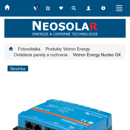
0
Toggle
Toggle
Toggle
Toggl
search
navigation
info
navig
Fotovoltaika
Produkty Victron Energy
Ovládacie panely a rozhrania
Victron Energy Nucleo GX
Novinka