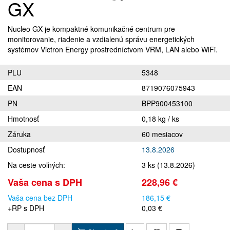
GX
Nucleo GX je kompaktné komunikačné centrum pre
monitorovanie, riadenie a vzdialenú správu energetických
systémov Victron Energy prostredníctvom VRM, LAN alebo WiFi.
PLU
5348
EAN
8719076075943
PN
BPP900453100
Hmotnosť
0,18 kg / ks
Záruka
60 mesiacov
Dostupnosť
13.8.2026
Na ceste voľných:
3 ks (13.8.2026)
Vaša cena s DPH
228,96 €
Vaša cena bez DPH
186,15 €
+RP s DPH
0,03 €