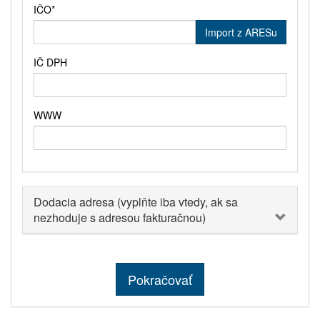
IČO
*
Import z ARESu
IČ DPH
WWW
Dodacia adresa (vyplňte iba vtedy, ak sa
nezhoduje s adresou fakturačnou)
Pokračovať