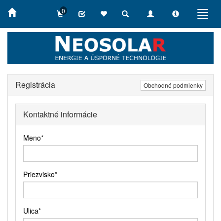
0
Toggle
Toggle
Toggle
Toggl
search
navigation
info
navig
Registrácia
Obchodné podmienky
Kontaktné informácie
Meno
*
Priezvisko
*
Ulica
*