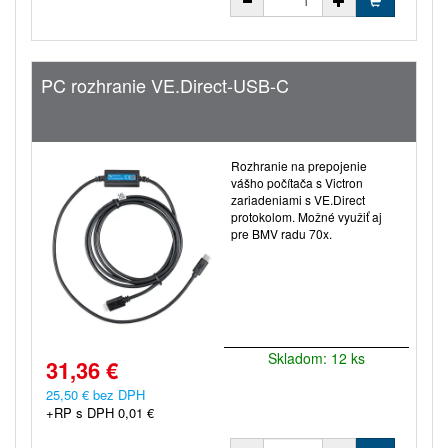
PC rozhranie VE.Direct-USB-C
Rozhranie na prepojenie
vášho počítača s Victron
zariadeniami s VE.Direct
protokolom. Možné využiť aj
pre BMV radu 70x.
Skladom: 12 ks
31,36 €
25,50 € bez DPH
+RP s DPH 0,01 €