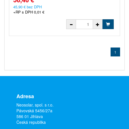
45,90 € bez DPH
+RP s DPH 0,01 €
1
Adresa
Neosolar, spol. s r.o.
Pávovská 5456/27a
586 01 Jihlava
Česká republika