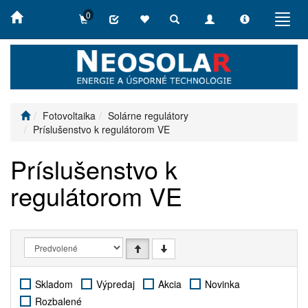
0
Toggle
Toggle
Toggle
Toggl
search
navigation
info
navig
Fotovoltaika
Solárne regulátory
Príslušenstvo k regulátorom VE
Príslušenstvo k
regulátorom VE
Skladom
Výpredaj
Akcia
Novinka
Rozbalené