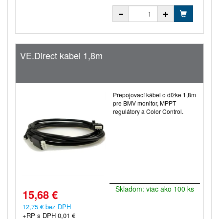
VE.Direct kabel 1,8m
Prepojovací kábel o dľžke 1,8m
pre BMV monitor, MPPT
regulátory a Color Control.
Skladom: viac ako 100 ks
15,68 €
12,75 € bez DPH
+RP s DPH 0,01 €