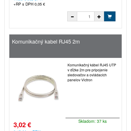
+RP s DPH 0,05 €
Komunikačný kabel RJ45 2m
Komunikačný kábel RJ45 UTP
v dĺžke 2m pre pripojenie
sledovačov a ovládacích
panelov Victron
Skladom: 37 ks
3,02 €