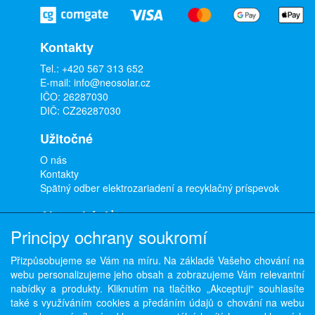
Kontakty
Tel.:
+420 567 313 652
E-mail:
info@neosolar.cz
IČO: 26287030
DIČ: CZ26287030
Užitočné
O nás
Kontakty
Spätný odber elektrozariadení a recyklačný príspevok
Ako nakúpiť
Principy ochrany soukromí
Doprava a platba
Obchodné podmienky
Přizpůsobujeme se Vám na míru. Na základě Vašeho chování na
Ochrana osobných údajov
webu personalizujeme jeho obsah a zobrazujeme Vám relevantní
Odstúpenie od zmluvy
nabídky a produkty. Kliknutím na tlačítko „Akceptuji“ souhlasíte
také s využíváním cookies a předáním údajů o chování na webu