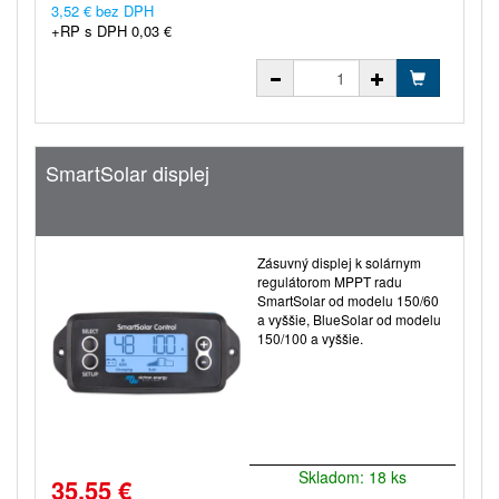
3,52 € bez DPH
+RP s DPH 0,03 €
SmartSolar displej
Zásuvný displej k solárnym
regulátorom MPPT radu
SmartSolar od modelu 150/60
a vyššie, BlueSolar od modelu
150/100 a vyššie.
Skladom: 18 ks
35,55 €