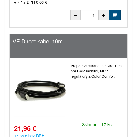
+RP s DPH 0,03 €
VE.Direct kabel 10m
Prepojovací kábel o dľžke 10m
pre BMV monitor, MPPT
regulátory a Color Control.
Skladom: 17 ks
21,96 €
17,85 € bez DPH