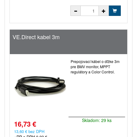
VE.Direct kabel 3m
Prepojovací kábel o dľžke 3m
pre BMV monitor, MPPT
regulátory a Color Control.
Skladom: 29 ks
16,73 €
13,60 € bez DPH
+RP s DPH 0,02 €