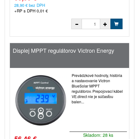
28,90 € bez DPH
+RP s DPH 0,01 €
Displej MPPT regulátorov Victron Energy
Prevádzkové hodnoty, história
a nastavovanie Victron
BlueSolar MPPT
regulátorov. Prepojovací kábel
VE.direct nie je súčasťou
balen...
Skladom: 28 ks
56,46 €