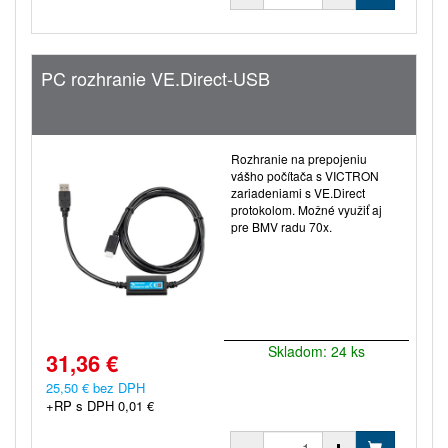
PC rozhranie VE.Direct-USB
Rozhranie na prepojeniu
vášho počítača s VICTRON
zariadeniami s VE.Direct
protokolom. Možné využiť aj
pre BMV radu 70x.
Skladom: 24 ks
31,36 €
25,50 € bez DPH
+RP s DPH 0,01 €