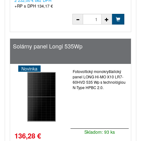
2 232,00 € bez DPH
+RP s DPH 134,17 €
Solárny panel Longi 535Wp
Novinka
Fotovoltický monokryštalický
panel LONG Hi-MO X10 LR7-
60HVD 535 Wp s technológiou
N-Type HPBC 2.0.
Skladom: 93 ks
136,28 €