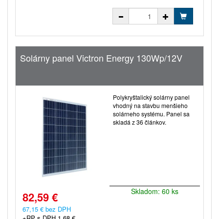
Solárny panel Victron Energy 130Wp/12V
Polykryštalický solárny panel
vhodný na stavbu menšieho
solárneho systému. Panel sa
skladá z 36 článkov.
Skladom: 60 ks
82,59 €
67,15 € bez DPH
+RP s DPH 1,68 €