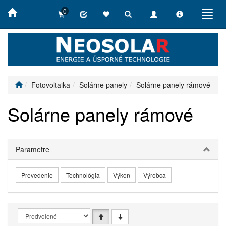
0
Toggle
Toggle
Toggle
Toggl
search
navigation
info
navig
Fotovoltaika
Solárne panely
Solárne panely rámové
Solárne panely rámové
Parametre
Prevedenie
Technológia
Výkon
Výrobca