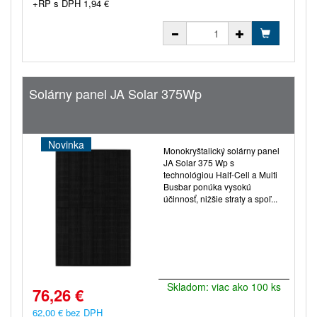
+RP s DPH 1,94 €
Solárny panel JA Solar 375Wp
Novinka
Monokryštalický solárny panel
JA Solar 375 Wp s
technológiou Half-Cell a Multi
Busbar ponúka vysokú
účinnosť, nižšie straty a spoľ...
Skladom: viac ako 100 ks
76,26 €
62,00 € bez DPH