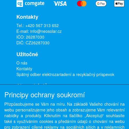
Kontakty
Tel.:
+420 567 313 652
E-mail:
info@neosolar.cz
IČO: 26287030
DIČ: CZ26287030
Užitočné
O nás
Kontakty
Spätný odber elektrozariadení a recyklačný príspevok
Ako nakúpiť
Principy ochrany soukromí
Doprava a platba
Obchodné podmienky
Přizpůsobujeme se Vám na míru. Na základě Vašeho chování na
Ochrana osobných údajov
webu personalizujeme jeho obsah a zobrazujeme Vám relevantní
Odstúpenie od zmluvy
nabídky a produkty. Kliknutím na tlačítko „Akceptuji“ souhlasíte
také s využíváním cookies a předáním údajů o chování na webu
pro zobrazení cílené reklamy na sociálních sítích a v reklamních