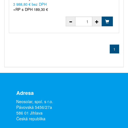
3 988,80 € bez DPH
+RP s DPH 189,30 €
1
Adresa
Neosolar, spol. s r.o.
Pávovská 5456/27a
586 01 Jihlava
Česká republika