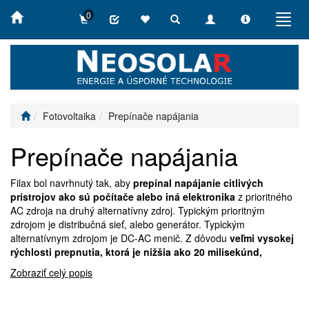
0
Toggle
Toggle
Toggle
Toggl
search
navigation
info
navig
Fotovoltaika
Prepínače napájania
Prepínače napájania
Filax bol navrhnutý tak, aby
prepínal napájanie citlivých
prístrojov ako sú počítače alebo iná elektronika
z prioritného
AC zdroja na druhý alternatívny zdroj. Typickým prioritným
zdrojom je distribučná sieť, alebo generátor. Typickým
alternatívnym zdrojom je DC-AC menič. Z dôvodu
veľmi vysokej
rýchlosti prepnutia, ktorá je nižšia ako 20 milisekúnd,
Zobraziť celý popis