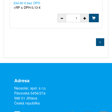
234,60 € bez DPH
+RP s DPH 0,13 €
1
Adresa
Neosolar, spol. s r.o.
Pávovská 5456/27a
586 01 Jihlava
Česká republika