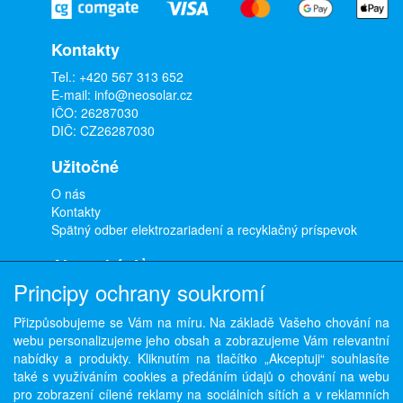
Kontakty
Tel.:
+420 567 313 652
E-mail:
info@neosolar.cz
IČO: 26287030
DIČ: CZ26287030
Užitočné
O nás
Kontakty
Spätný odber elektrozariadení a recyklačný príspevok
Ako nakúpiť
Principy ochrany soukromí
Doprava a platba
Obchodné podmienky
Přizpůsobujeme se Vám na míru. Na základě Vašeho chování na
Ochrana osobných údajov
webu personalizujeme jeho obsah a zobrazujeme Vám relevantní
Odstúpenie od zmluvy
nabídky a produkty. Kliknutím na tlačítko „Akceptuji“ souhlasíte
také s využíváním cookies a předáním údajů o chování na webu
pro zobrazení cílené reklamy na sociálních sítích a v reklamních