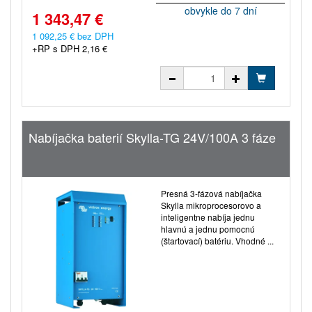
obvykle do 7 dní
1 343,47 €
1 092,25 € bez DPH
+RP s DPH 2,16 €
Nabíjačka baterií Skylla-TG 24V/100A 3 fáze
Presná 3-fázová nabíjačka
Skylla mikroprocesorovo a
inteligentne nabíja jednu
hlavnú a jednu pomocnú
(štartovací) batériu. Vhodné ...