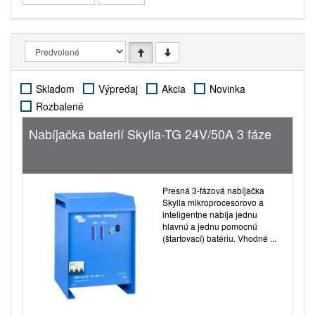
Skladom
Výpredaj
Akcia
Novinka
Rozbalené
Nabíjačka baterií Skylla-TG 24V/50A 3 fáze
Presná 3-fázová nabíjačka
Skylla mikroprocesorovo a
inteligentne nabíja jednu
hlavnú a jednu pomocnú
(štartovací) batériu. Vhodné ...