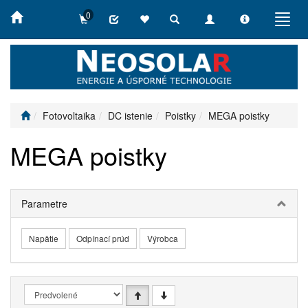
0
Toggle
Toggle
Toggle
Toggl
search
navigation
info
navig
Fotovoltaika
DC istenie
Poistky
MEGA poistky
MEGA poistky
Parametre
Napätie
Odpínací prúd
Výrobca