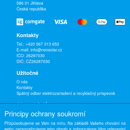
586 01 Jihlava
Česká republika
Kontakty
Tel.:
+420 567 313 652
E-mail:
info@neosolar.cz
IČO: 26287030
DIČ: CZ26287030
Užitočné
O nás
Kontakty
Spätný odber elektrozariadení a recyklačný príspevok
Ako nakúpiť
Principy ochrany soukromí
Doprava a platba
Obchodné podmienky
Přizpůsobujeme se Vám na míru. Na základě Vašeho chování na
Ochrana osobných údajov
webu personalizujeme jeho obsah a zobrazujeme Vám relevantní