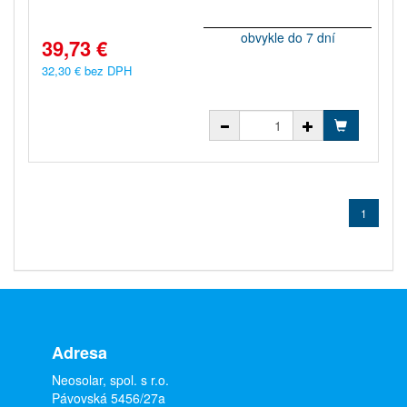
obvykle do 7 dní
39,73 €
32,30 € bez DPH
1
Adresa
Neosolar, spol. s r.o.
Pávovská 5456/27a