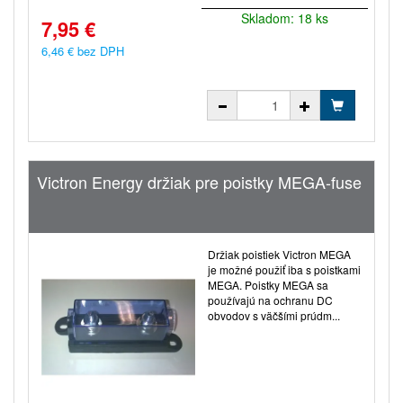
Skladom: 18 ks
7,95 €
6,46 € bez DPH
Victron Energy držiak pre poistky MEGA-fuse
Držiak poistiek Victron MEGA
je možné použiť iba s poistkami
MEGA. Poistky MEGA sa
používajú na ochranu DC
obvodov s väčšími prúdm...