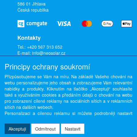
586 01 Jihlava
Česká republika
Kontakty
Tel.:
+420 567 313 652
E-mail:
info@neosolar.cz
IČO: 26287030
Principy ochrany soukromí
DIČ: CZ26287030
Přizpůsobujeme se Vám na míru. Na základě Vašeho chování na
Užitočné
webu personalizujeme jeho obsah a zobrazujeme Vám relevantní
O nás
nabídky a produkty. Kliknutím na tlačítko „Akceptuji“ souhlasíte
Kontakty
také s využíváním cookies a předáním údajů o chování na webu
Spätný odber elektrozariadení a recyklačný príspevok
pro zobrazení cílené reklamy na sociálních sítích a v reklamních
sítích na dalších webech.
Ako nakúpiť
Personalizaci a cílenou reklamu si můžete podrobněji nastavit
nebo kdykoli vypnout po kliknutí na tlačítko „Nastavit“.
Doprava a platba
Obchodné podmienky
Akceptuji
Odmítnout
Nastavit
Ochrana osobných údajov