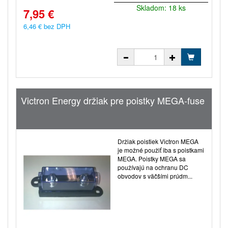
Skladom: 18 ks
7,95 €
6,46 € bez DPH
Victron Energy držiak pre poistky MEGA-fuse
Držiak poistiek Victron MEGA
je možné použiť iba s poistkami
MEGA. Poistky MEGA sa
používajú na ochranu DC
obvodov s väčšími prúdm...