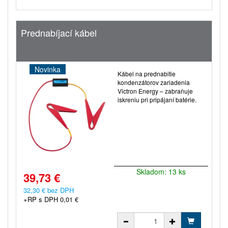
Prednabíjací kábel
Novinka
Kábel na prednabitie
kondenzátorov zariadenia
Victron Energy – zabraňuje
iskreniu pri pripájaní batérie.
Skladom: 13 ks
39,73 €
32,30 € bez DPH
+RP s DPH 0,01 €