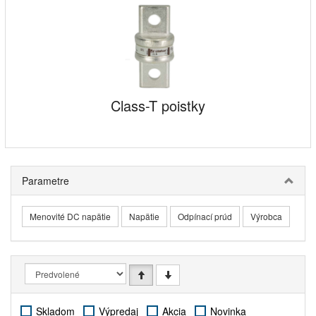
Class-T poistky
Parametre
Menovité DC napätie
Napätie
Odpínací prúd
Výrobca
Skladom
Výpredaj
Akcia
Novinka