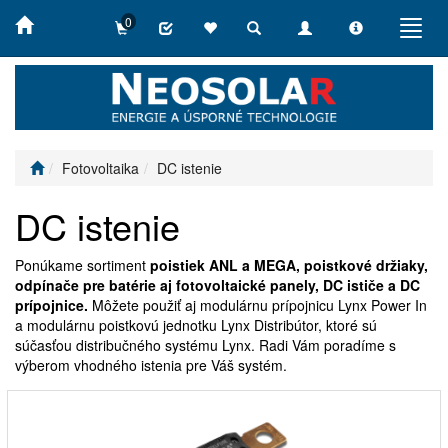
0
Toggle
Toggle
Toggle
Toggl
search
navigation
info
navig
Fotovoltaika
DC istenie
DC istenie
Ponúkame sortiment
poistiek ANL a MEGA, poistkové držiaky,
odpínače pre batérie aj fotovoltaické panely, DC ističe a DC
prípojnice.
Môžete použiť aj modulárnu prípojnicu Lynx Power In
a modulárnu poistkovú jednotku Lynx Distribútor, ktoré sú
súčasťou distribučného systému Lynx. Radi Vám poradíme s
výberom vhodného istenia pre Váš systém.