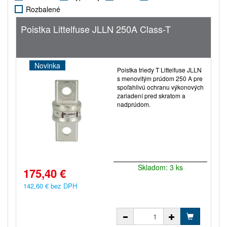
Rozbalené
Poistka Littelfuse JLLN 250A Class-T
Novinka
Poistka triedy T Littelfuse JLLN
s menovitým prúdom 250 A pre
spoľahlivú ochranu výkonových
zariadení pred skratom a
nadprúdom.
Skladom: 3 ks
175,40 €
142,60 € bez DPH