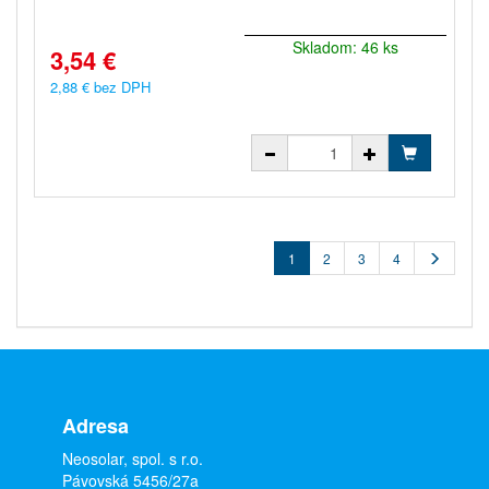
Skladom: 46 ks
3,54 €
2,88 € bez DPH
1
2
3
4
Adresa
Neosolar, spol. s r.o.
Pávovská 5456/27a