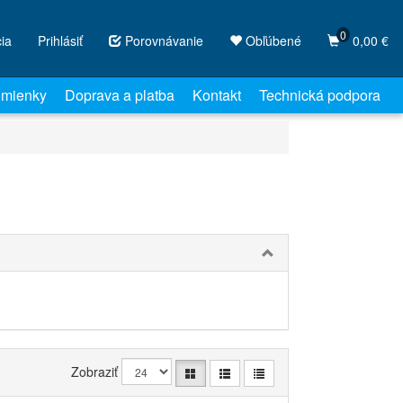
0
cia
Prihlásiť
Porovnávanie
Obľúbené
0,00 €
mienky
Doprava a platba
Kontakt
Technická podpora
Zobraziť