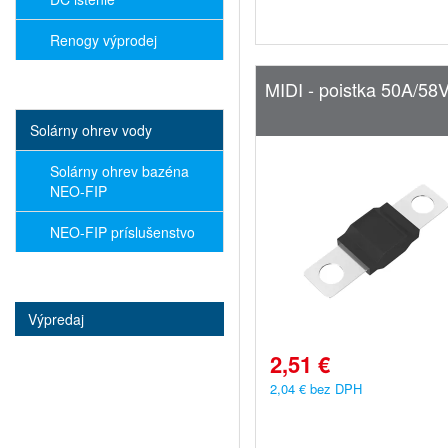
Renogy výprodej
MIDI - poistka 50A/58
Solárny ohrev vody
Solárny ohrev bazéna
NEO-FIP
NEO-FIP príslušenstvo
Výpredaj
2,51 €
2,04 € bez DPH