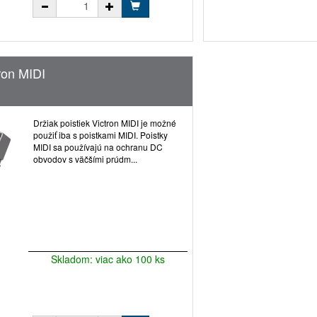
tron MIDI
Držiak poistiek Victron MIDI je možné
použiť iba s poistkami MIDI. Poistky
MIDI sa používajú na ochranu DC
obvodov s väčšími prúdm...
Skladom: viac ako 100 ks