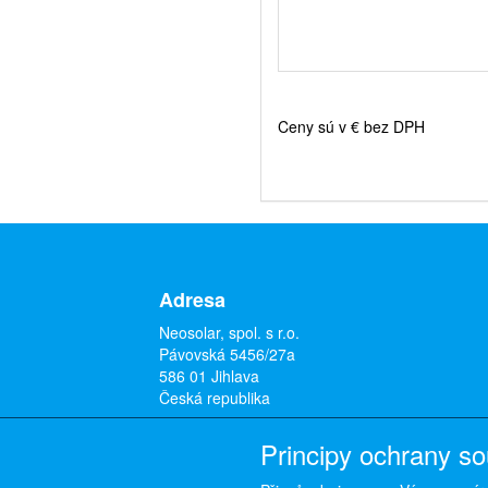
Ceny sú v € bez DPH
Adresa
Neosolar, spol. s r.o.
Pávovská 5456/27a
586 01 Jihlava
Česká republika
Principy ochrany s