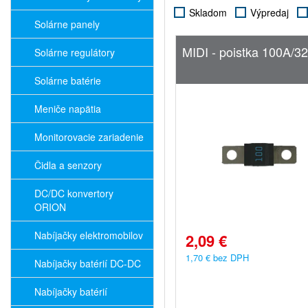
Skladom
Výpredaj
Solárne panely
MIDI - poistka 100A/3
Solárne regulátory
Solárne batérie
Meniče napätia
Monitorovacie zariadenie
Čidla a senzory
DC/DC konvertory
ORION
Nabíjačky elektromobilov
2,09 €
1,70 € bez DPH
Nabíjačky batérií DC-DC
Nabíjačky batérií