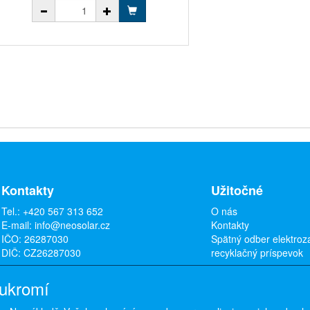
Kontakty
Užitočné
Tel.:
+420 567 313 652
O nás
E-mail:
info@neosolar.cz
Kontakty
IČO: 26287030
Spätný odber elektroz
DIČ: CZ26287030
recyklačný príspevok
oukromí