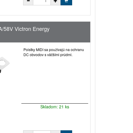
A/58V Victron Energy
Poistky MIDI sa používajú na ochranu
DC obvodov s väčšími prúdmi.
Skladom: 21 ks