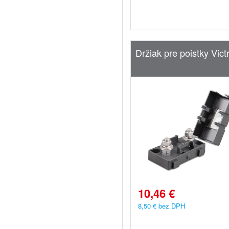
Držiak pre poistky Vic
10,46 €
8,50 € bez DPH