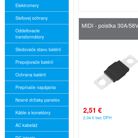
Elektromery
Sieťovej ochrany
MIDI - poistka 30A/58
Oddeľovacie
transformátory
Sledovače stavu batérií
Prepojovače batérií
Ochrana batérií
Prepínače napájania
Nosné držiaky panelov
2,51 €
Káble a konektory
2,04 € bez DPH
AC kabeláž
DC istenie