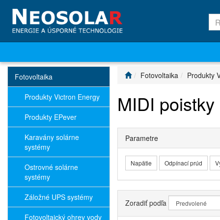
Fotovoltaika
Produkty V
Fotovoltaika
MIDI poistky
Produkty Victron Energy
Produkty EPever
Karavány solárne
Parametre
systémy
Napätie
Odpínací prúd
V
Ostrovné solárne
systémy
Záložné UPS systémy
Zoradiť podľa
Fotovoltaický ohrev vody