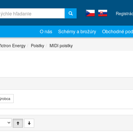
Registrá
O nás
Schémy a brožúry
Obchodné pod
ictron Energy
Poistky
MIDI poistky
ýrobca