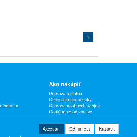
1
Ako nakúpiť
Doprava a platba
Obchodné podmienky
ariadení a
Ochrana osobných údajov
Odstúpenie od zmluvy
Akceptuji
Odmítnout
Nastavit