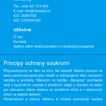
Tel.:
+420 567 313 652
E-mail:
info@neosolar.cz
IČO: 26287030
DIČ: CZ26287030
Užitočné
O nás
Kontakty
Spätný odber elektrozariadení a recyklačný príspevok
Ako nakúpiť
Principy ochrany soukromí
Doprava a platba
Obchodné podmienky
Přizpůsobujeme se Vám na míru. Na základě Vašeho chování na
Ochrana osobných údajov
webu personalizujeme jeho obsah a zobrazujeme Vám relevantní
Odstúpenie od zmluvy
nabídky a produkty. Kliknutím na tlačítko „Akceptuji“ souhlasíte
také s využíváním cookies a předáním údajů o chování na webu
pro zobrazení cílené reklamy na sociálních sítích a v reklamních
sítích na dalších webech.
Copyright © ABRA Software a.s. 2026,
powered by ABRA E-shop
Personalizaci a cílenou reklamu si můžete podrobněji nastavit
nebo kdykoli vypnout po kliknutí na tlačítko „Nastavit“.