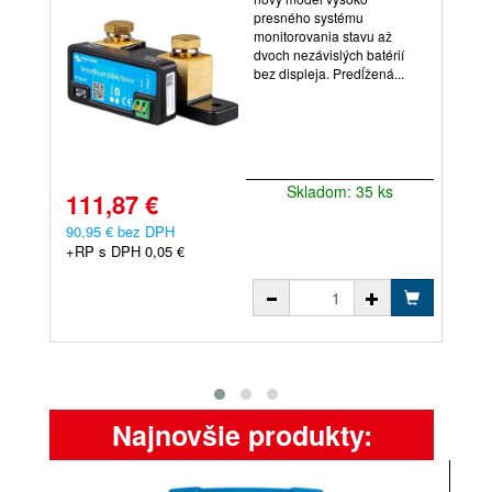
presného systému
monitorovania stavu až
dvoch nezávislých batérií
bez displeja. Predĺžená...
Skladom: 35 ks
111,87 €
5
90,95 € bez DPH
46
+RP s DPH 0,05 €
+R
Najnovšie produkty: