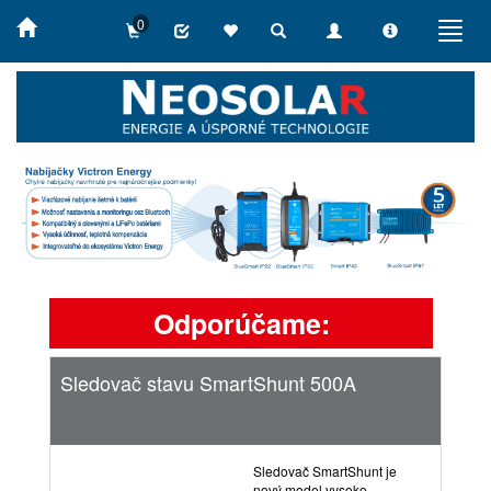
0
Toggle
Toggle
Toggle
Toggl
search
navigation
info
navig
Odporúčame:
Sledovač stavu SmartShunt 500A
Vi
mo
Sledovač SmartShunt je
nový model vysoko