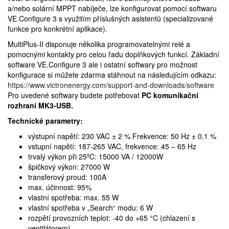
a/nebo solární MPPT nabíječe, lze konfigurovat pomocí softwaru
VE.Configure 3 s využitím příslušných asistentů (specializované
funkce pro konkrétní aplikace).
MultiPlus-II disponuje několika programovatelnými relé a
pomocnými kontakty pro celou řadu doplňkových funkcí. Základní
software VE.Configure 3 ale i ostatní softwary pro možnost
konfigurace si můžete zdarma stáhnout na následujícím odkazu:
https://www.victronenergy.com/support-and-downloads/software
Pro uvedené softwary budete potřebovat
PC komunikační
rozhraní MK3-USB.
Technické parametry:
výstupní napětí: 230 VAC ± 2 % Frekvence: 50 Hz ± 0,1 %
vstupní napětí: 187-265 VAC, frekvence: 45 – 65 Hz
trvalý výkon při 25ºC: 15000 VA / 12000W
špičkový výkon: 27000 W
transferový proud: 100A
max. účinnost: 95%
vlastní spotřeba: max. 55 W
vlastní spotřeba v „Search“ modu: 6 W
rozpětí provozních teplot: -40 do +65 °C (chlazení s
ventilátorem)