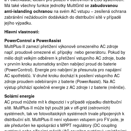
Má také všechny funkce jednotky MultiGrid se
zabudovanou
anti-islanding ochranou
na svém AC vstupu – zesílená ochrana
zabránění nežádoucím dodávkách do distribuční sítě v případě
jejího výpadku.
Hlavní vlastnosti:
PowerControl a PowerAssist
MultiPlus-II zamezí přetížení výkonově omezeného AC zdroje
např. proudově omezené el. přípojky nebo generátoru. Pokud by
mělo dojít velkým odběrem k přetížení vstupního AC zdroje, bude
v prvním kroku automaticky snížen nabíjecí proud do baterie
(PowerControl). Energie pro nabíjení je přesunuta pro napájení
AC spotřebičů. V druhé kroku dochází k posílení vstupního AC
zdroje proudem odebíraným z baterie (PowerAssist). Na AC
výstup přichází společně energie z AC zdroje i z baterie (měniče).
Solární energie
AC proud můžete mít k dispozici i v případě výpadku distribuční
sítě. MuliPlus-II může být použit jak v off-grid (ostrovních)
systémech, tak ve fotovoltaických systémech trvale připojených k
distribuční síti. MultiPlus-II není vybaven vstupem pro FV pole, je
ale předurčen ke spolupráci s MPPT regulátory (DC coupling