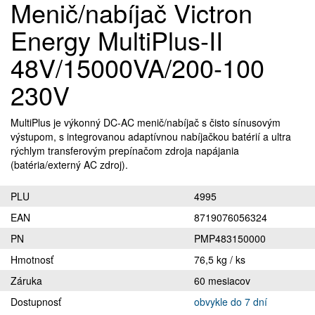
Menič/nabíjač Victron
Energy MultiPlus-II
48V/15000VA/200-100
230V
MultiPlus je výkonný DC-AC menič/nabíjač s čisto sínusovým
výstupom, s integrovanou adaptívnou nabíjačkou batérií a ultra
rýchlym transferovým prepínačom zdroja napájania
(batéria/externý AC zdroj).
PLU
4995
EAN
8719076056324
PN
PMP483150000
Hmotnosť
76,5 kg / ks
Záruka
60 mesiacov
Dostupnosť
obvykle do 7 dní