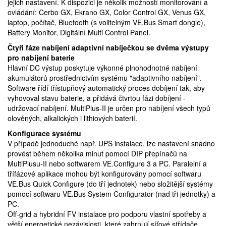
jejich nastavení. K dispozici je několik možností monitorování a
ovládání: Cerbo GX, Ekrano GX, Color Control GX, Venus GX,
laptop, počítač, Bluetooth (s volitelným VE.Bus Smart dongle),
Battery Monitor, Digitální Multi Control Panel.
Čtyři fáze nabíjení adaptivní nabíječkou se dvěma výstupy
pro nabíjení baterie
Hlavní DC výstup poskytuje výkonné plnohodnotné nabíjení
akumulátorů prostřednictvím systému "adaptivního nabíjení".
Software řídí třístupňový automatický proces dobíjení tak, aby
vyhovoval stavu baterie, a přidává čtvrtou fázi dobíjení -
udržovací nabíjení. MultiPlus-II je určen pro nabíjení všech typů
olověných, alkalických i lithiových baterií.
Konfigurace systému
V případě jednoduché např. UPS instalace, lze nastavení snadno
provést během několika minut pomocí DIP přepínačů na
MultiPlusu-II nebo softwarem VE.Configure 3 a PC. Paralelní a
třífázové aplikace mohou být konfigurovány pomocí softwaru
VE.Bus Quick Configure (do tří jednotek) nebo složitější systémy
pomocí softwaru VE.Bus System Configurator (nad tři jednotky) a
PC.
Off-grid a hybridní FV instalace pro podporu vlastní spotřeby a
větší energetické nezávislosti, které zahrnují síťové střídače