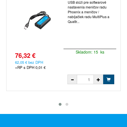
USB slúži pre softwarové ​​
nastavenia meničov radu
Phoenix a meničov /
nabíjačiek radu MultiPlus a
Quattr...
Skladom: 15 ks
76,32 €
62,05 € bez DPH
+RP s DPH 0,01 €