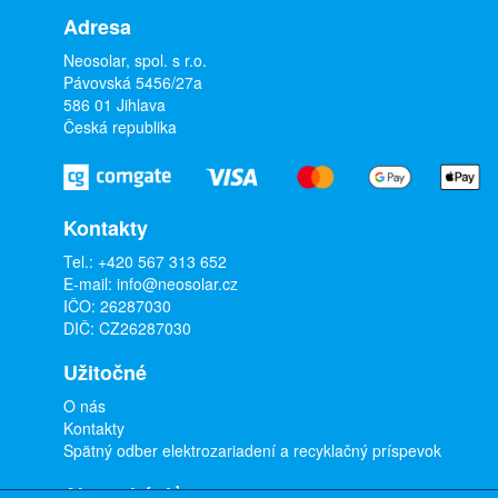
Adresa
Neosolar, spol. s r.o.
Pávovská 5456/27a
586 01 Jihlava
Česká republika
Kontakty
Tel.:
+420 567 313 652
E-mail:
info@neosolar.cz
IČO: 26287030
DIČ: CZ26287030
Užitočné
O nás
Kontakty
Spätný odber elektrozariadení a recyklačný príspevok
Ako nakúpiť