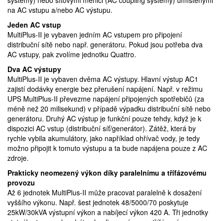
systémy) nebo síťovými měniči (AC coupling systémy) umístěnými
na AC vstupu a/nebo AC výstupu.
Jeden AC vstup
MultiPlus-II je vybaven jedním AC vstupem pro připojení
distribuční sítě nebo např. generátoru. Pokud jsou potřeba dva
AC vstupy, pak zvolíme jednotku Quattro.
Dva AC výstupy
MultiPlus-II je vybaven dvěma AC výstupy. Hlavní výstup AC1
zajistí dodávky energie bez přerušení napájení. Např. v režimu
UPS MultiPlus-II převezme napájení připojených spotřebičů (za
méně než 20 milisekund) v případě výpadku distribuční sítě nebo
generátoru. Druhý AC výstup je funkční pouze tehdy, když je k
dispozici AC vstup (distribuční síť/generátor). Zátěž, která by
rychle vybila akumulátory, jako například ohřívač vody, je tedy
možno připojit k tomuto výstupu a ta bude napájena pouze z AC
zdroje.
Prakticky neomezený výkon díky paralelnímu a třífázovému
provozu
Až 6 jednotek MultiPlus-II může pracovat paralelně k dosažení
vyššího výkonu. Např. šest jednotek 48/5000/70 poskytuje
25kW/30kVA výstupní výkon a nabíjecí výkon 420 A. Tři jednotky