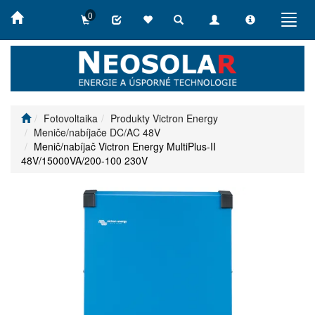
0
Toggle
Toggle
Toggle
Toggl
search
navigation
info
navig
Fotovoltaika
Produkty Victron Energy
Meniče/nabíjače DC/AC 48V
Menič/nabíjač Victron Energy MultiPlus-II
48V/15000VA/200-100 230V