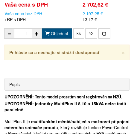
Vaša cena s DPH
2 702,62 €
Vaša cena bez DPH
2 197,25 €
+RP s DPH
13,17 €
ks
Objednať
×
Prihláste sa a nechajte si strážiť dostupnosť
Popis
UPOZORNĚNÍ:
Tento model prozatím není registrován na NZÚ.
UPOZORNĚNÍ: jednotky MultiPlus II 8,10 a 15kVA nelze řadit
paralelně.
MultiPlus-II je
multifunkční měnič/nabíječ s možností připojení
externího snímače proud
u, který rozšiřuje funkce PowerControl
a PowerAssist, ideální pro použití v ostrovních a ESS systémech.