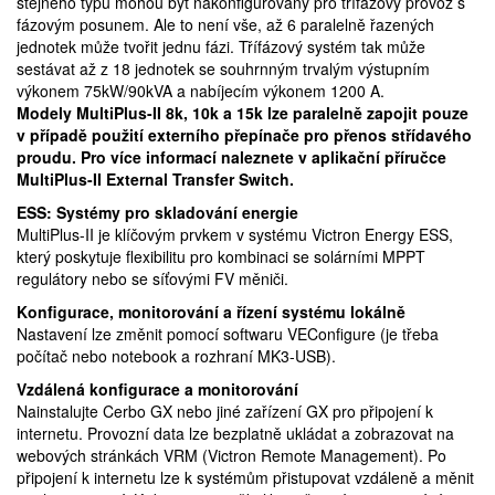
stejného typu mohou být nakonfigurovány pro třífázový provoz s
fázovým posunem. Ale to není vše, až 6 paralelně řazených
jednotek může tvořit jednu fázi. Třífázový systém tak může
sestávat až z 18 jednotek se souhrnným trvalým výstupním
výkonem 75kW/90kVA a nabíjecím výkonem 1200 A.
Modely MultiPlus-II 8k, 10k a 15k lze paralelně zapojit pouze
v případě použití externího přepínače pro přenos střídavého
proudu. Pro více informací naleznete v aplikační příručce
MultiPlus-II External Transfer Switch.
ESS: Systémy pro skladování energie
MultiPlus-II je klíčovým prvkem v systému Victron Energy ESS,
který poskytuje flexibilitu pro kombinaci se solárními MPPT
regulátory nebo se síťovými FV měniči.
Konfigurace, monitorování a řízení systému lokálně
Nastavení lze změnit pomocí softwaru VEConfigure (je třeba
počítač nebo notebook a rozhraní MK3-USB).
Vzdálená konfigurace a monitorování
Nainstalujte Cerbo GX nebo jiné zařízení GX pro připojení k
internetu. Provozní data lze bezplatně ukládat a zobrazovat na
webových stránkách VRM (Victron Remote Management). Po
připojení k internetu lze k systémům přistupovat vzdáleně a měnit