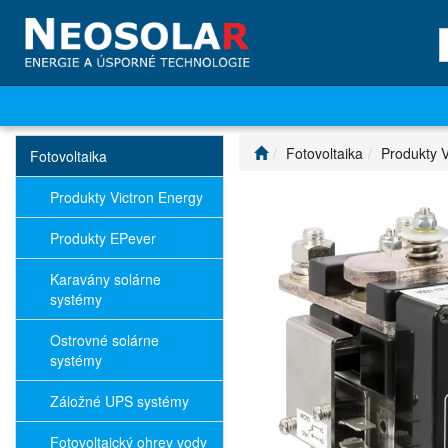
Fotovoltaika
Produkty V
Fotovoltaika
Produkty Victron Energy
Produkty EPever
Karavány solárne
systémy
Ostrovné solárne
systémy
Záložné UPS systémy
Fotovoltaický ohrev vody