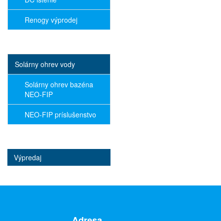
Renogy výprodej
Solárny ohrev vody
Solárny ohrev bazéna
NEO-FIP
NEO-FIP príslušenstvo
Výpredaj
Adresa