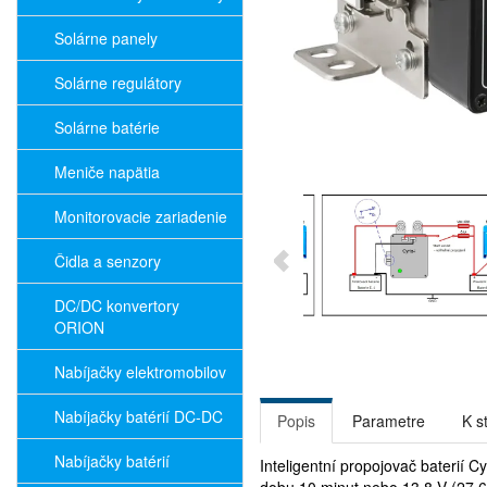
Solárne panely
Solárne regulátory
Solárne batérie
Meniče napätia
Monitorovacie zariadenie
Čidla a senzory
DC/DC konvertory
ORION
Nabíjačky elektromobilov
Nabíjačky batérií DC-DC
Popis
Parametre
K s
Nabíjačky batérií
Inteligentní propojovač baterií C