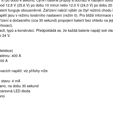
V) po dobu 4 sekund, Cyrix-i baterie propojí a dochází k nabíjení obou
 pod 12,8 V (25,6 V) po dobu 10 minut nebo 12,0 V (24,0 V) po dobu 2
terií funguje obousměrně. Zařízení nabízí výběr ze čtyř režimů chodu 
ětí jsou v režimu továrního nastavení (režim 0). Pro bližší informace 
zení a dočasného (cca 30 sekund) propojení baterií bez ohledu na jeji
rtovací).
it, typů a konstrukcí. Předpokládá se, že každá baterie napájí své vla
o 24 V.
detekce)
ystému: 400 A
000 A
acích napětí: viz přílohy níže
 stavu: 4 mA
 ano, na dobu 30 sekund
ubarevná LED dioda
ano