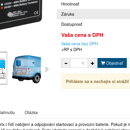
Hmotnosť
Záruka
Dostupnosť
Vaša cena s DPH
Vaša cena bez DPH
+RP s DPH
Objednať
Prihláste sa a nechajte si stráži
tiahnutiu
Otázka
yrix-i řídí nabíjení a odpojování startovací a provozní baterie. Pokud je