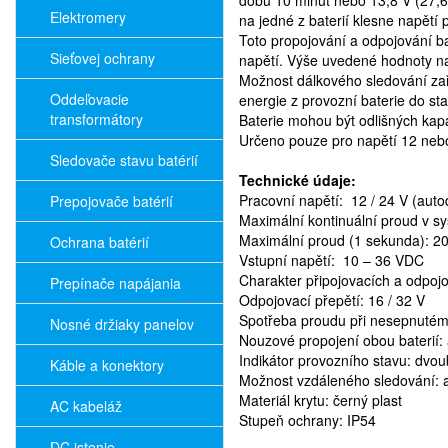
dobu 10 minut nebo 13,8 V (27,6 
Elektromery
na jedné z baterií klesne napětí
Toto propojování a odpojování ba
Sieťovej ochrany
napětí. Výše uvedené hodnoty nap
Možnost dálkového sledování zaří
Oddeľovacie
energie z provozní baterie do sta
transformátory
Baterie mohou být odlišných kapac
Určeno pouze pro napětí 12 neb
Sledovače stavu batérií
Technické údaje:
Pracovní napětí: 12 / 24 V (auto
Prepojovače batérií
Maximální kontinuální proud v s
Maximální proud (1 sekunda): 2
Ochrana batérií
Vstupní napětí: 10 – 36 VDC
Charakter připojovacích a odpojov
Prepínače napájania
Odpojovací přepětí: 16 / 32 V
Spotřeba proudu při nesepnutém
Nosné držiaky panelov
Nouzové propojení obou baterií:
Indikátor provozního stavu: dvo
Káble a konektory
Možnost vzdáleného sledování: 
Materiál krytu: černý plast
AC kabeláž
Stupeň ochrany: IP54
DC istenie