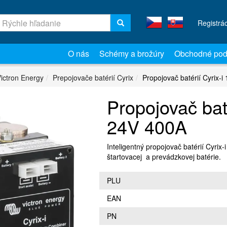
Registrá
O nás
Schémy a brožúry
Obchodné pod
ictron Energy
Prepojovače batérií Cyrix
Propojovač batérií Cyrix-
Propojovač baté
24V 400A
Inteligentný propojovač batérií Cyrix-i 
štartovacej a prevádzkovej batérie.
PLU
EAN
PN