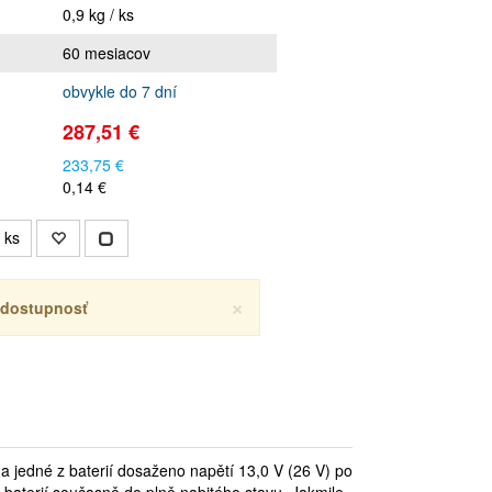
0,9 kg / ks
60 mesiacov
obvykle do 7 dní
287,51 €
233,75 €
0,14 €
ks
×
ť dostupnosť
 na jedné z baterií dosaženo napětí 13,0 V (26 V) po