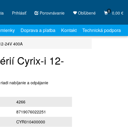
0
cia
Prihlásiť
Porovnávanie
Obľúbené
0,00 €
mienky
Doprava a platba
Kontakt
Technická podpora
i 12-24V 400A
rií Cyrix-i 12-
​​riadi nabíjanie a odpájanie
4266
8719076022251
CYR010400000