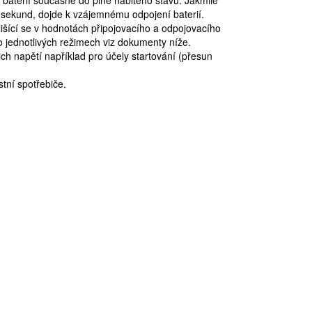
 baterií současně do plně nabitého stavu. Jakmile
0 sekund, dojde k vzájemnému odpojení baterií.
lišící se v hodnotách připojovacího a odpojovacího
o jednotlivých režimech viz dokumenty níže.
ch napětí například pro účely startování (přesun
stní spotřebiče.