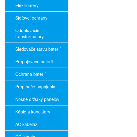
Elektromery
Sieťovej ochrany
Oddeľovacie
transformátory
Sledovače stavu batérií
Prepojovače batérií
Ochrana batérií
Prepínače napájania
Nosné držiaky panelov
Káble a konektory
AC kabeláž
DC istenie