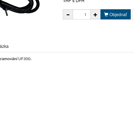
+RP s DPH
Objednať
ázka
ogramování
UF300
.