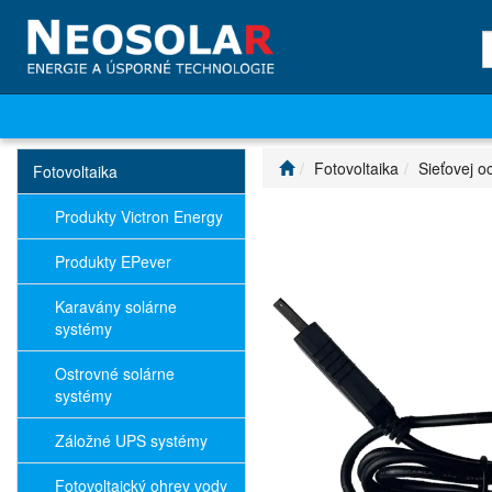
Fotovoltaika
Sieťovej o
Fotovoltaika
Produkty Victron Energy
Produkty EPever
Karavány solárne
systémy
Ostrovné solárne
systémy
Záložné UPS systémy
Fotovoltaický ohrev vody