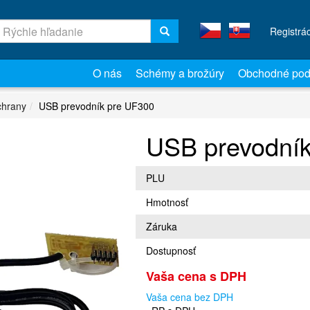
Registrá
O nás
Schémy a brožúry
Obchodné pod
chrany
USB prevodník pre UF300
USB prevodní
PLU
Hmotnosť
Záruka
Dostupnosť
Vaša cena s DPH
Vaša cena bez DPH