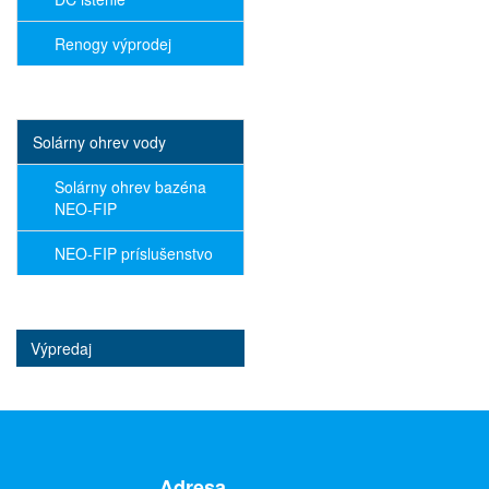
Renogy výprodej
Solárny ohrev vody
Solárny ohrev bazéna
NEO-FIP
NEO-FIP príslušenstvo
Výpredaj
Adresa