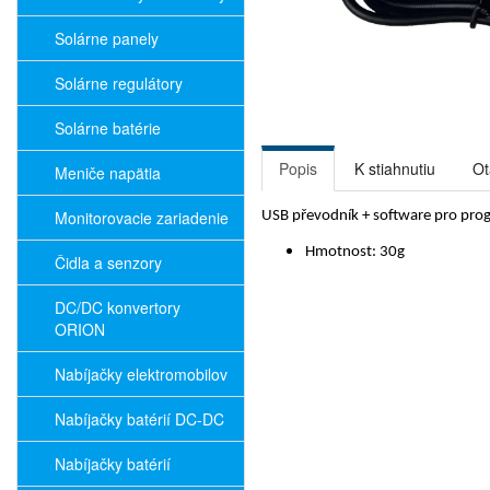
Solárne panely
Solárne regulátory
Solárne batérie
Popis
K stiahnutiu
Ot
Meniče napätia
Monitorovacie zariadenie
USB převodník + software pro pr
Hmotnost: 30g
Čidla a senzory
DC/DC konvertory
ORION
Nabíjačky elektromobilov
Nabíjačky batérií DC-DC
Nabíjačky batérií