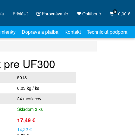
0
cia
Prihlásiť
Porovnávanie
Obľúbené
0,00 €
mienky
Doprava a platba
Kontakt
Technická podpora
k pre UF300
5018
0,03 kg / ks
24 mesiacov
Skladom 3 ks
17,49 €
14,22 €