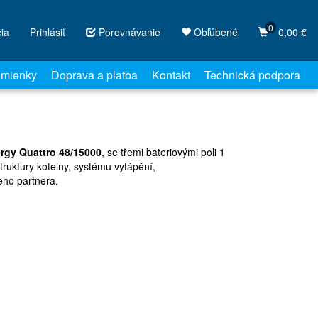
0
cia
Prihlásiť
Porovnávanie
Obľúbené
0,00 €
mienky
Doprava a platba
Kontakt
Technická podpora
ergy Quattro 48/15000
, se třemi bateriovými poli 1
truktury kotelny, systému vytápění,
eho partnera.