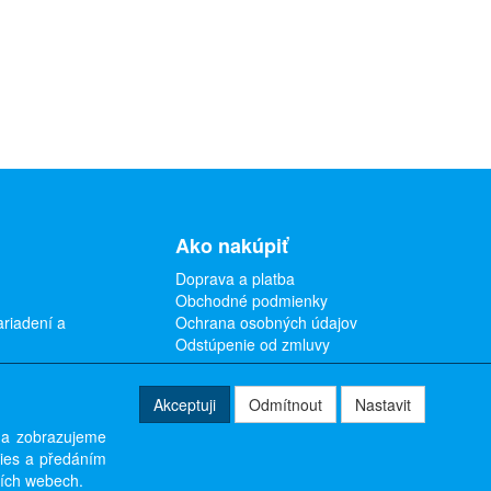
Ako nakúpiť
Doprava a platba
Obchodné podmienky
ariadení a
Ochrana osobných údajov
Odstúpenie od zmluvy
Akceptuji
Odmítnout
Nastavit
 a zobrazujeme
kies a předáním
ších webech.