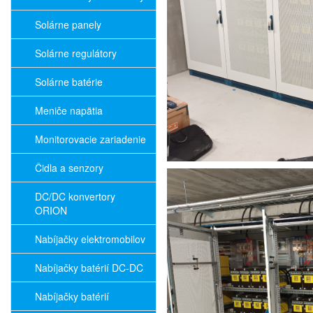
Solárne panely
Solárne regulátory
Solárne batérie
Meniče napätia
Monitorovacie zariadenie
Čidla a senzory
DC/DC konvertory
ORION
Nabíjačky elektromobilov
Nabíjačky batérií DC-DC
Nabíjačky batérií