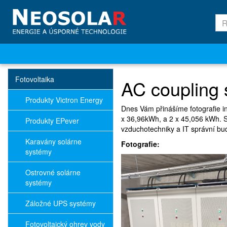
Fotovoltaika
AC coupling
Produkty Victron Energy
Dnes Vám přinášíme fotografie i
x 36,96kWh, a 2 x 45,056 kWh. Sy
Produkty EPever
vzduchotechniky a IT správní b
Karavány solárne
Fotografie:
systémy
Ostrovné solárne
systémy
Záložné UPS systémy
Fotovoltaický ohrev vody