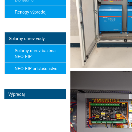
Renogy výprodej
Solárny ohrev vody
Solárny ohrev bazéna
NEO-FIP
NEO-FIP príslušenstvo
Výpredaj