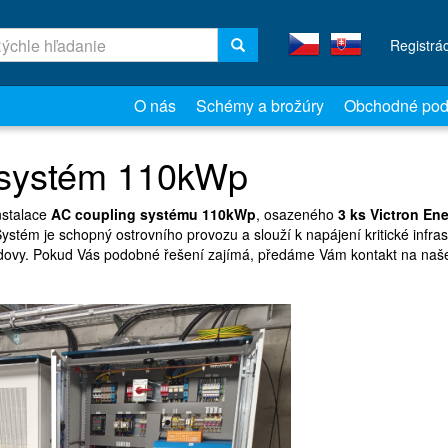
Registrá
O nás
Schémy a brožúry
Obchodné pod
 systém 110kWp
nstalace
AC coupling systému 110kWp
, osazeného
3 ks Victron En
stém je schopný ostrovního provozu a slouží k napájení kritické infras
udovy. Pokud Vás podobné řešení zajímá, předáme Vám kontakt na naš