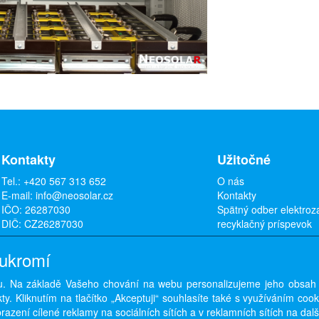
Kontakty
Užitočné
Tel.:
+420 567 313 652
O nás
E-mail:
info@neosolar.cz
Kontakty
IČO: 26287030
Spätný odber elektroz
DIČ: CZ26287030
recyklačný príspevok
oukromí
. Na základě Vašeho chování na webu personalizujeme jeho obsah
Copyright © ABRA Software a.s. 2026,
powered by ABRA E-shop
y. Kliknutím na tlačítko „Akceptuji“ souhlasíte také s využíváním coo
azení cílené reklamy na sociálních sítích a v reklamních sítích na dal