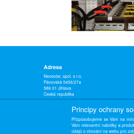
Adresa
Neosolar, spol. s r.o.
Pávovská 5456/27a
586 01 Jihlava
Česká republika
Principy ochrany s
Přizpůsobujeme se Vám na míru
Vám relevantní nabídky a produkt
údajů o chování na webu pro zobr