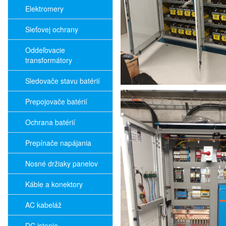
Elektromery
Sieťovej ochrany
Oddeľovacie
transformátory
Sledovače stavu batérií
Prepojovače batérií
Ochrana batérií
Prepínače napájania
Nosné držiaky panelov
Káble a konektory
AC kabeláž
DC istenie