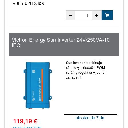
+RP s DPH 0,42 €
Victron Energy Sun Inverter 24V/250VA-10
IEC
Sun Inverter kombinuje
sínusový striedač a PWM
solárny regulátor v jednom
zariadení.
obvykle do 7 dní
119,19 €
96,90 € bez DPH