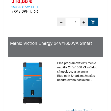
318,88 €
259,25 € bez DPH
+RP s DPH 1,10 €
Menič Victron Energy 24V/1600VA Smart
Plne programovateľný menič
napätia 24 V/1600 VA s čistou
sínusoidou, vstavaným
Bluetooth Smart, možnosťou
bezdrôtového nastaveni...
obvykle do 7 dní