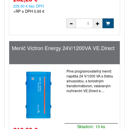
229,50 € bez DPH
+RP s DPH 0,93 €
Menič Victron Energy 24V/1200VA VE.Direct
Plne programovateľný menič
napätia 24 V/1200 VA s čistou
sínusoidou, s toroidným
transformátorom, vstavaným
rozhraním VE.Direct a ...
Skladom: 10 ks