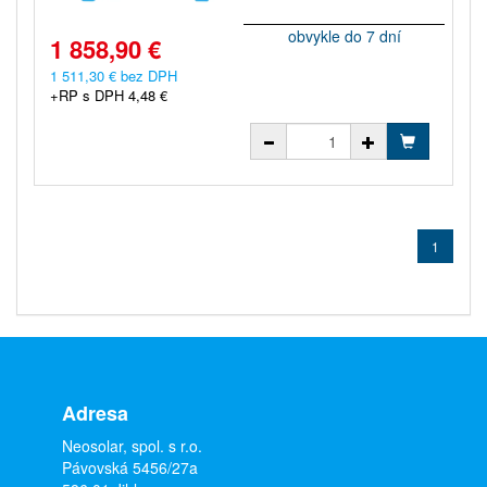
obvykle do 7 dní
1 858,90 €
1 511,30 € bez DPH
+RP s DPH 4,48 €
1
Adresa
Neosolar, spol. s r.o.
Pávovská 5456/27a