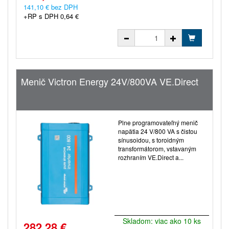
141,10 € bez DPH
+RP s DPH 0,64 €
Menič Victron Energy 24V/800VA VE.Direct
Plne programovateľný menič
napätia 24 V/800 VA s čistou
sínusoidou, s toroidným
transformátorom, vstavaným
rozhraním VE.Direct a...
Skladom: viac ako 10 ks
282,28 €