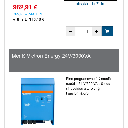
obvykle do 7 dní
962,91 €
782,85 € bez DPH
+RP s DPH 3,18 €
Menič Victron Energy 24V/3000VA
Plne programovateľný menič
napätia 24 V/250 VA s čistou
sínusoidou a toroidným
transformátorom.