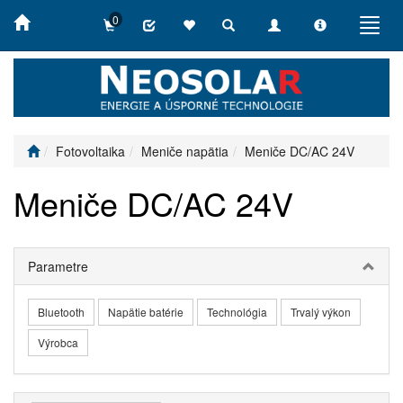
0
Toggle
Toggle
Toggle
Toggl
search
navigation
info
navig
Fotovoltaika
Meniče napätia
Meniče DC/AC 24V
Meniče DC/AC 24V
Parametre
Bluetooth
Napätie batérie
Technológia
Trvalý výkon
Výrobca