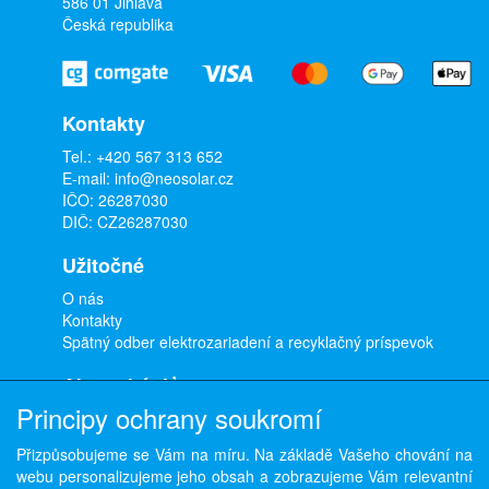
586 01 Jihlava
Česká republika
Kontakty
Tel.:
+420 567 313 652
E-mail:
info@neosolar.cz
IČO: 26287030
DIČ: CZ26287030
Užitočné
O nás
Kontakty
Spätný odber elektrozariadení a recyklačný príspevok
Ako nakúpiť
Principy ochrany soukromí
Doprava a platba
Obchodné podmienky
Přizpůsobujeme se Vám na míru. Na základě Vašeho chování na
Ochrana osobných údajov
webu personalizujeme jeho obsah a zobrazujeme Vám relevantní
Odstúpenie od zmluvy