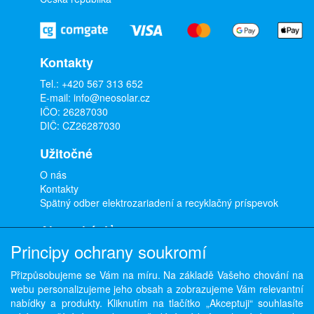
Kontakty
Tel.:
+420 567 313 652
E-mail:
info@neosolar.cz
IČO: 26287030
DIČ: CZ26287030
Užitočné
O nás
Kontakty
Spätný odber elektrozariadení a recyklačný príspevok
Ako nakúpiť
Principy ochrany soukromí
Doprava a platba
Obchodné podmienky
Přizpůsobujeme se Vám na míru. Na základě Vašeho chování na
Ochrana osobných údajov
webu personalizujeme jeho obsah a zobrazujeme Vám relevantní
Odstúpenie od zmluvy
nabídky a produkty. Kliknutím na tlačítko „Akceptuji“ souhlasíte