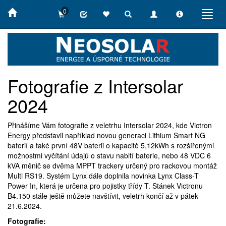
0
Toggle
Toggle
Toggle
Toggl
search
navigation
info
navig
Fotografie z Intersolar
2024
Přinášíme Vám fotografie z veletrhu Intersolar 2024, kde Victron
Energy představil například novou generaci Lithium Smart NG
baterií a také první 48V baterii o kapacitě 5,12kWh s rozšířenými
možnostmi vyčítání údajů o stavu nabití baterie, nebo 48 VDC 6
kVA měnič se dvěma MPPT trackery určený pro rackovou montáž
Multi RS19. Systém Lynx dále doplnila novinka Lynx Class-T
Power In, která je určena pro pojistky třídy T. Stánek Victronu
B4.150 stále ještě můžete navštívit, veletrh končí až v pátek
21.6.2024.
Fotografie: