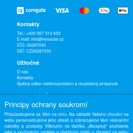
Kontakty
Tel.:
+420 567 313 652
E-mail:
info@neosolar.cz
IČO: 26287030
DIČ: CZ26287030
Užitočné
O nás
Kontakty
Spätný odber elektrozariadení a recyklačný príspevok
Ako nakúpiť
Principy ochrany soukromí
Doprava a platba
Obchodné podmienky
Přizpůsobujeme se Vám na míru. Na základě Vašeho chování na
Ochrana osobných údajov
webu personalizujeme jeho obsah a zobrazujeme Vám relevantní
Odstúpenie od zmluvy
nabídky a produkty. Kliknutím na tlačítko „Akceptuji“ souhlasíte
také s využíváním cookies a předáním údajů o chování na webu