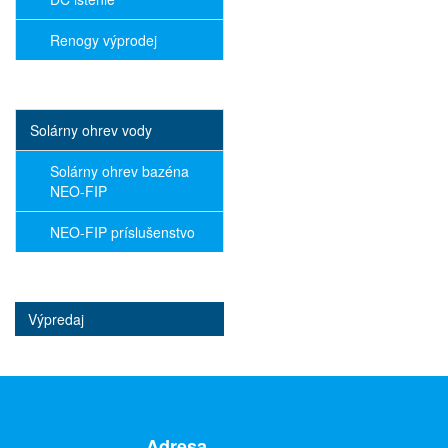
Renogy výprodej
Solárny ohrev vody
Solárny ohrev bazéna
NEO-FIP
NEO-FIP príslušenstvo
Výpredaj
Adresa