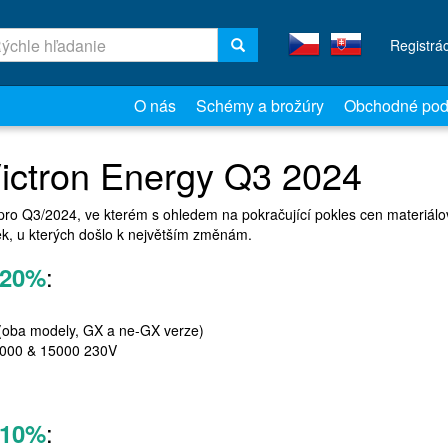
Registrá
O nás
Schémy a brožúry
Obchodné pod
ictron Energy Q3 2024
 pro Q3/2024, ve kterém s ohledem na pokračující pokles cen materiál
ek, u kterých došlo k největším změnám.
:
20%
 (oba modely, GX a ne-GX verze)
0000 & 15000 230V
:
10%