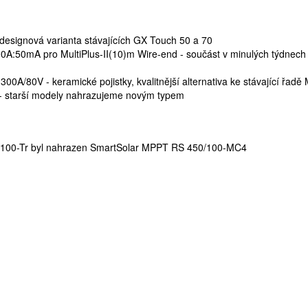
designová varianta stávajících GX Touch 50 a 70
0A:50mA pro MultiPlus-II(10)m Wire-end - součást v minulých týdnec
00A/80V - keramické pojistky, kvalitnější alternativa ke stávající řadě
 - starší modely nahrazujeme novým typem
:
100-Tr byl nahrazen SmartSolar MPPT RS 450/100-MC4