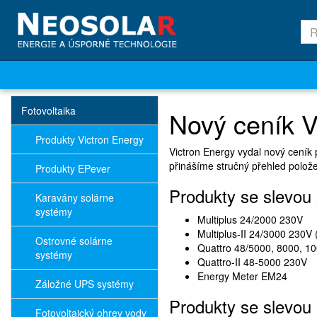
Fotovoltaika
Nový ceník V
Produkty Victron Energy
Victron Energy vydal nový ceník
přinášíme stručný přehled polož
Produkty EPever
Produkty se slevou
Karavány solárne
systémy
Multiplus 24/2000 230V
Multiplus-II 24/3000 230V
Ostrovné solárne
Quattro 48/5000, 8000, 1
systémy
Quattro-II 48-5000 230V
Energy Meter EM24
Záložné UPS systémy
Produkty se slevou
Fotovoltaický ohrev vody