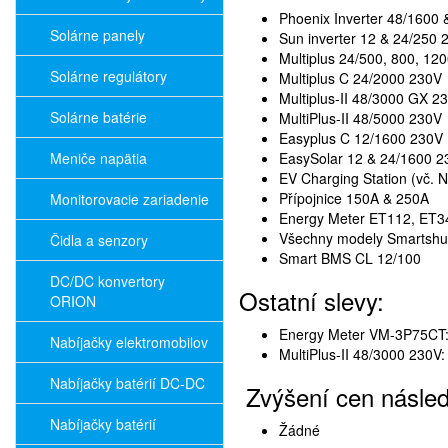
Phoenix Inverter 48/1600
Solárne panely
Sun inverter 12 & 24/250 
Multiplus 24/500, 800, 12
Solárne regulátory
Multiplus C 24/2000 230V
Multiplus-II 48/3000 GX 2
Solárne batérie
MultiPlus-II 48/5000 230V
Easyplus C 12/1600 230V
Meniče napätia
EasySolar 12 & 24/1600 2
EV Charging Station (vč. 
Přípojnice 150A & 250A
Monitorovacie zariadenie
Energy Meter ET112, ET
Všechny modely Smartshu
Čidla a senzory
Smart BMS CL 12/100
DC/DC konvertory
Ostatní slevy:
ORION
Energy Meter VM-3P75CT
Nabíjačky elektromobilov
MultiPlus-II 48/3000 230V
Nabíjačky batérií DC-DC
Zvýšení cen násled
Nabíjačky batérií
Žádné