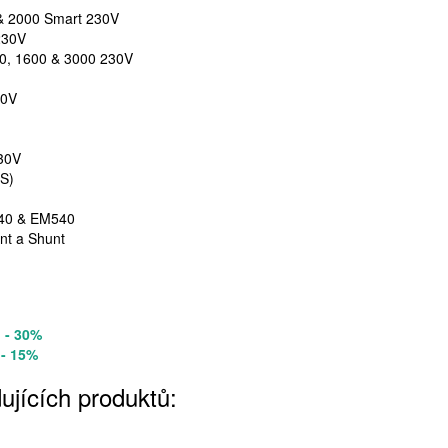
 & 2000 Smart 230V
230V
00, 1600 & 3000 230V
30V
30V
NS)
340 & EM540
nt a Shunt
:
- 30%
:
- 15%
ujících produktů: