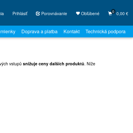
0
cia
Prihlásiť
Porovnávanie
Obľúbené
0,00 €
mienky
Doprava a platba
Kontakt
Technická podpora
ových vstupů
snižuje ceny dalších produktů
. Níže