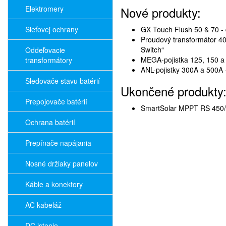
Elektromery
Nové produkty:
Sieťovej ochrany
GX Touch Flush 50 & 70 - 
Proudový transformátor 40
Switch“
Oddeľovacie
MEGA-pojistka 125, 150 a 3
transformátory
ANL-pojistky 300A a 500A
Sledovače stavu batérií
Ukončené produkty
Prepojovače batérií
SmartSolar MPPT RS 450/
Ochrana batérií
Prepínače napájania
Nosné držiaky panelov
Káble a konektory
AC kabeláž
DC istenie