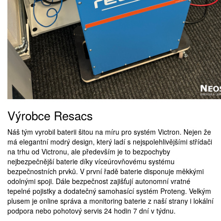
Výrobce Resacs
Náš tým vyrobil baterii šitou na míru pro systém Victron. Nejen že
má elegantní modrý design, který ladí s nejspolehlivějšími střídači
na trhu od Victronu, ale především je to bezpochyby
nejbezpečnější baterie díky víceúrovňovému systému
bezpečnostních prvků. V první řadě baterie disponuje měkkými
odolnými spoji. Dále bezpečnost zajišťují autonomní vratné
tepelné pojistky a dodatečný samohasící systém Proteng. Velkým
plusem je online správa a monitoring baterie z naší strany i lokální
podpora nebo pohotový servis 24 hodin 7 dní v týdnu.