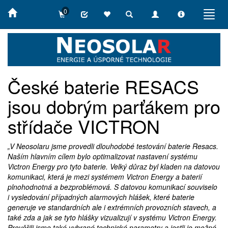
0
Toggle
Toggle
Toggle
Toggl
search
navigation
info
navig
České baterie RESACS
jsou dobrým parťákem pro
střídače VICTRON
„V Neosolaru jsme provedli dlouhodobé testování baterie Resacs.
Naším hlavním cílem bylo optimalizovat nastavení systému
Victron Energy pro tyto baterie. Velký důraz byl kladen na datovou
komunikaci, která je mezi systémem Victron Energy a baterií
plnohodnotná a bezproblémová. S datovou komunikací souviselo
i vysledování případných alarmových hlášek, které baterie
generuje ve standardních ale i extrémních provozních stavech, a
také zda a jak se tyto hlášky vizualizují v systému Victron Energy.
Prověřili jsme také vybrané technické parametry a jestli je možné