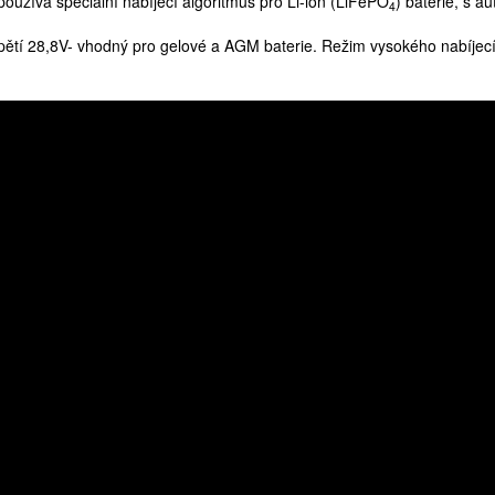
používá speciální nabíjecí algoritmus pro Li-ion (LiFePO
) baterie, s a
4
ětí 28,8V- vhodný pro gelové a AGM baterie. Režim vysokého nabíjecí