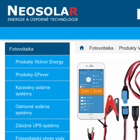
Fotovoltaika
Produkty V
Fotovoltaika
Produkty Victron Energy
Produkty EPever
Karavány solárne
systémy
Ostrovné solárne
systémy
Záložné UPS systémy
Fotovoltaický ohrev vody