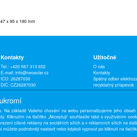
: 47 x 95 x 190 mm
Kontakty
Užitočné
Tel.:
+420 567 313 652
O nás
E-mail:
info@neosolar.cz
Kontakty
IČO: 26287030
Spätný odber elektroz
DIČ: CZ26287030
recyklačný príspevok
oukromí
. Na základě Vašeho chování na webu personalizujeme jeho obsah
Copyright © ABRA Software a.s. 2026,
powered by ABRA E-shop
y. Kliknutím na tlačítko „Akceptuji“ souhlasíte také s využíváním coo
azení cílené reklamy na sociálních sítích a v reklamních sítích na dal
i můžete podrobněji nastavit nebo kdykoli vypnout po kliknutí na tlačítk