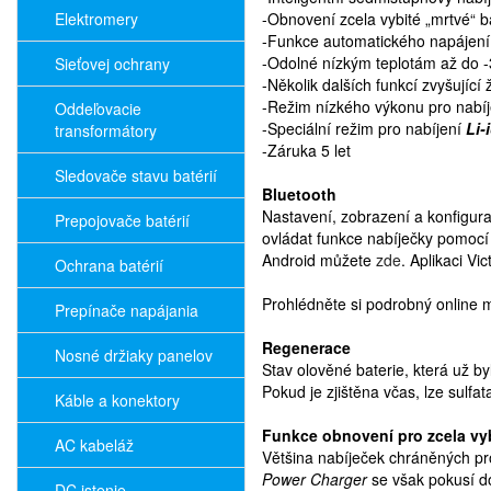
Elektromery
-Obnovení zcela vybité „mrtvé“ b
-Funkce automatického napájení
-Odolné nízkým teplotám až do 
Sieťovej ochrany
-Několik dalších funkcí zvyšující 
-Režim nízkého výkonu pro nabíj
Oddeľovacie
-Speciální režim pro nabíjení
Li-
transformátory
-Záruka 5 let
Sledovače stavu batérií
Bluetooth
Nastavení, zobrazení a konfigur
Prepojovače batérií
ovládat funkce nabíječky pomocí
Android můžete
zde
. Aplikaci V
Ochrana batérií
Prohlédněte si podrobný online
Prepínače napájania
Regenerace
Nosné držiaky panelov
Stav olověné baterie, která už b
Pokud je zjištěna včas, lze sulf
Káble a konektory
Funkce obnovení pro zcela vyb
AC kabeláž
Většina nabíječek chráněných pro
Power Charger
se však pokusí do
DC istenie