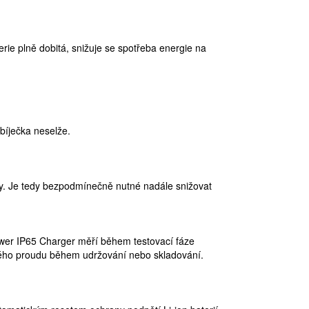
rie plně dobitá, snižuje se spotřeba energie na
bíječka neselže.
žky. Je tedy bezpodmínečně nutné nadále snižovat
Power IP65 Charger měří během testovací fáze
zkého proudu během udržování nebo skladování.