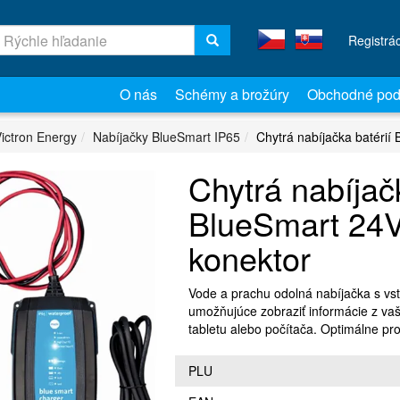
Registrá
O nás
Schémy a brožúry
Obchodné pod
ictron Energy
Nabíjačky BlueSmart IP65
Chytrá nabíjačka batéri
Chytrá nabíjačk
BlueSmart 24
konektor
Vode a prachu odolná nabíjačka s v
umožňujúce zobraziť informácie z vaš
tabletu alebo počítača. Optimálne pr
PLU