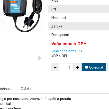
EAN
PN
Hmotnosť
Záruka
Dostupnosť
Vaša cena s DPH
Vaša cena bez DPH
+RP s DPH
Objednať
tiahnutiu
Otázka
ogie pro nastavení, zobrazení napětí a proudu
hemikáliím
jecí algoritmus