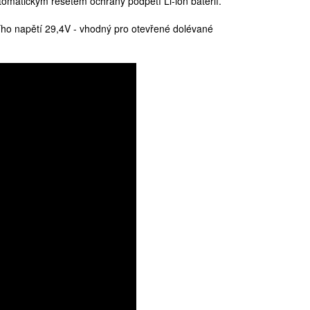
utomatickým resetem ochrany podpětí Li-ion baterií.
ho napětí 29,4V - vhodný pro otevřené dolévané