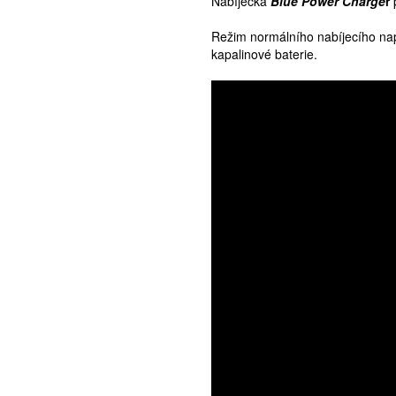
Nabíječka
Blue Power Charge
r
Režim normálního nabíjecího nap
kapalinové baterie.