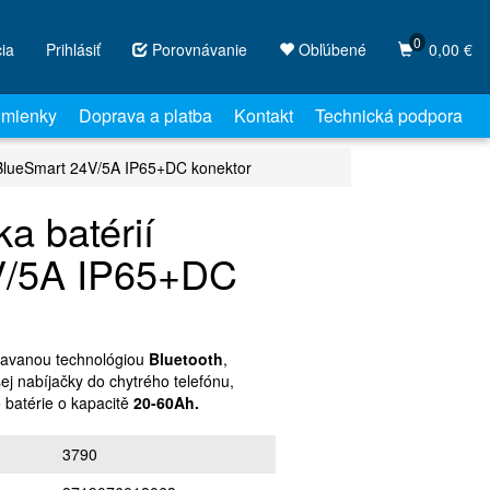
0
cia
Prihlásiť
Porovnávanie
Obľúbené
0,00 €
mienky
Doprava a platba
Kontakt
Technická podpora
í BlueSmart 24V/5A IP65+DC konektor
a batérií
V/5A IP65+DC
stavanou technológiou
Bluetooth
,
ej nabíjačky do chytrého telefónu,
o batérie o kapacitě
20-60Ah.
3790