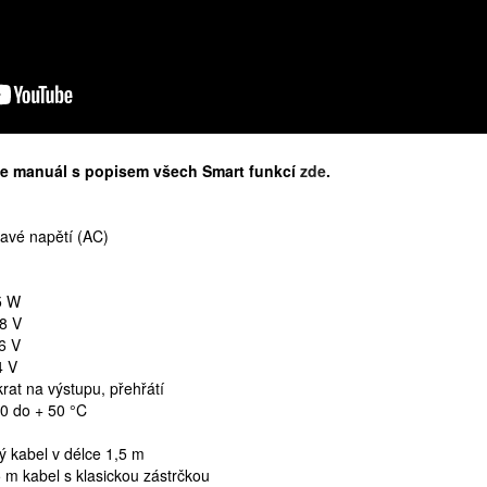
ne manuál s popisem všech Smart funkcí
zde
.
davé napětí (AC)
5 W
,8 V
6 V
4 V
rat na výstupu, přehřátí
30 do + 50 °C
ý kabel v délce 1,5 m
 m kabel s klasickou zástrčkou