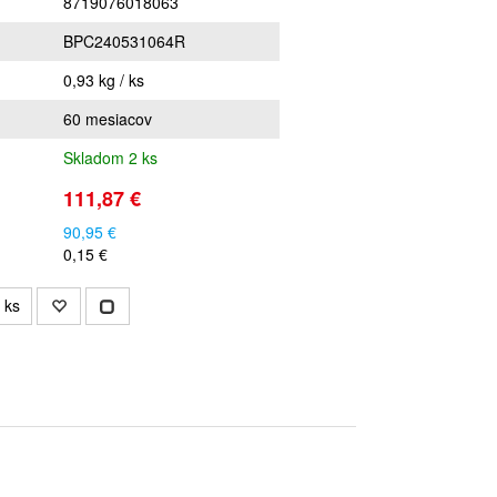
8719076018063
BPC240531064R
0,93 kg / ks
60 mesiacov
Skladom 2 ks
111,87 €
90,95 €
0,15 €
ks