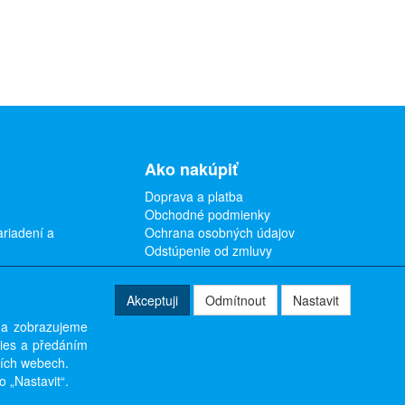
Ako nakúpiť
Doprava a platba
Obchodné podmienky
ariadení a
Ochrana osobných údajov
Odstúpenie od zmluvy
Akceptuji
Odmítnout
Nastavit
 a zobrazujeme
kies a předáním
ších webech.
o „Nastavit“.