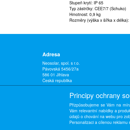
Stupeň krytí: IP 65
Typ zástrčky: CEE7/7 (Schuko)
Hmotnost: 0,9 kg
Rozměry (výška x šířka x délka)
Adresa
Neosolar, spol. s r.o.
Pávovská 5456/27a
586 01 Jihlava
Česká republika
Principy ochrany s
Přizpůsobujeme se Vám na míru
Vám relevantní nabídky a produkt
údajů o chování na webu pro zobr
Personalizaci a cílenou reklamu s