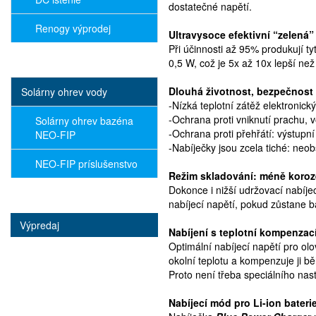
dostatečné napětí.
Renogy výprodej
Ultra
vysoce efektivní “zelená” 
Při účinnosti až 95% produkují t
0,5 W, což je 5x až 10x lepší ne
Dlouhá životnost, bezpečnost 
Solárny ohrev vody
-Nízká teplotní zátěž elektronic
-Ochrana proti vniknutí prachu, v
Solárny ohrev bazéna
-Ochrana proti přehřátí: výstupn
NEO-FIP
-Nabíječky jsou zcela tiché: neob
NEO-FIP príslušenstvo
Režim skladování: méně koroz
Dokonce i nižší udržovací nabíje
nabíjecí napětí, pokud zůstane b
Výpredaj
Nabíjení s teplotní kompenzac
Optimální nabíjecí napětí pro ol
okolní teplotu a kompenzuje ji 
Proto není třeba speciálního na
Nabíjecí mód pro Li-ion bateri