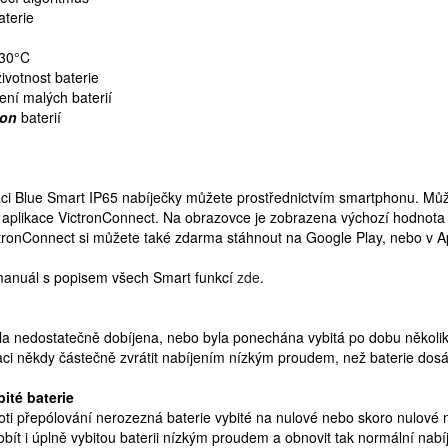
aterie
-30°C
životnost baterie
ení malých baterií
ion
baterií
aci Blue Smart IP65 nabíječky můžete prostřednictvím smartphonu. Může
 aplikace VictronConnect. Na obrazovce je zobrazena výchozí hodnota n
ictronConnect si můžete také zdarma stáhnout na Google Play, nebo v A
 manuál s popisem všech Smart funkcí
zde
.
yla nedostatečně dobíjena, nebo byla ponechána vybitá po dobu několika 
ataci někdy částečně zvrátit nabíjením nízkým proudem, než baterie dos
ité baterie
ti přepólování nerozezná baterie vybité na nulové nebo skoro nulové n
bít i úplně vybitou baterii nízkým proudem a obnovit tak normální nabíj