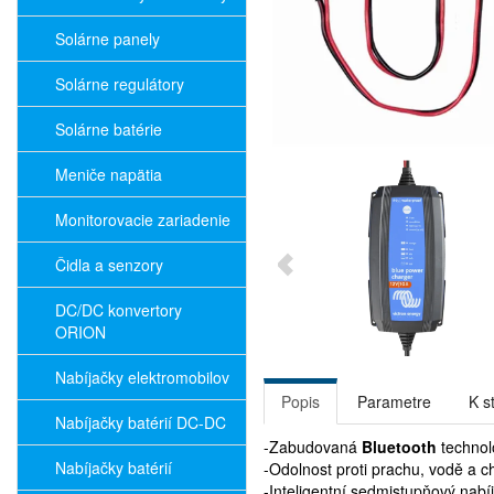
Solárne panely
Solárne regulátory
Solárne batérie
Meniče napätia
Monitorovacie zariadenie
Čidla a senzory
DC/DC konvertory
ORION
Nabíjačky elektromobilov
Popis
Parametre
K s
Nabíjačky batérií DC-DC
-Zabudovaná
Bluetooth
technol
Nabíjačky batérií
-Odolnost proti prachu, vodě a c
-Inteligentní sedmistupňový nabí