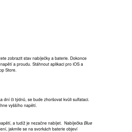
te zobrazit stav nabíječky a baterie. Dokonce
apětí a proudu. Stáhnout aplikaci pro iOS a
pp Store.
dní či týdnů, se bude zhoršovat kvůli sulfataci.
áhne vyššího napětí.
apětí, a tudíž je nezačne nabíjet. Nabíječka
Blue
ení, jakmile se na svorkách baterie objeví