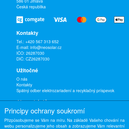
586 01 Jihlava
Česká republika
Kontakty
Tel.:
+420 567 313 652
E-mail:
info@neosolar.cz
IČO: 26287030
DIČ: CZ26287030
Užitočné
O nás
Kontakty
Spätný odber elektrozariadení a recyklačný príspevok
Ako nakúpiť
Principy ochrany soukromí
Doprava a platba
Obchodné podmienky
Přizpůsobujeme se Vám na míru. Na základě Vašeho chování na
Ochrana osobných údajov
webu personalizujeme jeho obsah a zobrazujeme Vám relevantní
Odstúpenie od zmluvy