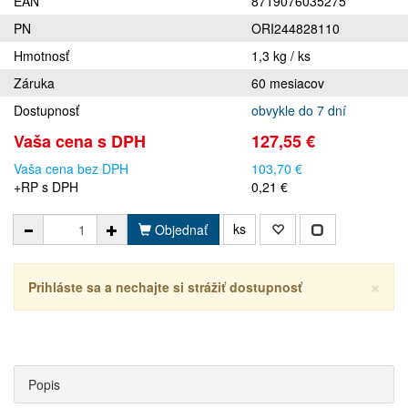
EAN
8719076035275
PN
ORI244828110
Hmotnosť
1,3 kg / ks
Záruka
60 mesiacov
Dostupnosť
obvykle do 7 dní
Vaša cena s DPH
127,55 €
Vaša cena bez DPH
103,70 €
+RP s DPH
0,21 €
ks
Objednať
×
Prihláste sa a nechajte si strážiť dostupnosť
Popis