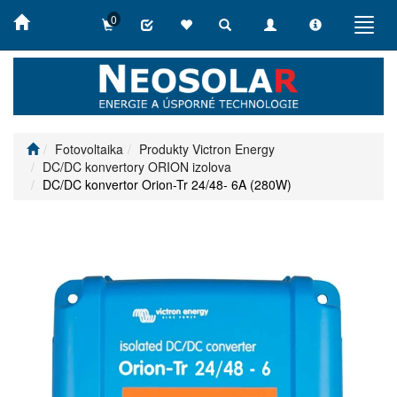
0
Toggle
Toggle
Toggle
Toggl
search
navigation
info
navig
Fotovoltaika
Produkty Victron Energy
DC/DC konvertory ORION izolova
DC/DC konvertor Orion-Tr 24/48- 6A (280W)