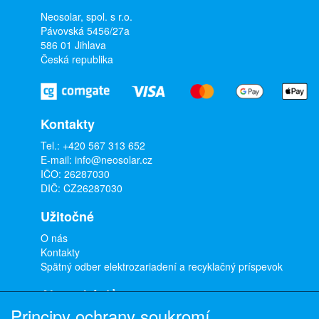
Neosolar, spol. s r.o.
Pávovská 5456/27a
586 01 Jihlava
Česká republika
Kontakty
Tel.:
+420 567 313 652
E-mail:
info@neosolar.cz
IČO: 26287030
DIČ: CZ26287030
Užitočné
O nás
Kontakty
Spätný odber elektrozariadení a recyklačný príspevok
Ako nakúpiť
Principy ochrany soukromí
Doprava a platba