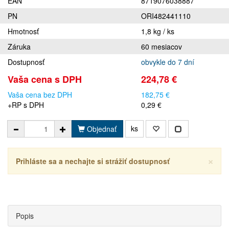
EAN
8719076038887
PN
ORI482441110
Hmotnosť
1,8 kg / ks
Záruka
60 mesiacov
Dostupnosť
obvykle do 7 dní
Vaša cena s DPH
224,78 €
Vaša cena bez DPH
182,75 €
+RP s DPH
0,29 €
ks
Objednať
×
Prihláste sa a nechajte si strážiť dostupnosť
Popis