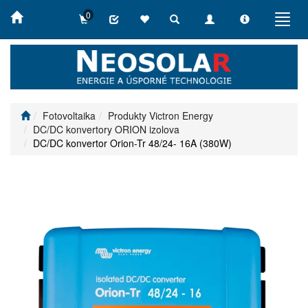
0
Toggle
Toggle
Toggle
Toggl
search
navigation
info
navig
Fotovoltaika
Produkty Victron Energy
DC/DC konvertory ORION izolova
DC/DC konvertor Orion-Tr 48/24- 16A (380W)