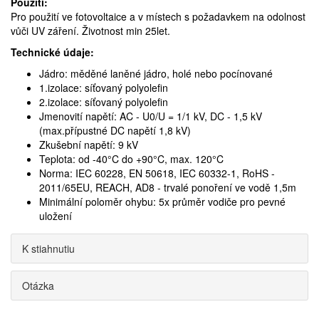
Použití:
Pro použití ve fotovoltaice a v místech s požadavkem na odolnost
vůči UV záření. Životnost min 25let.
Technické údaje:
Jádro: měděné laněné jádro, holé nebo pocínované
1.izolace: síťovaný polyolefin
2.izolace: síťovaný polyolefin
Jmenovití napětí: AC - U0/U = 1/1 kV, DC - 1,5 kV
(max.přípustné DC napětí 1,8 kV)
Zkušební napětí: 9 kV
Teplota: od -40°C do +90°C, max. 120°C
Norma: IEC 60228, EN 50618, IEC 60332-1, RoHS -
2011/65EU, REACH, AD8 - trvalé ponoření ve vodě 1,5m
Minimální poloměr ohybu: 5x průměr vodiče pro pevné
uložení
K stiahnutiu
Otázka