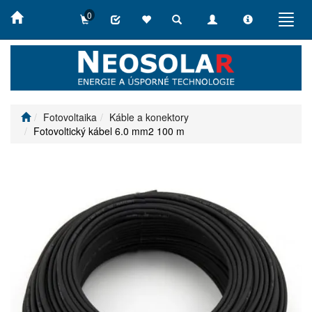
0
Toggle
Toggle
Toggle
Toggl
search
navigation
info
navig
Fotovoltaika
Káble a konektory
Fotovoltický kábel 6.0 mm2 100 m