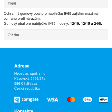
Popis
Ochranný gumový obal pro nabíječku IP65 zajistím maximální
ochranu proti nárazům.
Gumový obal pro nabíječku IP65 modely:
12/10, 12/15 a 24/8.
Otázka
Adresa
Neosolar, spol. s r.o.
Pávovská 5456/27a
586 01 Jihlava
Česká republika
Kontakty