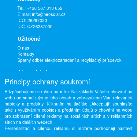
Tel.:
+420 567 313 652
E-mail:
info@neosolar.cz
IČO: 26287030
DIČ: CZ26287030
Užitočné
O nás
Kontakty
Spätný odber elektrozariadení a recyklačný príspevok
Ako nakúpiť
Principy ochrany soukromí
Doprava a platba
Obchodné podmienky
Přizpůsobujeme se Vám na míru. Na základě Vašeho chování na
Ochrana osobných údajov
webu personalizujeme jeho obsah a zobrazujeme Vám relevantní
Odstúpenie od zmluvy
nabídky a produkty. Kliknutím na tlačítko „Akceptuji“ souhlasíte
také s využíváním cookies a předáním údajů o chování na webu
pro zobrazení cílené reklamy na sociálních sítích a v reklamních
sítích na dalších webech.
Copyright © ABRA Software a.s. 2026,
powered by ABRA E-shop
Personalizaci a cílenou reklamu si můžete podrobněji nastavit
nebo kdykoli vypnout po kliknutí na tlačítko „Nastavit“.