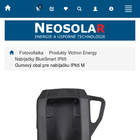
0
Toggle
Toggle
Toggle
Toggl
search
navigation
info
navig
Fotovoltaika
Produkty Victron Energy
Nabíjačky BlueSmart IP65
Gumový obal pre nabíjačku IP65 M