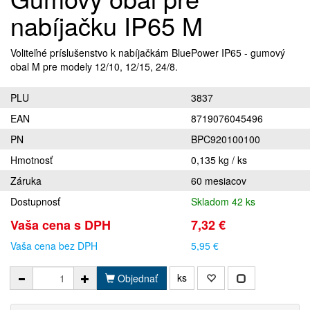
nabíjačku IP65 M
Voliteľné príslušenstvo k nabíjačkám BluePower IP65 - gumový
obal M pre modely 12/10, 12/15, 24/8.
PLU
3837
EAN
8719076045496
PN
BPC920100100
Hmotnosť
0,135 kg / ks
Záruka
60 mesiacov
Dostupnosť
Skladom 42 ks
Vaša cena s DPH
7,32 €
Vaša cena bez DPH
5,95 €
ks
Objednať