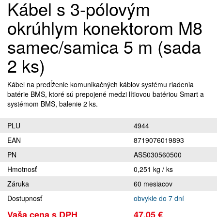
Kábel s 3-pólovým
okrúhlym konektorom M8
samec/samica 5 m (sada
2 ks)
Kábel na predĺženie komunikačných káblov systému riadenia
batérie BMS, ktoré sú prepojené medzi lítiovou batériou Smart a
systémom BMS, balenie 2 ks.
PLU
4944
EAN
8719076019893
PN
ASS030560500
Hmotnosť
0,251 kg / ks
Záruka
60 mesiacov
Dostupnosť
obvykle do 7 dní
Vaša cena s DPH
47,05 €