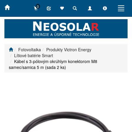
0
Toggle
Toggle
Toggle
Toggl
search
navigation
info
navig
Fotovoltaika
Produkty Victron Energy
Lítiové batérie Smart
Kábel s 3-pólovým okrúhlym konektorom M8
samec/samica 5 m (sada 2 ks)