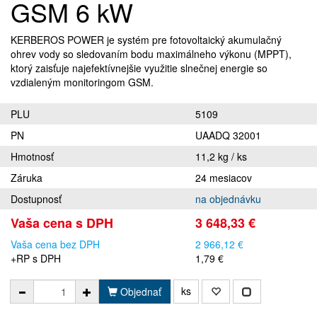
GSM 6 kW
KERBEROS POWER je systém pre fotovoltaický akumulačný
ohrev vody so sledovaním bodu maximálneho výkonu (MPPT),
ktorý zaisťuje najefektívnejšie využitie slnečnej energie so
vzdialeným monitoringom GSM.
PLU
5109
PN
UAADQ 32001
Hmotnosť
11,2 kg / ks
Záruka
24 mesiacov
Dostupnosť
na objednávku
Vaša cena s DPH
3 648,33 €
Vaša cena bez DPH
2 966,12 €
+RP s DPH
1,79 €
ks
Objednať