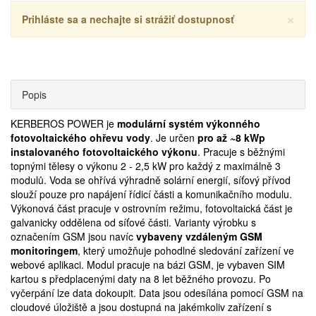
×
Prihláste sa a nechajte si strážiť dostupnosť
Popis
KERBEROS POWER je
modulární systém výkonného
fotovoltaického ohřevu vody
. Je určen
pro až ~8 kWp
instalovaného fotovoltaického výkonu
. Pracuje s běžnými
topnými tělesy o výkonu 2 - 2,5 kW pro každý z maximálně 3
modulů. Voda se ohřívá výhradně solární energií, síťový přívod
slouží pouze pro napájení řídicí části a komunikačního modulu.
Výkonová část pracuje v ostrovním režimu, fotovoltaická část je
galvanicky oddělena od síťové části. Varianty výrobku s
označením GSM jsou navíc
vybaveny vzdáleným GSM
monitoringem
, který umožňuje pohodlné sledování zařízení ve
webové aplikaci. Modul pracuje na bázi GSM, je vybaven SIM
kartou s předplacenými daty na 8 let běžného provozu. Po
vyčerpání lze data dokoupit. Data jsou odesílána pomocí GSM na
cloudové úložiště a jsou dostupná na jakémkoliv zařízení s