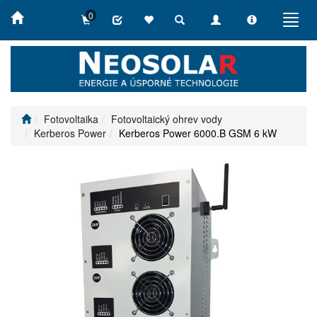
0
Toggle
Toggle
Toggle
Toggl
search
navigation
info
navig
Fotovoltaika
Fotovoltaický ohrev vody
Kerberos Power
Kerberos Power 6000.B GSM 6 kW