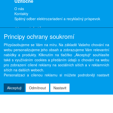
Užitočné
O nás
Kontakty
Spätný odber elektrozariadení a recyklačný príspevok
Ako nakúpiť
Principy ochrany soukromí
Doprava a platba
Obchodné podmienky
Přizpůsobujeme se Vám na míru. Na základě Vašeho chování na
Ochrana osobných údajov
webu personalizujeme jeho obsah a zobrazujeme Vám relevantní
Odstúpenie od zmluvy
nabídky a produkty. Kliknutím na tlačítko „Akceptuji“ souhlasíte
také s využíváním cookies a předáním údajů o chování na webu
pro zobrazení cílené reklamy na sociálních sítích a v reklamních
sítích na dalších webech.
Copyright © ABRA Software a.s. 2026,
powered by ABRA E-shop
Personalizaci a cílenou reklamu si můžete podrobněji nastavit
nebo kdykoli vypnout po kliknutí na tlačítko „Nastavit“.
Akceptuji
Odmítnout
Nastavit