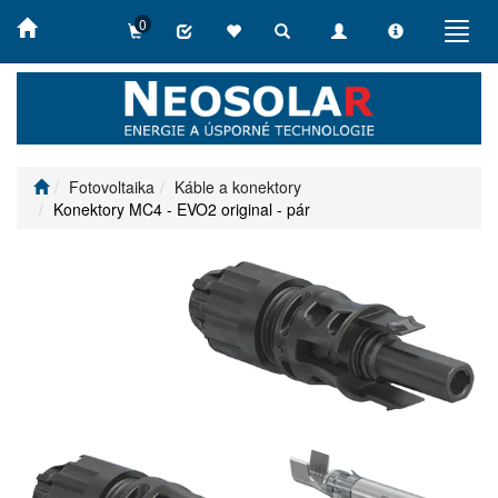
0
Toggle
Toggle
Toggle
Toggl
search
navigation
info
navig
Fotovoltaika
Káble a konektory
Konektory MC4 - EVO2 original - pár