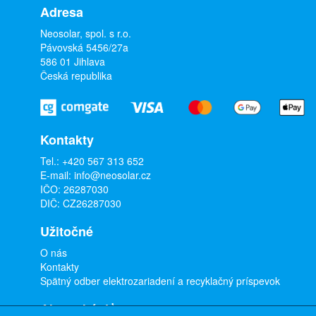
Adresa
Neosolar, spol. s r.o.
Pávovská 5456/27a
586 01 Jihlava
Česká republika
Kontakty
Tel.:
+420 567 313 652
E-mail:
info@neosolar.cz
IČO: 26287030
DIČ: CZ26287030
Užitočné
O nás
Kontakty
Spätný odber elektrozariadení a recyklačný príspevok
Ako nakúpiť