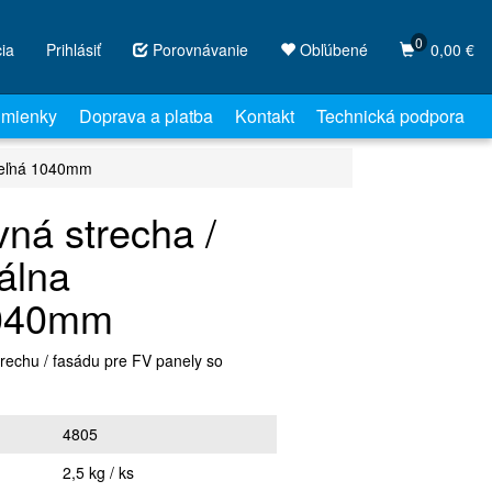
0
cia
Prihlásiť
Porovnávanie
Obľúbené
0,00 €
mienky
Doprava a platba
Kontakt
Technická podpora
iteľná 1040mm
vná strecha /
álna
1040mm
trechu / fasádu pre FV panely so
4805
2,5 kg / ks