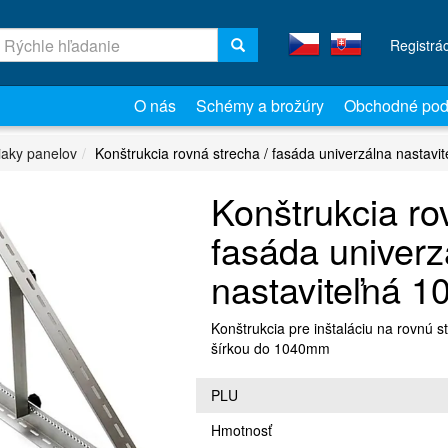
Registrá
O nás
Schémy a brožúry
Obchodné pod
iaky panelov
Konštrukcia rovná strecha / fasáda univerzálna nastav
Konštrukcia ro
fasáda univerz
nastaviteľná 
Konštrukcia pre inštaláciu na rovnú s
šírkou do 1040mm
PLU
Hmotnosť