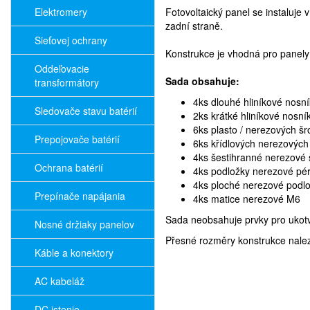
Elektromery
Fotovoltaický panel se instaluje
zadní straně.
Sieťovej ochrany
Konstrukce je vhodná pro panel
Oddeľovacie
Sada obsahuje:
transformátory
4ks dlouhé hliníkové nosní
Sledovače stavu batérií
2ks krátké hliníkové nosní
6ks plasto / nerezových š
Prepojovače batérií
6ks křídlových nerezových
4ks šestihranné nerezové
Ochrana batérií
4ks podložky nerezové pé
4ks ploché nerezové podl
Prepínače napájania
4ks matice nerezové M6
Sada neobsahuje prvky pro ukotv
Nosné držiaky panelov
Přesné rozměry konstrukce nalezn
Káble a konektory
AC kabeláž
DC istenie