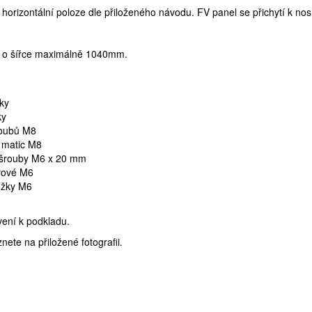
 v horizontální poloze dle přiloženého návodu. FV panel se přichytí k n
y o šířce maximálně 1040mm.
ky
ky
roubů M8
 matic M8
 šrouby M6 x 20 mm
rové M6
ožky M6
ení k podkladu.
ete na přiložené fotografii.