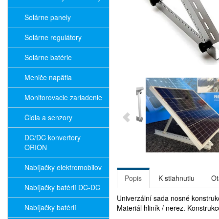
Solárne panely
Solárne regulátory
Solárne batérie
Meniče napätia
Monitorovacie zariadenie
Čidla a senzory
DC/DC konvertory
ORION
Nabíjačky elektromobilov
Popis
K stiahnutiu
Ot
Nabíjačky batérií DC-DC
Univerzální sada nosné konstrukc
Nabíjačky batérií
Materiál hliník / nerez. Konstru