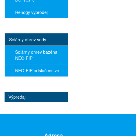
Renogy výprodej
Solárny ohrev vody
Solárny ohrev bazéna
NEO-FIP
NEO-FIP príslušenstvo
Výpredaj
Adresa