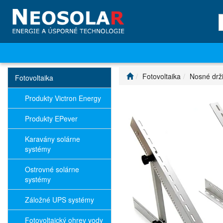
Fotovoltaika
Nosné drž
Fotovoltaika
Produkty Victron Energy
Produkty EPever
Karavány solárne
systémy
Ostrovné solárne
systémy
Záložné UPS systémy
Fotovoltaický ohrev vody