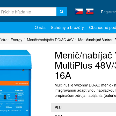
Registrá
O nás
Schémy a brožúry
Obchodné pod
ictron Energy
Meniče/nabíjače DC/AC 48V
Menič/nabíjač Victron
Menič/nabíjač 
MultiPlus 48V
16A
MultiPlus je výkonný DC-AC menič / n
integrovanou adaptívnou nabíjačkou b
prepínačom zdroja napájania (batérie
PLU