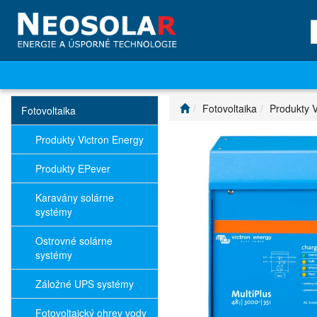
Fotovoltaika
Produkty V
Fotovoltaika
Produkty Victron Energy
Produkty EPever
Karavány solárne
systémy
Ostrovné solárne
systémy
Záložné UPS systémy
Fotovoltaický ohrev vody