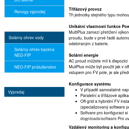
Třífázový provoz
Renogy výprodej
Tři jednotky stejného typu mohou 
Unikátní vlastnosti funkce Po
MultiPlus zamezí přetížení výko
Solárny ohrev vody
proudu, bude v prvé řadě automa
odebíraným z baterie.
Solárny ohrev bazéna
NEO-FIP
Solární energie
AC proud můžete mít k dispozici i
MuliPlus může být použit jak v of
NEO-FIP príslušenstvo
vstupem pro FV pole, je ale pře
Konfigurace systému
V případě samostatné např
Výpredaj
Paralelní a třífázové apl
Off-grid a hybridní FV ins
(specializovaný software p
Softvare pro konfiguraci 
do
w
nloads/software
Pro u
Vzdálený monitoring a konfig