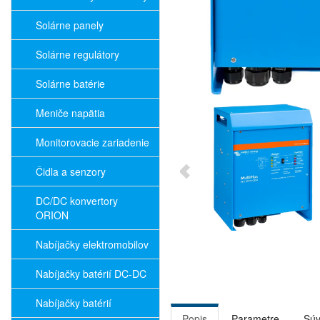
Solárne panely
Solárne regulátory
Solárne batérie
Meniče napätia
Monitorovacie zariadenie
Čidla a senzory
DC/DC konvertory
ORION
Nabíjačky elektromobilov
Nabíjačky batérií DC-DC
Nabíjačky batérií
Popis
Parametre
Súv