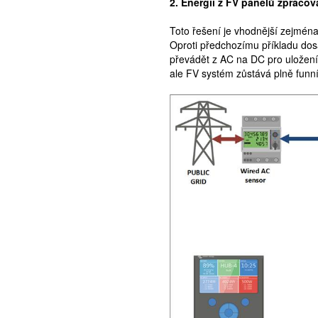
2. Energii z FV panelů zpracov
Toto řešení je vhodnější zejména
Oproti předchozímu příkladu dos
převádět z AC na DC pro uložení 
ale FV systém zůstává plně funn