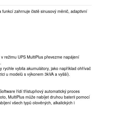
 funkcí zahrnuje čistě sinusový měnič, adaptivní
ř. v režimu UPS MultiPlus převezme napájení
.
by rychle vybila akumulátory, jako například ohřívač
zici u modelů s výkonem 3kVA a vyšší).
Software řídí třístupňový automatický proces
ohoto, MultiPlus může nabíjet druhou baterii pomocí
bíjení všech typů olověných, alkalických i