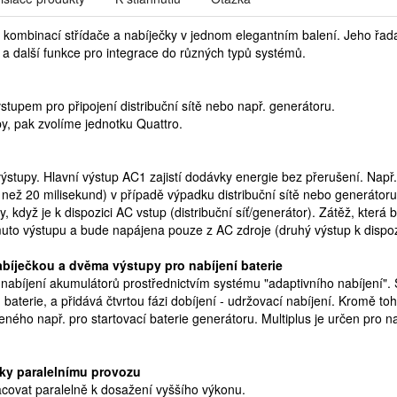
e kombinací střídače a nabíječky v jednom elegantním balení. Jeho řada
t a další funkce pro integrace do různých typů systémů.
stupem pro připojení distribuční sítě nebo např. generátoru.
y, pak zvolíme jednotku Quattro.
ýstupy. Hlavní výstup AC1 zajistí dodávky energie bez přerušení. Nap
než 20 milisekund) v případě výpadku distribuční sítě nebo generátoru
, když je k dispozici AC vstup (distribuční síť/generátor). Zátěž, která 
omuto výstupu a bude napájena pouze z AC zdroje (druhý výstup k dispo
nabíječkou a dvěma výstupy pro nabíjení baterie
nabíjení akumulátorů prostřednictvím systému "adaptivního nabíjení". 
 baterie, a přidává čtvrtou fázi dobíjení - udržovací nabíjení. Kromě t
ného např. pro startovací baterie generátoru. Multiplus je určen pro na
ky paralelnímu provozu
acovat paralelně k dosažení vyššího výkonu.