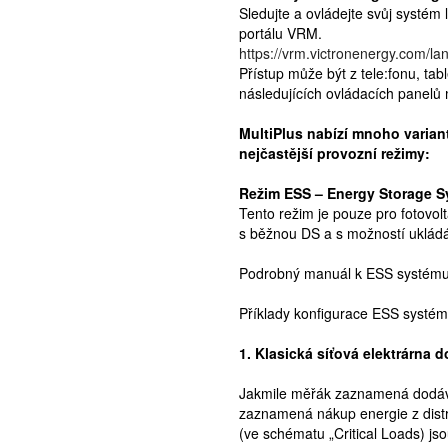
Sledujte a ovládejte svůj systém
portálu VRM.
https://vrm.victronenergy.com/l
Přístup může být z tele:fonu, t
následujících ovládacích panelů 
MultiPlus nabízí mnoho varia
nejčastější provozní režimy:
Režim ESS – Energy Storage 
Tento režim je pouze pro fotovol
s běžnou DS a s možností ukládá
Podrobný manuál k ESS systému 
Příklady konfigurace ESS systém
1. Klasická síťová elektrárna 
Jakmile měřák zaznamená dodávku
zaznamená nákup energie z distri
(ve schématu „Critical Loads) jsou