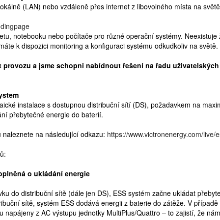
 lokálně (LAN) nebo vzdáleně přes internet z libovolného místa na sv
andingpage
abletu, notebooku nebo počítače pro různé operační systémy. Neexistuj
máte k dispozici monitoring a konfiguraci systému odkudkoliv na světě.
nt provozu a jsme schopni nabídnout řešení na řadu uživatelskýc
System
taické instalace s dostupnou distribuční sítí (DS), požadavkem na maxi
ní přebytečné energie do baterií.
naleznete na následující odkazu:
https://www.victronenergy.com/live/e
ů:
doplněná o ukládání energie
 do distribuční sítě (dále jen DS), ESS systém začne ukládat přebyteč
buční sítě, systém ESS dodává energii z baterie do zátěže. V případě v
 napájeny z AC výstupu jednotky MultiPlus/Quattro – to zajistí, že nám ba