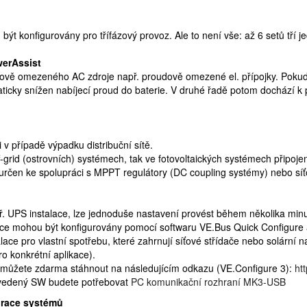
být konfigurovány pro třífázový provoz. Ale to není vše: až 6 setů tří je
werAssist
nově omezeného AC zdroje např. proudově omezené el. přípojky. Pokud 
ticky snížen nabíjecí proud do baterie. V druhé řadě potom dochází 
 v případě výpadku distribuční sítě.
f-grid (ostrovních) systémech, tak ve fotovoltaických systémech připojen
durčen ke spolupráci s MPPT regulátory (DC coupling systémy) nebo sí
. UPS instalace, lze jednoduše nastavení provést během několika min
ikace mohou být konfigurovány pomocí softwaru VE.Bus Quick Configure
talace pro vlastní spotřebu, které zahrnují síťové střídače nebo solární
ro konkrétní aplikace).
si můžete zdarma stáhnout na následujícím odkazu (VE.Configure 3):
ht
vedený SW budete potřebovat
PC komunikační rozhraní MK3-USB
urace systémů