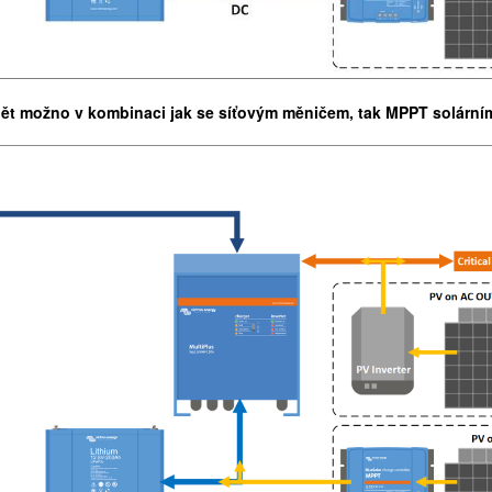
pět možno v kombinaci jak se síťovým měničem, tak MPPT solární