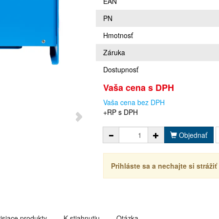
EAN
PN
Hmotnosť
Záruka
Dostupnosť
Vaša cena s DPH
Vaša cena bez DPH
+RP s DPH
Objednať
Prihláste sa a nechajte si stráži
isiace produkty
K stiahnutiu
Otázka