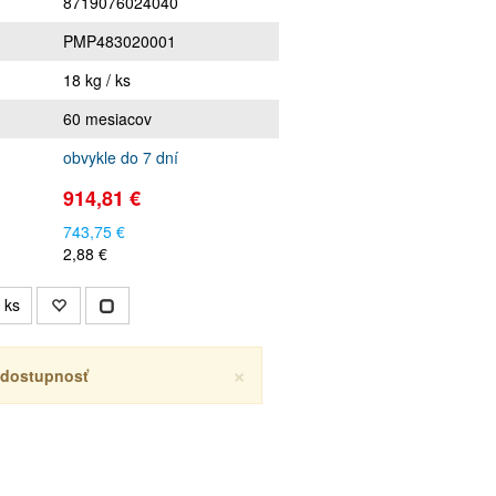
8719076024040
PMP483020001
18 kg / ks
60 mesiacov
obvykle do 7 dní
914,81 €
743,75 €
2,88 €
ks
×
ť dostupnosť