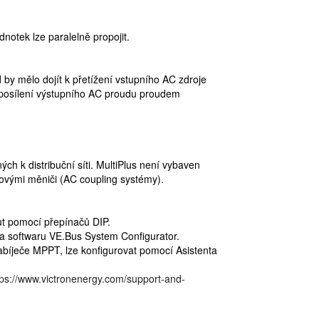
dnotek lze paralelně propojit.
by mělo dojít k přetížení vstupního AC zdroje
k posílení výstupního AC proudu proudem
ých k distribuční síti. MultiPlus není vybaven
ťovými měniči (AC coupling systémy).
ut pomocí přepínačů DIP.
 a softwaru VE.Bus System Configurator.
 nabíječe MPPT, lze konfigurovat pomocí Asistenta
tps://www.victronenergy.com/support-and-