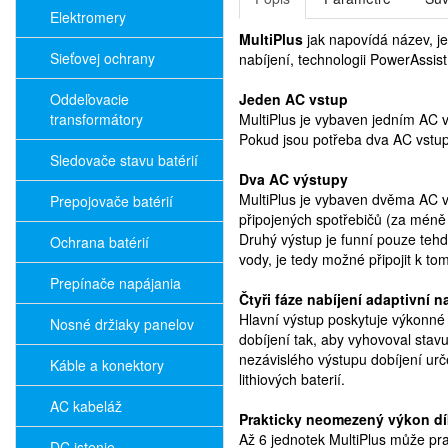
Elektromery
MultiPlus
jak napovídá název, j
Sieťovej ochrany
nabíjení, technologii PowerAssis
Oddeľovacie
Jeden AC vstup
transformátory
MultiPlus je vybaven jedním AC v
Pokud jsou potřeba dva AC vstup
Sledovače stavu batérií
Dva AC výstupy
MultiPlus je vybaven dvěma AC v
Prepojovače batérií
připojených spotřebičů (za méně 
Druhý výstup je funní pouze tehdy
Ochrana batérií
vody, je tedy možné připojit k t
Prepínače napájania
Čtyři fáze nabíjení adaptivní 
Hlavní výstup poskytuje výkonné 
Nosné držiaky panelov
dobíjení tak, aby vyhovoval stavu
nezávislého výstupu dobíjení urče
Káble a konektory
lithiových baterií.
AC kabeláž
Prakticky neomezený výkon dí
Až 6 jednotek MultiPlus může pr
DC istenie