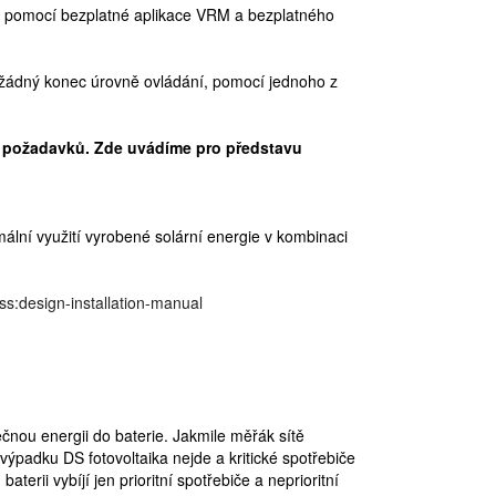
ětě pomocí bezplatné aplikace VRM a bezplatného
e žádný konec úrovně ovládání, pomocí jednoho z
h požadavků. Zde uvádíme pro představu
mální využití vyrobené solární energie v kombinaci
ss:design-installation-manual
nou energii do baterie. Jakmile měřák sítě
ýpadku DS fotovoltaika nejde a kritické spotřebiče
terii vybíjí jen prioritní spotřebiče a neprioritní