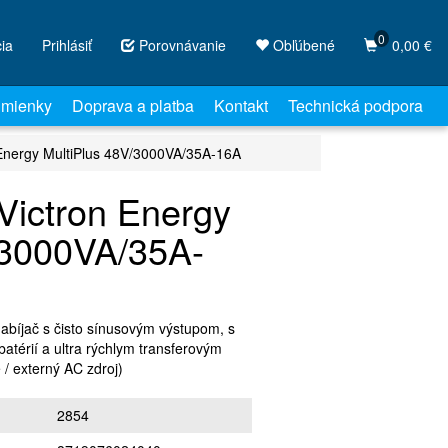
0
cia
Prihlásiť
Porovnávanie
Obľúbené
0,00 €
mienky
Doprava a platba
Kontakt
Technická podpora
 Energy MultiPlus 48V/3000VA/35A-16A
Victron Energy
/3000VA/35A-
abíjač s čisto sínusovým výstupom, s
atérií a ultra rýchlym transferovým
 / externý AC zdroj)
2854