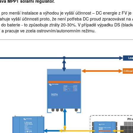
ává MPPT solární regulátor.
 pro menší instalace a výhodou je vyšší účinnost – DC energie z FV je
ahuje vyšší účinnosti proto, že není potřeba DC proud zpracovávat na
do baterie - to způsobuje ztráty 20-30%. V případě výpadku DS (blacko
í a pracuje ve zcela ostrovním/autonomním režimu.