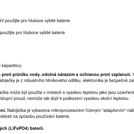
4V použijte pro hluboce vybité baterie
použijte pro hluboce vybité baterie
u kapacitou)
 proti průniku vody, odolná nárazům s ochranou proti vzplanutí.
V
abíječky je z robustního hliníkového odlitku, elektronika je bezpečně z
ečka může být použita v místech s vysokou teplotou jako jsou uzavřené 
ýstupní proud, nemůže tak dojít k poškození vysokou okolní teplotou.
ení.
Nabíječka je vybavena mikroprocesorem řízeným "adaptivním" nabíj
vislosti na způsobu používání baterie.
ých (LiFePO4) baterií.