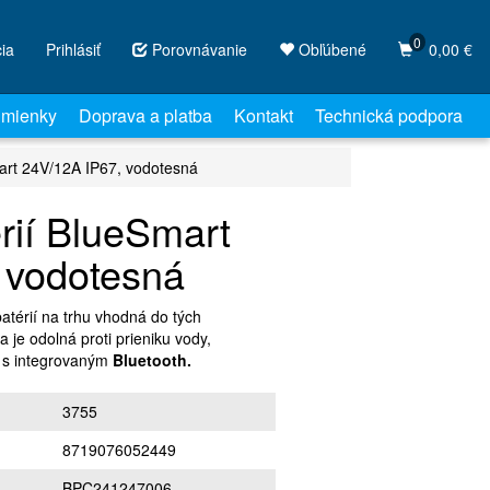
0
cia
Prihlásiť
Porovnávanie
Obľúbené
0,00 €
mienky
Doprava a platba
Kontakt
Technická podpora
art 24V/12A IP67, vodotesná
rií BlueSmart
 vodotesná
atérií na trhu vhodná do tých
 je odolná proti prieniku vody,
, s integrovaným
Bluetooth.
3755
8719076052449
BPC241247006