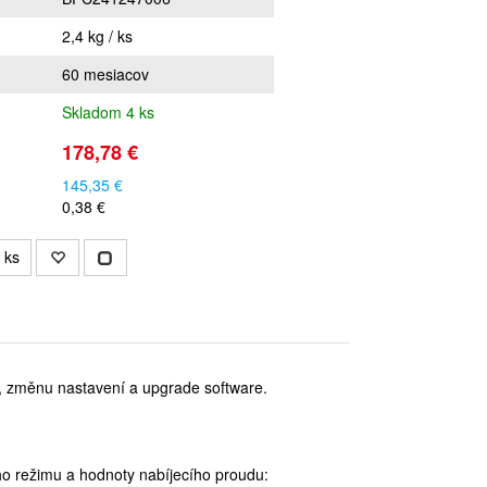
2,4 kg / ks
60 mesiacov
Skladom 4 ks
178,78 €
145,35 €
0,38 €
ks
u, změnu nastavení a upgrade software.
ho režimu a hodnoty nabíjecího proudu: