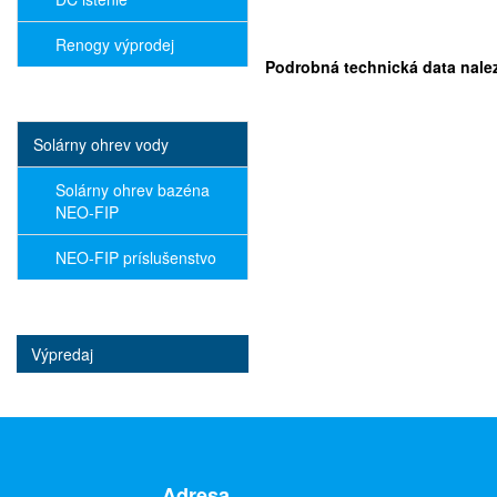
Renogy výprodej
Podrobná technická data nalez
Solárny ohrev vody
Solárny ohrev bazéna
NEO-FIP
NEO-FIP príslušenstvo
Výpredaj
Adresa