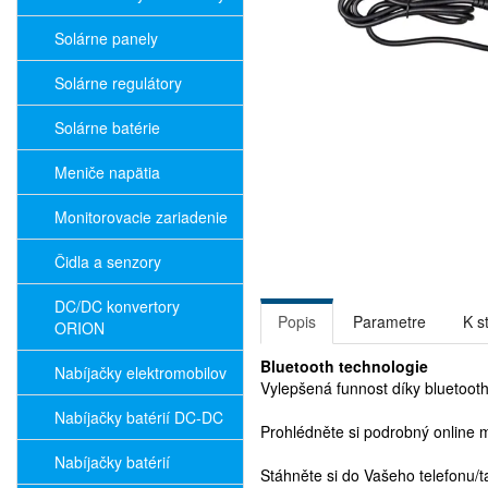
Solárne panely
Solárne regulátory
Solárne batérie
Meniče napätia
Monitorovacie zariadenie
Čidla a senzory
DC/DC konvertory
Popis
Parametre
K s
ORION
Bluetooth technologie
Nabíjačky elektromobilov
Vylepšená funnost díky bluetoot
Nabíjačky batérií DC-DC
Prohlédněte si podrobný online
Nabíjačky batérií
Stáhněte si do Vašeho telefonu/