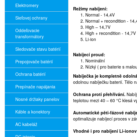
Elektromery
Režimy nabíjení:
Normal - 14,4V
Sieťovej ochrany
Normal + recondition - 14,
High – 14,7V
Oddeľovacie
High + recondition - 14,7V 
transformátory
Li-ion
Sledovače stavu batérií
Nabíjecí proud:
Nominální
Prepojovače batérií
Nízký ( pro baterie s malo
Ochrana batérií
Nabíječka je kompletně odolná
odolnou nabíječku baterií. Tělo n
Prepínače napájania
Ochrana proti přehřívání.
Nabíj
Nosné držiaky panelov
teplotou mezi 40 – 60 °C klesá v
Káble a konektory
Automatické pěti-fázové nabíj
optimalizuje nabíjecí proces v zá
AC kabeláž
Vhodné i pro nabíjení Li-ionov
DC istenie