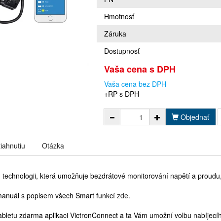
Hmotnosť
Záruka
Dostupnosť
Vaša cena s DPH
Vaša cena bez DPH
+RP s DPH
Objednať
tiahnutiu
Otázka
h technologii, která umožňuje bezdrátové monitorování napětí a proud
 manuál s popisem všech Smart funkcí
zde
.
tabletu zdarma aplikaci VictronConnect a ta Vám umožní volbu nabíjecí