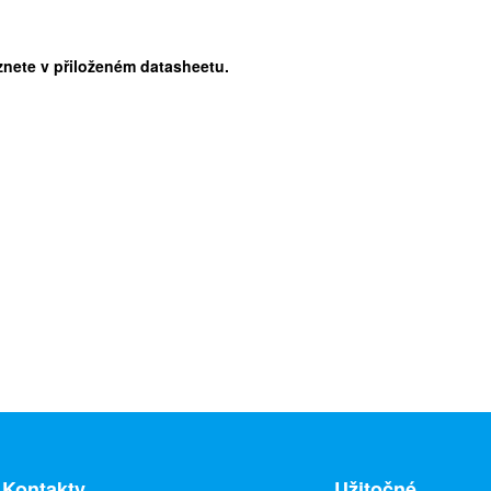
nete v přiloženém datasheetu.
Kontakty
Užitočné