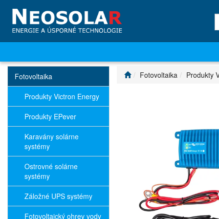
Fotovoltaika
Produkty V
Fotovoltaika
Produkty Victron Energy
Produkty EPever
Karavány solárne
systémy
Ostrovné solárne
systémy
Záložné UPS systémy
Fotovoltaický ohrev vody