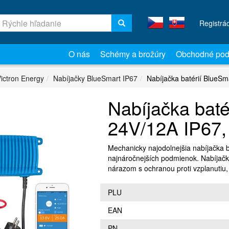
Registrá
O nás
Schémy a brožúry
Obchodné pod
ictron Energy
Nabíjačky BlueSmart IP67
Nabíjačka batérií BlueSm
Nabíjačka baté
24V/12A IP67,
Mechanicky najodolnejšia nabíjačka b
najnáročnejších podmienok. Nabíjačka
nárazom s ochranou proti vzplanutiu
PLU
EAN
PN