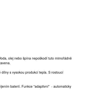
oda, olej nebo špína nepoškodí tuto mimořádně
atavena.
dílny s vysokou produkcí tepla. S rostoucí
ením baterií. Funkce "adaptivní" - automaticky