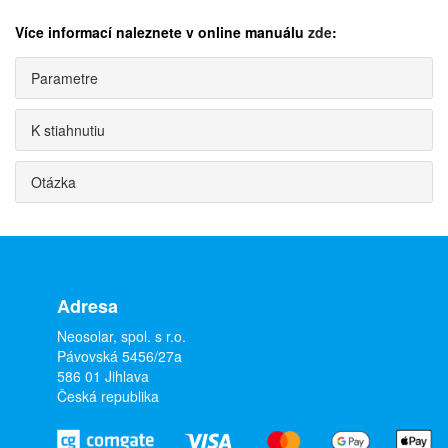
Více informací naleznete v online manuálu
zde
:
Parametre
K stiahnutiu
Otázka
Adresa
Neosolar, spol. s r.o.
Pávovská 5456/27a
586 01 Jihlava
Česká republika