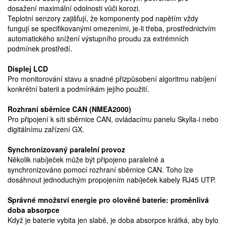
dosažení maximální odolnosti vůči korozi.
Teplotní senzory zajišťují, že komponenty pod napětím vždy
fungují se specifikovanými omezeními, je-li třeba, prostřednictvím
automatického snížení výstupního proudu za extrémních
podmínek prostředí.
Displej LCD
Pro monitorování stavu a snadné přizpůsobení algoritmu nabíjení
konkrétní baterii a podmínkám jejího použití.
Rozhraní sběrnice CAN (NMEA2000)
Pro připojení k síti sběrnice CAN, ovládacímu panelu Skylla-i nebo
digitálnímu zařízení GX.
Synchronizovaný paralelní provoz
Několik nabíječek může být připojeno paralelně a
synchronizováno pomocí rozhraní sběrnice CAN. Toho lze
dosáhnout jednoduchým propojením nabíječek kabely RJ45 UTP.
Správné množství energie pro olověné baterie: proměnlivá
doba absorpce
Když je baterie vybita jen slabě, je doba absorpce krátká, aby bylo