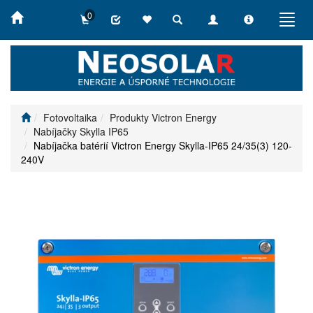
0
Toggle
Toggle
Toggle
Toggl
search
navigation
info
navig
Fotovoltaika
Produkty Victron Energy
Nabíjačky Skylla IP65
Nabíjačka batérií Victron Energy Skylla-IP65 24/35(3) 120-
240V