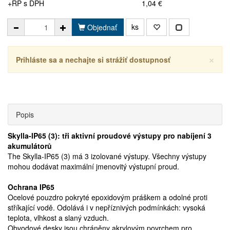
+RP s DPH
1,04 €
ks
Objednať
×
Prihláste sa a nechajte si strážiť dostupnosť
Popis
Skylla-IP65 (3): tři aktivní proudové výstupy pro nabíjení 3
akumulátorů
The Skylla-IP65 (3) má 3 izolované výstupy. Všechny výstupy
mohou dodávat maximální jmenovitý výstupní proud.
Ochrana IP65
Ocelové pouzdro pokryté epoxidovým práškem a odolné proti
stříkající vodě. Odolává i v nepříznivých podmínkách: vysoká
teplota, vlhkost a slaný vzduch.
Obvodové desky jsou chráněny akrylovým povrchem pro