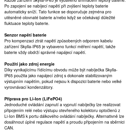
Každé zařízení Skylla-IP65 je vybaveno snímačem teploty baterie.
Po zapojení se nabíjecí napětí při zvýšení teploty baterie
automaticky sníží. Tato funkce se doporučuje zejména pro
utěsněné olovnaté baterie a/nebo když se očekávají důležité
fluktuace teploty baterie.
Senzor napětí baterie
Pro kompenzaci ztrát napětí způsobených odporem kabelu
zařízení Skylla-IP65 je vybaveno funkcí měření napětí, takže
baterie vždy obdrží správné napájecí napětí.
Použití jako zdroj energie
Díky vynikajícímu řídícímu obvodu může být nabíječka Skylla-
IP65 použita jako napájecí zdroj s dokonale stabilizovaným
výstupním napětím, pokud nejsou k dispozici baterie nebo velké
vyrovnávací kondenzátory.
Příprava pro Li-Ion (LiFePO4)
Jednoduché ovládání zapnutí a vypnutí nabíječky lze realizovat
připojením relé nebo výstupu otevřeného kolektoru optočlenů z
Li-Ion BMS k portu dálkového ovládání nabíječky. Alternativně lze
dosáhnout úplné regulace napětí a proudu připojením na sběrnici
CAN.