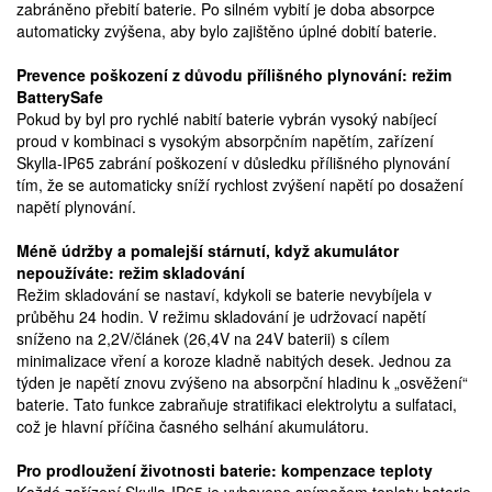
zabráněno přebití baterie. Po silném vybití je doba absorpce
automaticky zvýšena, aby bylo zajištěno úplné dobití baterie.
Prevence poškození z důvodu přílišného plynování: režim
BatterySafe
Pokud by byl pro rychlé nabití baterie vybrán vysoký nabíjecí
proud v kombinaci s vysokým absorpčním napětím, zařízení
Skylla-IP65 zabrání poškození v důsledku přílišného plynování
tím, že se automaticky sníží rychlost zvýšení napětí po dosažení
napětí plynování.
Méně údržby a pomalejší stárnutí, když akumulátor
nepoužíváte: režim skladování
Režim skladování se nastaví, kdykoli se baterie nevybíjela v
průběhu 24 hodin. V režimu skladování je udržovací napětí
sníženo na 2,2V/článek (26,4V na 24V baterii) s cílem
minimalizace vření a koroze kladně nabitých desek. Jednou za
týden je napětí znovu zvýšeno na absorpční hladinu k „osvěžení“
baterie. Tato funkce zabraňuje stratifikaci elektrolytu a sulfataci,
což je hlavní příčina časného selhání akumulátoru.
Pro prodloužení životnosti baterie: kompenzace teploty