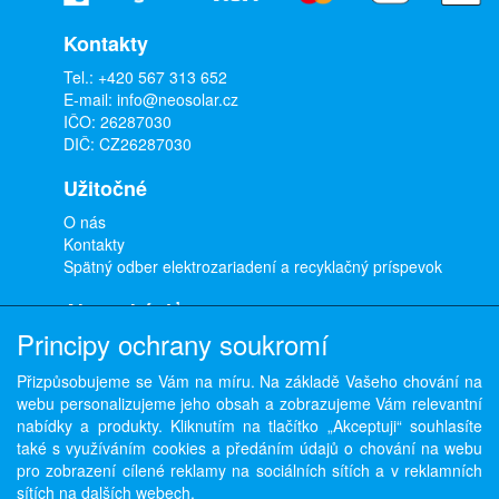
Kontakty
Tel.:
+420 567 313 652
E-mail:
info@neosolar.cz
IČO: 26287030
DIČ: CZ26287030
Užitočné
O nás
Kontakty
Spätný odber elektrozariadení a recyklačný príspevok
Ako nakúpiť
Principy ochrany soukromí
Doprava a platba
Obchodné podmienky
Přizpůsobujeme se Vám na míru. Na základě Vašeho chování na
Ochrana osobných údajov
webu personalizujeme jeho obsah a zobrazujeme Vám relevantní
Odstúpenie od zmluvy
nabídky a produkty. Kliknutím na tlačítko „Akceptuji“ souhlasíte
také s využíváním cookies a předáním údajů o chování na webu
pro zobrazení cílené reklamy na sociálních sítích a v reklamních
sítích na dalších webech.