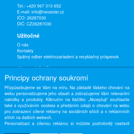
Tel.:
+420 567 313 652
E-mail:
info@neosolar.cz
IČO: 26287030
DIČ: CZ26287030
Užitočné
O nás
Kontakty
Spätný odber elektrozariadení a recyklačný príspevok
Ako nakúpiť
Principy ochrany soukromí
Doprava a platba
Obchodné podmienky
Přizpůsobujeme se Vám na míru. Na základě Vašeho chování na
Ochrana osobných údajov
webu personalizujeme jeho obsah a zobrazujeme Vám relevantní
Odstúpenie od zmluvy
nabídky a produkty. Kliknutím na tlačítko „Akceptuji“ souhlasíte
také s využíváním cookies a předáním údajů o chování na webu
pro zobrazení cílené reklamy na sociálních sítích a v reklamních
sítích na dalších webech.
Copyright © ABRA Software a.s. 2026,
powered by ABRA E-shop
Personalizaci a cílenou reklamu si můžete podrobněji nastavit
nebo kdykoli vypnout po kliknutí na tlačítko „Nastavit“.