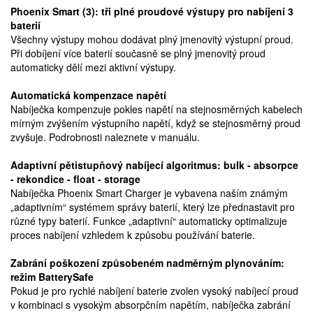
Phoenix Smart (3): tři plné proudové výstupy pro nabíjení 3
baterií
Všechny výstupy mohou dodávat plný jmenovitý výstupní proud.
Při dobíjení více baterií současně se plný jmenovitý proud
automaticky dělí mezi aktivní výstupy.
Automatická kompenzace napětí
Nabíječka kompenzuje pokles napětí na stejnosměrných kabelech
mírným zvýšením výstupního napětí, když se stejnosměrný proud
zvyšuje. Podrobnosti naleznete v manuálu.
Adaptivní pětistupňový nabíjecí algoritmus: bulk - absorpce
- rekondice - float - storage
Nabíječka Phoenix Smart Charger je vybavena naším známým
„adaptivním“ systémem správy baterií, který lze přednastavit pro
různé typy baterií. Funkce „adaptivní“ automaticky optimalizuje
proces nabíjení vzhledem k způsobu používání baterie.
Zabrání poškození způsobeném nadměrným plynováním:
režim BatterySafe
Pokud je pro rychlé nabíjení baterie zvolen vysoký nabíjecí proud
v kombinaci s vysokým absorpčním napětím, nabíječka zabrání