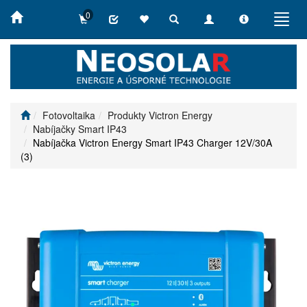
0
Toggle
Toggle
Toggle
Toggl
search
navigation
info
navig
Fotovoltaika
Produkty Victron Energy
Nabíjačky Smart IP43
Nabíjačka Victron Energy Smart IP43 Charger 12V/30A
(3)