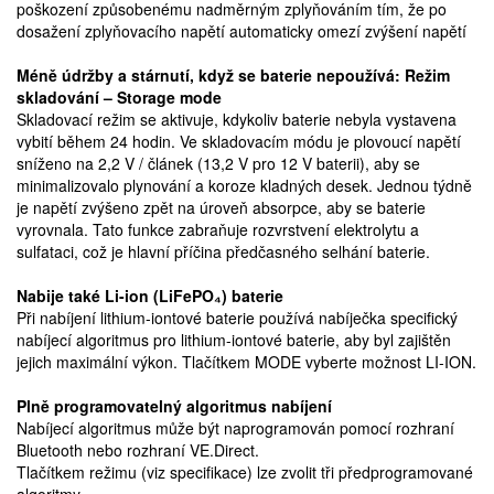
poškození způsobenému nadměrným zplyňováním tím, že po
dosažení zplyňovacího napětí automaticky omezí zvýšení napětí
Méně údržby a stárnutí, když se baterie nepoužívá: Režim
skladování – Storage mode
Skladovací režim se aktivuje, kdykoliv baterie nebyla vystavena
vybití během 24 hodin. Ve skladovacím módu je plovoucí napětí
sníženo na 2,2 V / článek (13,2 V pro 12 V baterii), aby se
minimalizovalo plynování a koroze kladných desek. Jednou týdně
je napětí zvýšeno zpět na úroveň absorpce, aby se baterie
vyrovnala. Tato funkce zabraňuje rozvrstvení elektrolytu a
sulfataci, což je hlavní příčina předčasného selhání baterie.
Nabije také Li-ion (LiFePO₄) baterie
Při nabíjení lithium-iontové baterie používá nabíječka specifický
nabíjecí algoritmus pro lithium-iontové baterie, aby byl zajištěn
jejich maximální výkon. Tlačítkem MODE vyberte možnost LI-ION.
Plně programovatelný algoritmus nabíjení
Nabíjecí algoritmus může být naprogramován pomocí rozhraní
Bluetooth nebo rozhraní VE.Direct.
Tlačítkem režimu (viz specifikace) lze zvolit tři předprogramované