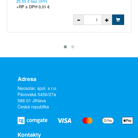
25,50 € bez DPH
+RP s DPH 0,01 €
Adresa
Neosolar, spol. s r.o.
Pávovská 5456/27a
586 01 Jihlava
Česká republika
Kontakty