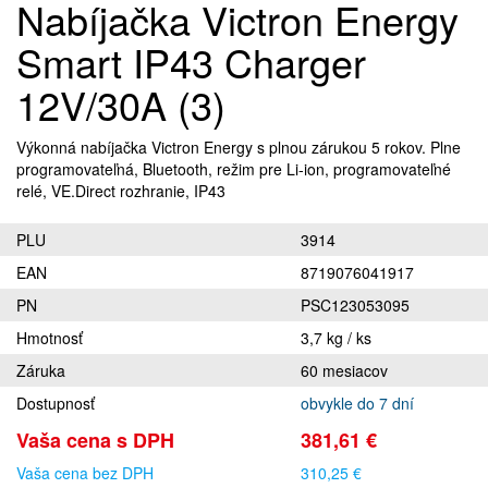
Nabíjačka Victron Energy
Smart IP43 Charger
12V/30A (3)
Výkonná nabíjačka Victron Energy s plnou zárukou 5 rokov. Plne
programovateľná, Bluetooth, režim pre Li-ion, programovateľné
relé, VE.Direct rozhranie, IP43
PLU
3914
EAN
8719076041917
PN
PSC123053095
Hmotnosť
3,7 kg / ks
Záruka
60 mesiacov
Dostupnosť
obvykle do 7 dní
Vaša cena s DPH
381,61 €
Vaša cena bez DPH
310,25 €