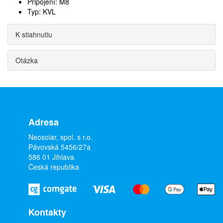
Připojení: M8
Typ: KVL
K stiahnutiu
Otázka
Adresa
Neosolar, spol. s r.o.
Pávovská 5456/27a
586 01 Jihlava
Česká republika
Kontakty