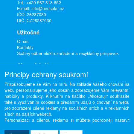
Tel.:
+420 567 313 652
E-mail:
info@neosolar.cz
IČO: 26287030
DIČ: CZ26287030
Užitočné
O nás
Kontakty
Spätný odber elektrozariadení a recyklačný príspevok
Ako nakúpiť
Principy ochrany soukromí
Doprava a platba
Obchodné podmienky
Přizpůsobujeme se Vám na míru. Na základě Vašeho chování na
Ochrana osobných údajov
webu personalizujeme jeho obsah a zobrazujeme Vám relevantní
Odstúpenie od zmluvy
nabídky a produkty. Kliknutím na tlačítko „Akceptuji“ souhlasíte
také s využíváním cookies a předáním údajů o chování na webu
pro zobrazení cílené reklamy na sociálních sítích a v reklamních
sítích na dalších webech.
Copyright © ABRA Software a.s. 2026,
powered by ABRA E-shop
Personalizaci a cílenou reklamu si můžete podrobněji nastavit
nebo kdykoli vypnout po kliknutí na tlačítko „Nastavit“.