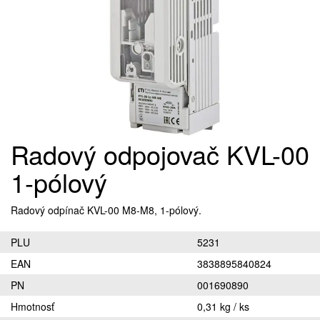
Radový odpojovač KVL-00
1-pólový
Radový odpínač KVL-00 M8-M8, 1-pólový.
PLU
5231
EAN
3838895840824
PN
001690890
Hmotnosť
0,31 kg / ks