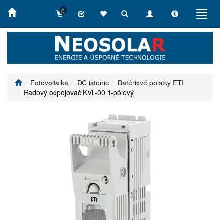
0
Toggle
Toggle
Toggle
Toggl
search
navigation
info
navig
Fotovoltaika
DC istenie
Batériové poistky ETI
Radový odpojovač KVL-00 1-pólový