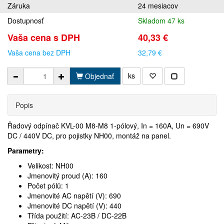
Záruka
24 mesiacov
Dostupnosť
Skladom 47 ks
Vaša cena s DPH
40,33 €
Vaša cena bez DPH
32,79 €
ks
Objednať
Popis
Řadový odpínač KVL-00 M8-M8 1-pólový, In = 160A, Un = 690V
DC / 440V DC, pro pojistky NH00, montáž na panel.
Parametry:
Velikost: NH00
Jmenovitý proud (A): 160
Počet pólů: 1
Jmenovité AC napětí (V): 690
Jmenovité DC napětí (V): 440
Třída použití: AC-23B / DC-22B