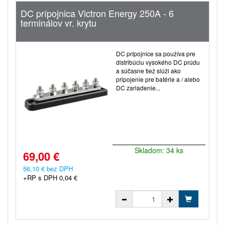
DC prípojnica Victron Energy 250A - 6
terminálov vr. krytu
DC prípojnice sa používa pre
distribúciu vysokého DC prúdu
a súčasne tiež slúži ako
pripojenie pre batérie a / alebo
DC zariadenie...
Skladom: 34 ks
69,00 €
56,10 € bez DPH
+RP s DPH 0,04 €