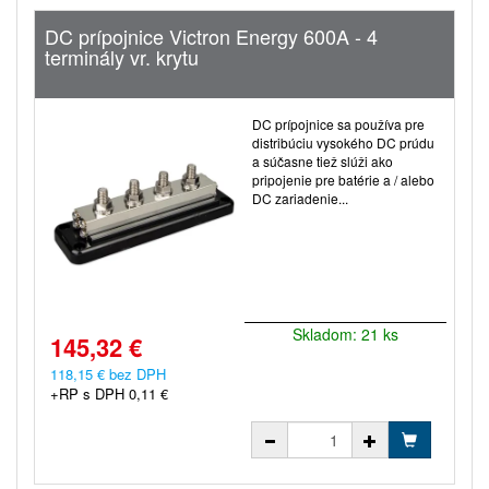
DC prípojnice Victron Energy 600A - 4
terminály vr. krytu
DC prípojnice sa používa pre
distribúciu vysokého DC prúdu
a súčasne tiež slúži ako
pripojenie pre batérie a / alebo
DC zariadenie...
Skladom: 21 ks
145,32 €
118,15 € bez DPH
+RP s DPH 0,11 €