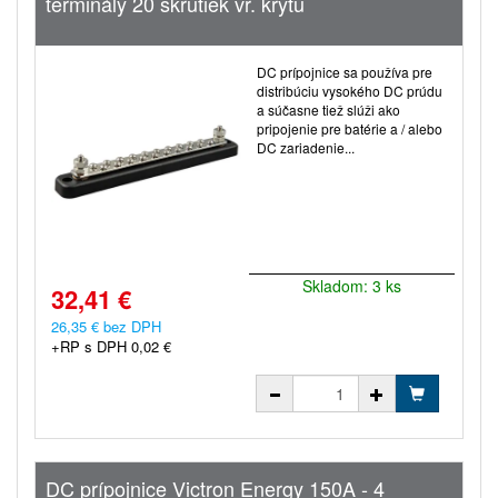
terminály 20 skrutiek vr. krytu
DC prípojnice sa používa pre
distribúciu vysokého DC prúdu
a súčasne tiež slúži ako
pripojenie pre batérie a / alebo
DC zariadenie...
Skladom: 3 ks
32,41 €
26,35 € bez DPH
+RP s DPH 0,02 €
DC prípojnice Victron Energy 150A - 4