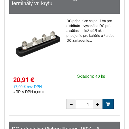
terminály vr. krytu
DC prípojnice sa používa pre
distribúciu vysokého DC prúdu
a súčasne tiež slúži ako
pripojenie pre batérie a / alebo
DC zariadenie...
Skladom: 40 ks
20,91 €
17,00 € bez DPH
+RP s DPH 0,03 €
DC prípojnice Victron Energy 150A - 6