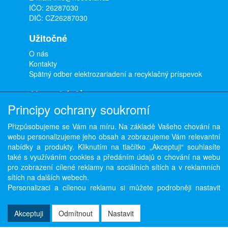
IČO: 26287030
DIČ: CZ26287030
Užitočné
O nás
Kontakty
Spätný odber elektrozariadení a recyklačný príspevok
Ako nakúpiť
Principy ochrany soukromí
Doprava a platba
Obchodné podmienky
Přizpůsobujeme se Vám na míru. Na základě Vašeho chování na
Ochrana osobných údajov
webu personalizujeme jeho obsah a zobrazujeme Vám relevantní
Odstúpenie od zmluvy
nabídky a produkty. Kliknutím na tlačítko „Akceptuji“ souhlasíte
také s využíváním cookies a předáním údajů o chování na webu
pro zobrazení cílené reklamy na sociálních sítích a v reklamních
sítích na dalších webech.
Copyright © ABRA Software a.s. 2026,
powered by ABRA E-shop
Personalizaci a cílenou reklamu si můžete podrobněji nastavit
nebo kdykoli vypnout po kliknutí na tlačítko „Nastavit“.
Akceptuji
Odmítnout
Nastavit