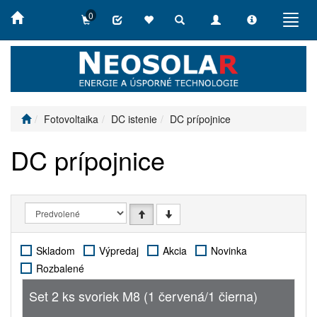
0
Toggle
Toggle
Toggle
Toggl
search
navigation
info
navig
Fotovoltaika
DC istenie
DC prípojnice
DC prípojnice
Skladom
Výpredaj
Akcia
Novinka
Rozbalené
Set 2 ks svoriek M8 (1 červená/1 čierna)