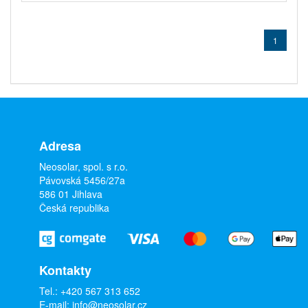
1
Adresa
Neosolar, spol. s r.o.
Pávovská 5456/27a
586 01 Jihlava
Česká republika
Kontakty
Tel.:
+420 567 313 652
E-mail:
info@neosolar.cz