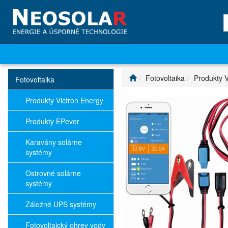
Fotovoltaika
Produkty V
Fotovoltaika
Produkty Victron Energy
Produkty EPever
Karavány solárne
systémy
Ostrovné solárne
systémy
Záložné UPS systémy
Fotovoltaický ohrev vody