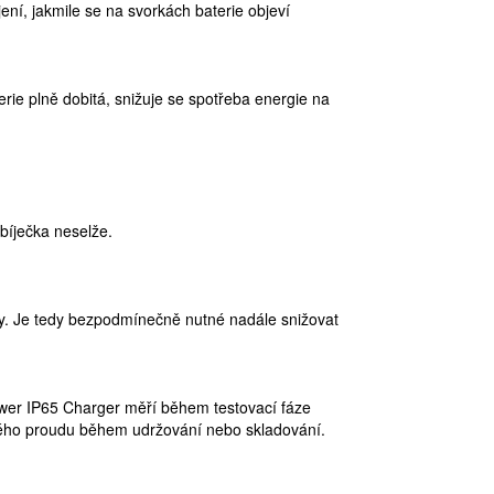
ení, jakmile se na svorkách baterie objeví
rie plně dobitá, snižuje se spotřeba energie na
bíječka neselže.
žky. Je tedy bezpodmínečně nutné nadále snižovat
Power IP65 Charger měří během testovací fáze
zkého proudu během udržování nebo skladování.