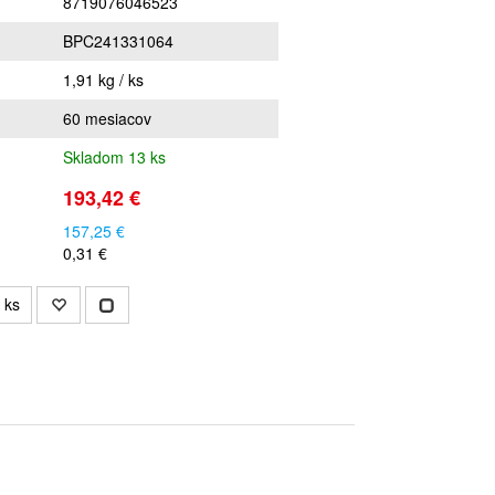
8719076046523
BPC241331064
1,91 kg / ks
60 mesiacov
Skladom 13 ks
193,42 €
157,25 €
0,31 €
ks