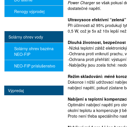
Power Charger
se však pokusí do
dostatečné napětí.
Renogy výprodej
Ultra
vysoce efektivní “zelená” 
Při účinnosti až 95% produkují t
0,5 W, což je 5x až 10x lepší ne
Solárny ohrev vody
Dlouhá životnost, bezpečnost 
-Nízká teplotní zátěž elektronic
Solárny ohrev bazéna
-Ochrana proti vniknutí prachu, v
NEO-FIP
-Ochrana proti přehřátí: výstupn
-Nabíječky jsou zcela tiché: neob
NEO-FIP príslušenstvo
Režim skladování: méně koroz
Dokonce i nižší udržovací nabíje
nabíjecí napětí, pokud zůstane b
Výpredaj
Nabíjení s teplotní kompenzac
Optimální nabíjecí napětí pro ol
okolní teplotu a kompenzuje ji 
Proto není třeba speciálního na