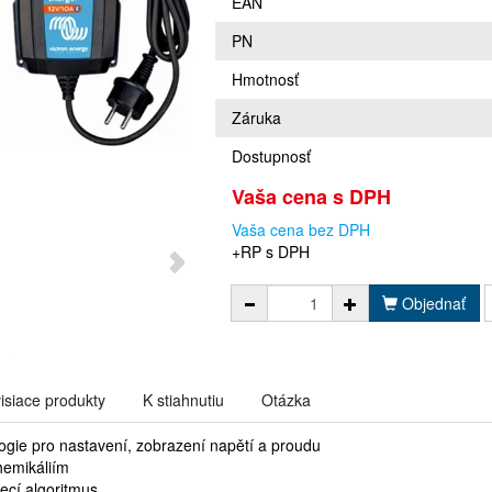
EAN
PN
Hmotnosť
Záruka
Dostupnosť
Vaša cena s DPH
Vaša cena bez DPH
+RP s DPH
Objednať
isiace produkty
K stiahnutiu
Otázka
ogie pro nastavení, zobrazení napětí a proudu
hemikáliím
jecí algoritmus