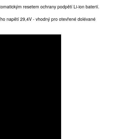
utomatickým resetem ochrany podpětí Li-ion baterií.
ho napětí 29,4V - vhodný pro otevřené dolévané