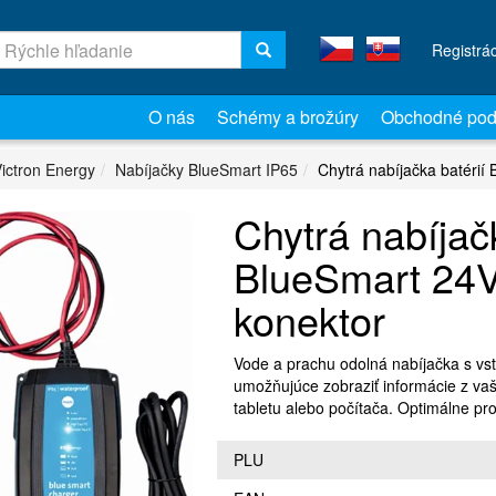
Registrá
O nás
Schémy a brožúry
Obchodné pod
ictron Energy
Nabíjačky BlueSmart IP65
Chytrá nabíjačka batéri
Chytrá nabíjačk
BlueSmart 24
konektor
Vode a prachu odolná nabíjačka s v
umožňujúce zobraziť informácie z vaš
tabletu alebo počítača. Optimálne pr
PLU