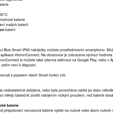
aterie
-30°C
životnost baterie
ení malých baterií
ion
baterií
aci Blue Smart IP65 nabíječky můžete prostřednictvím smartphonu. Může
 aplikace VictronConnect. Na obrazovce je zobrazena výchozí hodnota n
ictronConnect si můžete také zdarma stáhnout na Google Play, nebo v A
zatím není k dispozici.
 manuál s popisem všech Smart funkcí
zde
.
yla nedostatečně dobíjena, nebo byla ponechána vybitá po dobu několika 
ataci někdy částečně zvrátit nabíjením nízkým proudem, než baterie dos
ité baterie
ti přepólování nerozezná baterie vybité na nulové nebo skoro nulové n