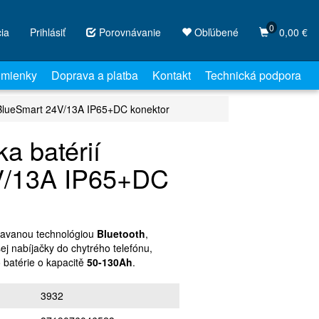
0
cia
Prihlásiť
Porovnávanie
Obľúbené
0,00 €
mienky
Doprava a platba
Kontakt
Technická podpora
í BlueSmart 24V/13A IP65+DC konektor
a batérií
V/13A IP65+DC
stavanou technológiou
Bluetooth
,
ej nabíjačky do chytrého telefónu,
o batérie o kapacitě
50-130Ah
.
3932