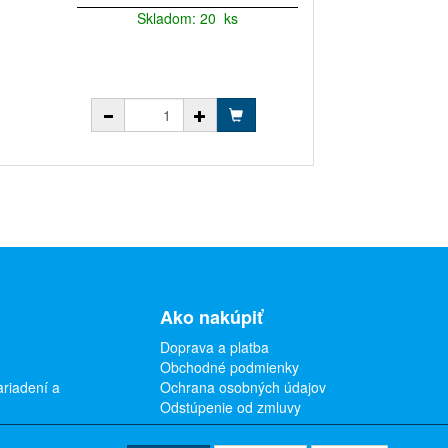
Skladom: 20 ks
10,46 €
8,50 € bez DP
+RP s DPH 0,0
Ako nakúpiť
Doprava a platba
Obchodné podmienky
ariadení a
Ochrana osobných údajov
Odstúpenie od zmluvy