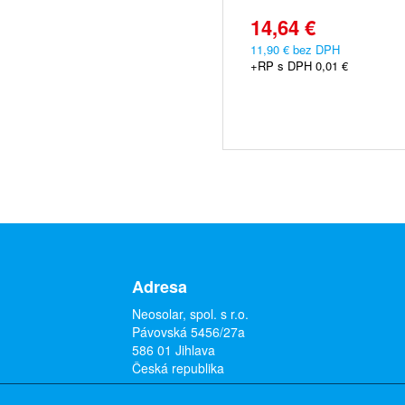
14,64 €
11,90 € bez DPH
+RP s DPH 0,01 €
Adresa
Neosolar, spol. s r.o.
Pávovská 5456/27a
586 01 Jihlava
Česká republika