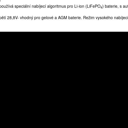
e
používá speciální nabíjecí algoritmus pro Li-ion (LiFePO
) baterie, s a
4
ětí 28,8V- vhodný pro gelové a AGM baterie. Režim vysokého nabíjecí