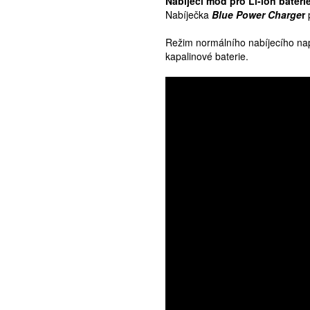
Nabíjecí mód pro Li-ion bateri
Nabíječka
Blue Power Charge
r
Režim normálního nabíjecího nap
kapalinové baterie.