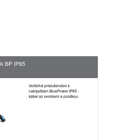
 k BP IP65
Predlžovací 
Voliteľné príslušenstvo k
nabíjačkám BluePower IP65 -
kábel so svorkami a poistkou.