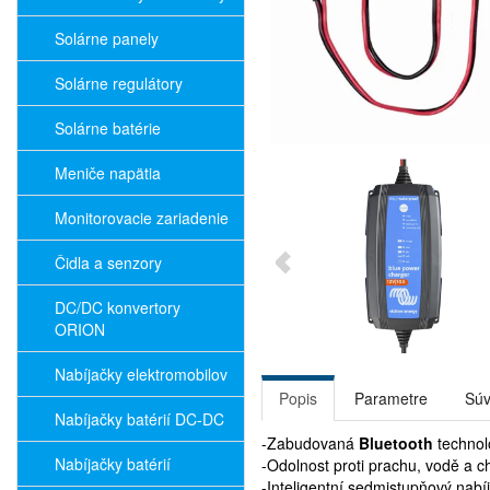
Solárne panely
Solárne regulátory
Solárne batérie
Meniče napätia
Monitorovacie zariadenie
Čidla a senzory
DC/DC konvertory
ORION
Nabíjačky elektromobilov
Popis
Parametre
Súv
Nabíjačky batérií DC-DC
-Zabudovaná
Bluetooth
technol
Nabíjačky batérií
-Odolnost proti prachu, vodě a c
-Inteligentní sedmistupňový nabí