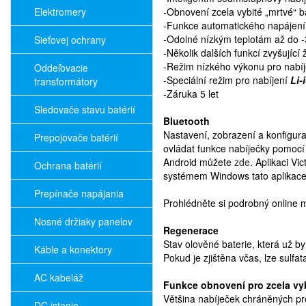
Elektromery
-Obnovení zcela vybité „mrtvé“ b
-Funkce automatického napájení
-Odolné nízkým teplotám až do 
Sieťovej ochrany
-Několik dalších funkcí zvyšující 
-Režim nízkého výkonu pro nabíj
Oddeľovacie
-Speciální režim pro nabíjení
Li-
transformátory
-Záruka 5 let
Sledovače stavu batérií
Bluetooth
Nastavení, zobrazení a konfigur
Prepojovače batérií
ovládat funkce nabíječky pomocí
Android můžete
zde
. Aplikaci V
Ochrana batérií
systémem Windows tato aplikace 
Prepínače napájania
Prohlédněte si podrobný online
Nosné držiaky panelov
Regenerace
Stav olověné baterie, která už b
Káble a konektory
Pokud je zjištěna včas, lze sulf
AC kabeláž
Funkce obnovení pro zcela vyb
Většina nabíječek chráněných pro
DC istenie