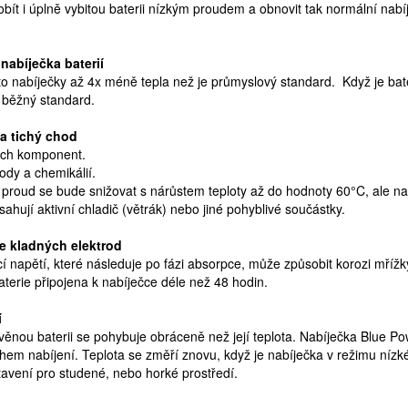
bít i úplně vybitou baterii nízkým proudem a obnovit tak normální nabíj
nabíječka baterií
yto nabíječky až 4x méně tepla než je průmyslový standard. Když je bate
ž běžný standard.
a tichý chod
kých komponent.
ody a chemikálií.
í proud se bude snižovat s nárůstem teploty až do hodnoty 60°C, ale na
sahují aktivní chladič (větrák) nebo jiné pohyblivé součástky.
e kladných elektrod
cí napětí, které následuje po fázi absorpce, může způsobit korozi mří
aterie připojena k nabíječce déle než 48 hodin.
í
ověnou baterii se pohybuje obráceně než její teplota. Nabíječka Blue 
během nabíjení. Teplota se změří znovu, když je nabíječka v režimu ní
stavení pro studené, nebo horké prostředí.