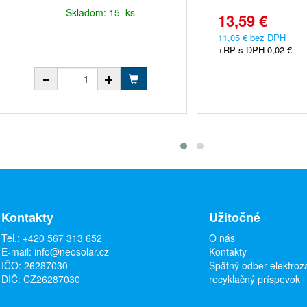
Skladom: 15 ks
13,59 €
11,05 € bez DPH
+RP s DPH 0,02 €
Kontakty
Užitočné
Tel.:
+420 567 313 652
O nás
E-mail:
info@neosolar.cz
Kontakty
IČO: 26287030
Spätný odber elektroz
DIČ: CZ26287030
recyklačný príspevok