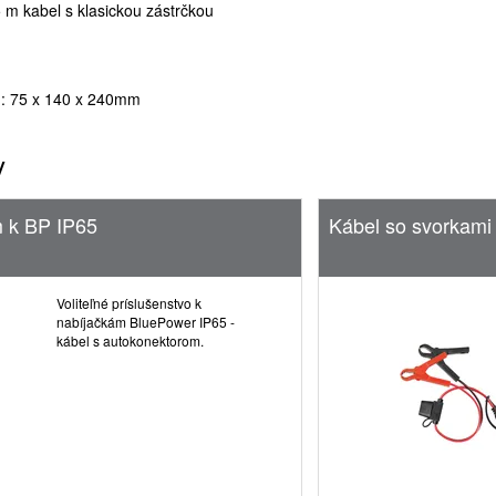
 m kabel s klasickou zástrčkou
: : 75 x 140 x 240mm
y
m k BP IP65
Kábel so svorkami
Voliteľné príslušenstvo k
nabíjačkám BluePower IP65 -
kábel s autokonektorom.