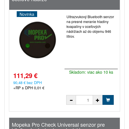
Novinka
Ultrazvukový Bluetooth senzor
na presné meranie hladiny
kvapaliny v oceľových
nádržiach až do objemu 946
litrov.
Skladom: viac ako 10 ks
111,29 €
90,48 € bez DPH
+RP s DPH 0,01 €
Mopeka Pro Check Universal senzor pre