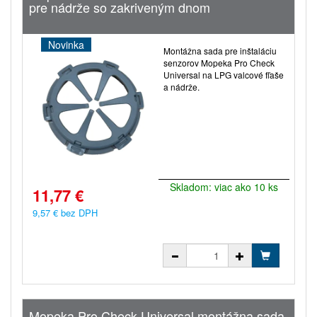
pre nádrže so zakriveným dnom
Novinka
Montážna sada pre inštaláciu
senzorov Mopeka Pro Check
Universal na LPG valcové fľaše
a nádrže.
Skladom: viac ako 10 ks
11,77 €
9,57 € bez DPH
Mopeka Pro Check Universal montážna sada