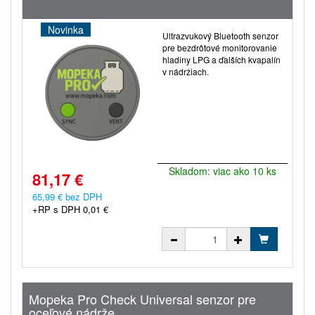
Novinka
Ultrazvukový Bluetooth senzor
pre bezdrôtové monitorovanie
hladiny LPG a ďalších kvapalín
v nádržiach.
Skladom: viac ako 10 ks
81,17 €
65,99 € bez DPH
+RP s DPH 0,01 €
Mopeka Pro Check Universal senzor pre
oceľové nádrže