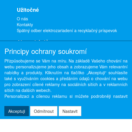
Užitočné
O nás
Kontakty
Spätný odber elektrozariadení a recyklačný príspevok
Ako nakúpiť
Principy ochrany soukromí
Doprava a platba
Obchodné podmienky
Přizpůsobujeme se Vám na míru. Na základě Vašeho chování na
Ochrana osobných údajov
webu personalizujeme jeho obsah a zobrazujeme Vám relevantní
Odstúpenie od zmluvy
nabídky a produkty. Kliknutím na tlačítko „Akceptuji“ souhlasíte
také s využíváním cookies a předáním údajů o chování na webu
pro zobrazení cílené reklamy na sociálních sítích a v reklamních
sítích na dalších webech.
Copyright © ABRA Software a.s. 2026,
powered by ABRA E-shop
Personalizaci a cílenou reklamu si můžete podrobněji nastavit
nebo kdykoli vypnout po kliknutí na tlačítko „Nastavit“.
Akceptuji
Odmítnout
Nastavit