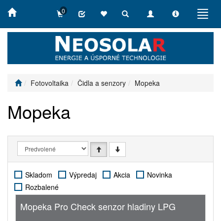
0
Toggle
Toggle
Toggle
Toggl
search
navigation
info
navig
Fotovoltaika
Čidla a senzory
Mopeka
Mopeka
Skladom
Výpredaj
Akcia
Novinka
Rozbalené
Mopeka Pro Check senzor hladiny LPG