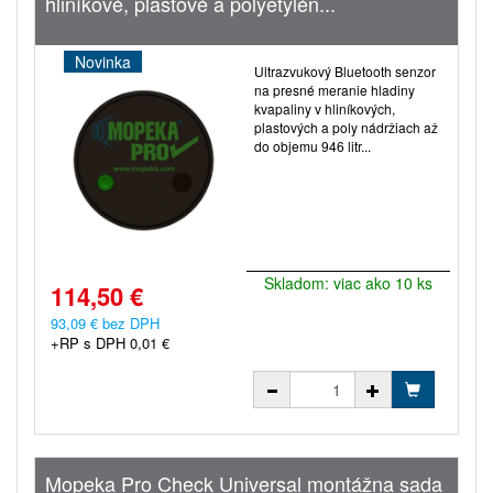
hliníkové, plastové a polyetylén...
Novinka
Ultrazvukový Bluetooth senzor
na presné meranie hladiny
kvapaliny v hliníkových,
plastových a poly nádržiach až
do objemu 946 litr...
Skladom: viac ako 10 ks
114,50 €
93,09 € bez DPH
+RP s DPH 0,01 €
Mopeka Pro Check Universal montážna sada