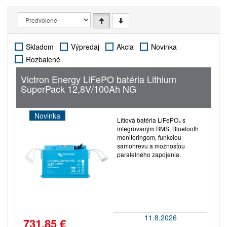
Skladom
Výpredaj
Akcia
Novinka
Rozbalené
Victron Energy LiFePO batéria Lithium
SuperPack 12,8V/100Ah NG
Novinka
Lítiová batéria LiFePO₄ s
integrovaným BMS, Bluetooth
monitoringom, funkciou
samohrevu a možnosťou
paralelného zapojenia.
11.8.2026
731,85 €