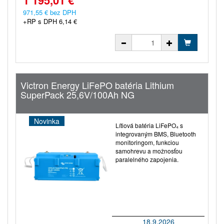
1 195,01 €
971,55 € bez DPH
+RP s DPH 6,14 €
Victron Energy LiFePO batéria Lithium
SuperPack 25,6V/100Ah NG
Novinka
Lítiová batéria LiFePO₄ s
integrovaným BMS, Bluetooth
monitoringom, funkciou
samohrevu a možnosťou
paralelného zapojenia.
18.9.2026