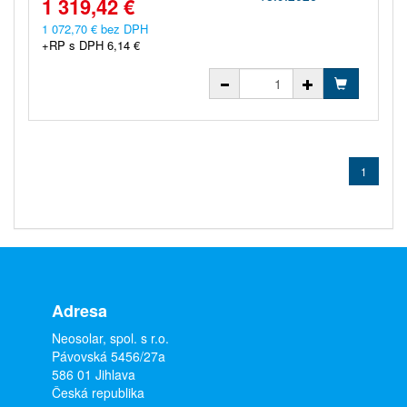
1 319,42 €
1 072,70 € bez DPH
+RP s DPH 6,14 €
1
Adresa
Neosolar, spol. s r.o.
Pávovská 5456/27a
586 01 Jihlava
Česká republika