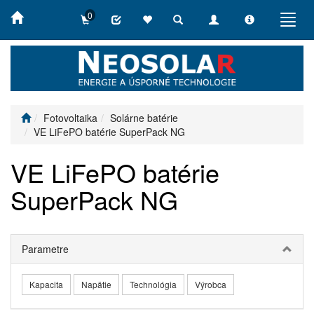
0
Toggle
Toggle
Toggle
Toggl
search
navigation
info
navig
Fotovoltaika
Solárne batérie
VE LiFePO batérie SuperPack NG
VE LiFePO batérie
SuperPack NG
Parametre
Kapacita
Napätie
Technológia
Výrobca