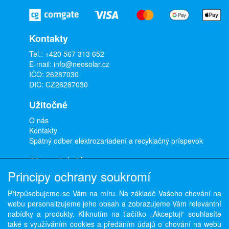
Kontakty
Tel.:
+420 567 313 652
E-mail:
info@neosolar.cz
IČO: 26287030
DIČ: CZ26287030
Užitočné
O nás
Kontakty
Spätný odber elektrozariadení a recyklačný príspevok
Ako nakúpiť
Principy ochrany soukromí
Doprava a platba
Obchodné podmienky
Přizpůsobujeme se Vám na míru. Na základě Vašeho chování na
Ochrana osobných údajov
webu personalizujeme jeho obsah a zobrazujeme Vám relevantní
Odstúpenie od zmluvy
nabídky a produkty. Kliknutím na tlačítko „Akceptuji“ souhlasíte
také s využíváním cookies a předáním údajů o chování na webu