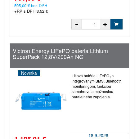
595,00 € bez DPH
+RP s DPH 3,52 €
Victron Energy LiFePO batéria Lithium
SuperPack 12,8V/200Ah NG
Novinka
Lítiová batéria LiFePO₄ s
integrovaným BMS, Bluetooth
monitoringom, funkciou
samohrevu a možnosťou
paralelného zapojenia.
18.9.2026