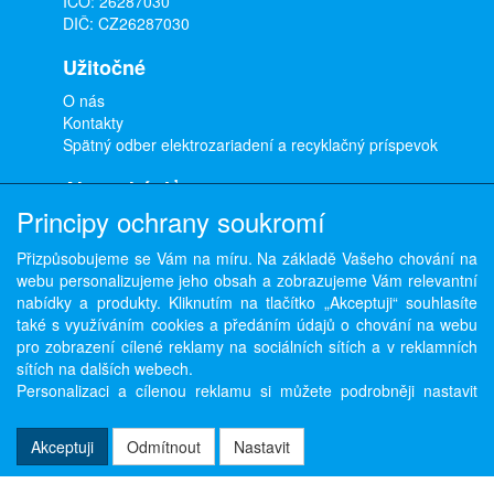
IČO: 26287030
DIČ: CZ26287030
Užitočné
O nás
Kontakty
Spätný odber elektrozariadení a recyklačný príspevok
Ako nakúpiť
Principy ochrany soukromí
Doprava a platba
Obchodné podmienky
Přizpůsobujeme se Vám na míru. Na základě Vašeho chování na
Ochrana osobných údajov
webu personalizujeme jeho obsah a zobrazujeme Vám relevantní
Odstúpenie od zmluvy
nabídky a produkty. Kliknutím na tlačítko „Akceptuji“ souhlasíte
také s využíváním cookies a předáním údajů o chování na webu
pro zobrazení cílené reklamy na sociálních sítích a v reklamních
sítích na dalších webech.
Copyright © ABRA Software a.s. 2026,
powered by ABRA E-shop
Personalizaci a cílenou reklamu si můžete podrobněji nastavit
nebo kdykoli vypnout po kliknutí na tlačítko „Nastavit“.
Akceptuji
Odmítnout
Nastavit