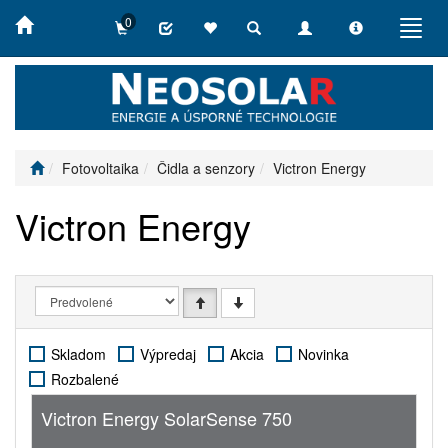
0
Toggle
Toggle
Toggle
Toggl
search
navigation
info
navig
Fotovoltaika
Čidla a senzory
Victron Energy
Victron Energy
Skladom
Výpredaj
Akcia
Novinka
Rozbalené
Victron Energy SolarSense 750