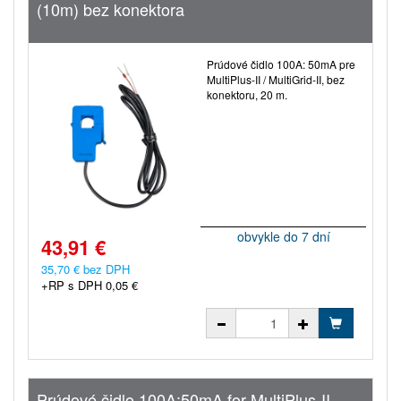
(10m) bez konektora
Prúdové čidlo 100A: 50mA pre
MultiPlus-II / MultiGrid-II, bez
konektoru, 20 m.
obvykle do 7 dní
43,91 €
35,70 € bez DPH
+RP s DPH 0,05 €
Prúdové čidlo 100A:50mA for MultiPlus-II