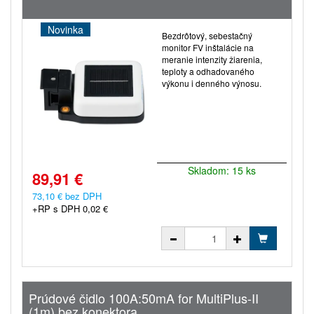
Novinka
Bezdrôtový, sebestačný
monitor FV inštalácie na
meranie intenzity žiarenia,
teploty a odhadovaného
výkonu i denného výnosu.
Skladom: 15 ks
89,91 €
73,10 € bez DPH
+RP s DPH 0,02 €
Prúdové čidlo 100A:50mA for MultiPlus-II
(1m) bez konektora