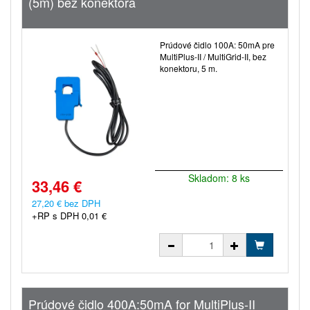
(5m) bez konektora
Prúdové čidlo 100A: 50mA pre
MultiPlus-II / MultiGrid-II, bez
konektoru, 5 m.
Skladom: 8 ks
33,46 €
27,20 € bez DPH
+RP s DPH 0,01 €
Prúdové čidlo 400A:50mA for MultiPlus-II