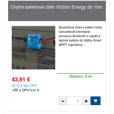
Chytré batériové čidlo Victron Energy do 10m
Bezdrôtové čidlo k batérii môže
odovzdávať informácie
pomocou Bluetooth o napätí a
teplote batérie do Vášho Smart
MPPT regulátora....
Skladom: 8 ks
43,91 €
35,70 € bez DPH
+RP s DPH 0,01 €