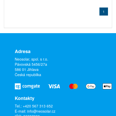
1
Adresa
Neosolar, spol. s r.o.
Pávovská 5456/27a
586 01 Jihlava
Česká republika
Kontakty
Tel.:
+420 567 313 652
E-mail:
info@neosolar.cz