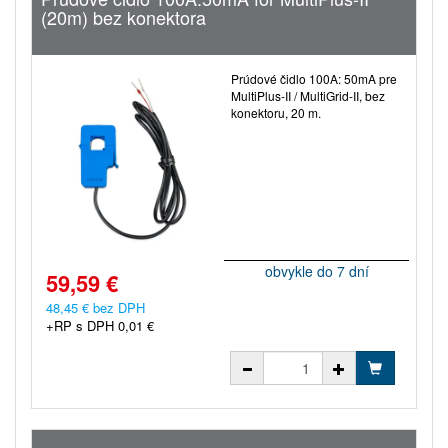
(20m) bez konektora
Prúdové čidlo 100A: 50mA pre
MultiPlus-II / MultiGrid-II, bez
konektoru, 20 m.
obvykle do 7 dní
59,59 €
48,45 € bez DPH
+RP s DPH 0,01 €