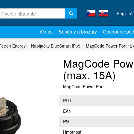
Registrá
O nás
Schémy a brožúry
Obchodné pod
ictron Energy
Nabíjačky BlueSmart IP65
MagCode Power Port 12V
MagCode Powe
(max. 15A)
MagCode Power Port.
PLU
EAN
PN
Hmotnosť