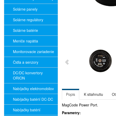
Solárne panely
Solárne regulátory
Solárne batérie
Meniče napätia
Monitorovacie zariadenie
Čidla a senzory
DC/DC konvertory
ORION
Nabíjačky elektromobilov
Popis
K stiahnutiu
Ot
Nabíjačky batérií DC-DC
MagCode Power Port.
Nabíjačky batérií
Parametry: