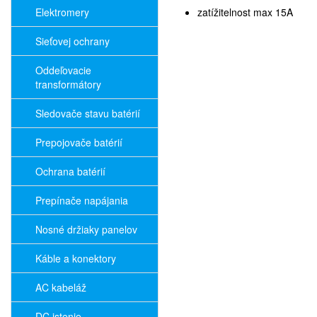
Elektromery
zatížitelnost max 15A
Sieťovej ochrany
Oddeľovacie
transformátory
Sledovače stavu batérií
Prepojovače batérií
Ochrana batérií
Prepínače napájania
Nosné držiaky panelov
Káble a konektory
AC kabeláž
DC istenie