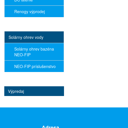
Renogy výprodej
Solárny ohrev vody
Solárny ohrev bazéna
NEO-FIP
NEO-FIP príslušenstvo
Výpredaj
Adresa