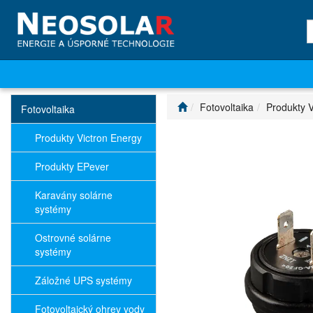
Fotovoltaika
Produkty V
Fotovoltaika
Produkty Victron Energy
Produkty EPever
Karavány solárne
systémy
Ostrovné solárne
systémy
Záložné UPS systémy
Fotovoltaický ohrev vody