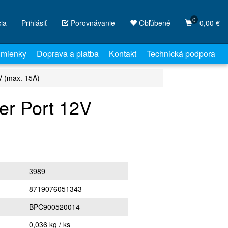
0
cia
Prihlásiť
Porovnávanie
Obľúbené
0,00 €
mienky
Doprava a platba
Kontakt
Technická podpora
 (max. 15A)
r Port 12V
3989
8719076051343
BPC900520014
0,036 kg / ks