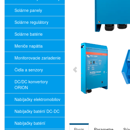
Solárne panely
Solárne regulátory
Solárne batérie
Meniče napätia
Monitorovacie zariadenie
Čidla a senzory
DC/DC konvertory
ORION
Nabíjačky elektromobilov
Nabíjačky batérií DC-DC
Nabíjačky batérií
Popis
Parametre
Súv