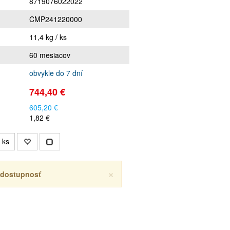
8719076022022
CMP241220000
11,4 kg / ks
60 mesiacov
obvykle do 7 dní
744,40 €
605,20 €
1,82 €
ks
×
ť dostupnosť