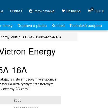
0
cia
Prihlásiť
Porovnávanie
Obľúbené
0,00 €
mienky
Doprava a platba
Kontakt
Technická podpora
 Energy MultiPlus C 24V/1200VA/25A-16A
Victron Energy
5A-16A
abíjač s čisto sínusovým výstupom, s
atérií a ultra rýchlym transferovým
 / externý AC zdroj)
2865