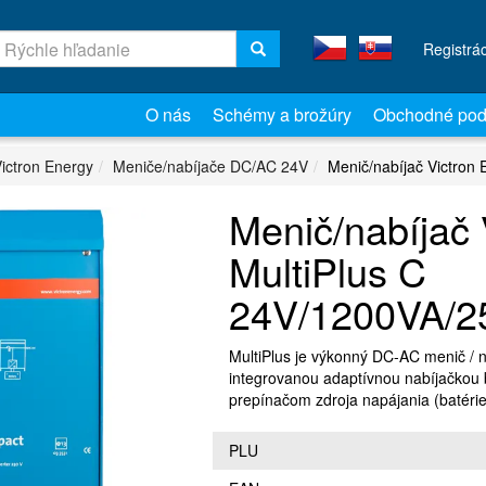
Registrá
O nás
Schémy a brožúry
Obchodné pod
ictron Energy
Meniče/nabíjače DC/AC 24V
Menič/nabíjač Victron
Menič/nabíjač 
MultiPlus C
24V/1200VA/2
MultiPlus je výkonný DC-AC menič / n
integrovanou adaptívnou nabíjačkou b
prepínačom zdroja napájania (batérie
PLU