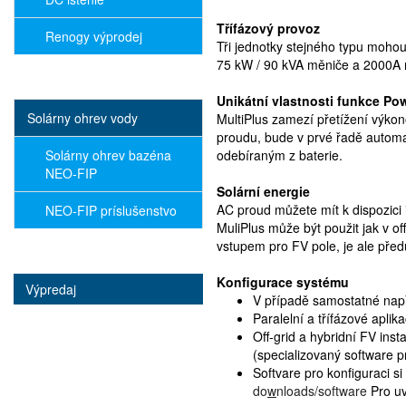
Třífázový provoz
Renogy výprodej
Tři jednotky stejného typu mohou 
75 kW / 90 kVA měniče a 2000A n
Unikátní vlastnosti funkce Po
Solárny ohrev vody
MultiPlus zamezí přetížení výko
proudu, bude v prvé řadě automa
Solárny ohrev bazéna
odebíraným z baterie.
NEO-FIP
Solární energie
AC proud můžete mít k dispozici i
NEO-FIP príslušenstvo
MuliPlus může být použit jak v of
vstupem pro FV pole, je ale pře
Konfigurace systému
Výpredaj
V případě samostatné např
Paralelní a třífázové apl
Off-grid a hybridní FV ins
(specializovaný software p
Softvare pro konfiguraci 
do
w
nloads/software
Pro u