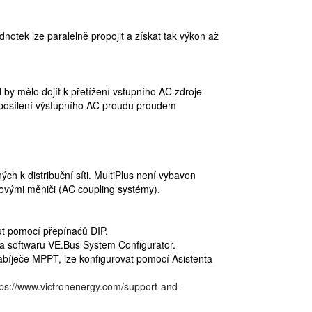
dnotek lze paralelně propojit a získat tak výkon až
by mělo dojít k přetížení vstupního AC zdroje
k posílení výstupního AC proudu proudem
ých k distribuční síti. MultiPlus není vybaven
ťovými měniči (AC coupling systémy).
ut pomocí přepínačů DIP.
 a softwaru VE.Bus System Configurator.
 nabíječe MPPT, lze konfigurovat pomocí Asistenta
tps://www.victronenergy.com/support-and-