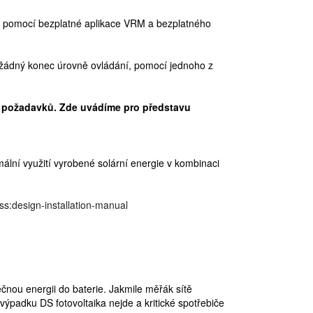
ětě pomocí bezplatné aplikace VRM a bezplatného
e žádný konec úrovně ovládání, pomocí jednoho z
h požadavků. Zde uvádíme pro představu
mální využití vyrobené solární energie v kombinaci
ss:design-installation-manual
nou energii do baterie. Jakmile měřák sítě
ýpadku DS fotovoltaika nejde a kritické spotřebiče