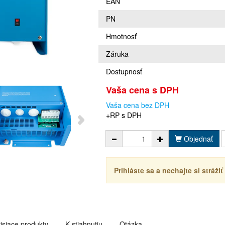
EAN
PN
Hmotnosť
Záruka
Dostupnosť
Vaša cena s DPH
Vaša cena bez DPH
+RP s DPH
Objednať
Prihláste sa a nechajte si stráži
isiace produkty
K stiahnutiu
Otázka