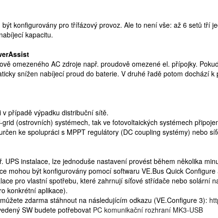
být konfigurovány pro třífázový provoz. Ale to není vše: až 6 setů tří je
abíjecí kapacitu.
werAssist
nově omezeného AC zdroje např. proudově omezené el. přípojky. Pokud 
ticky snížen nabíjecí proud do baterie. V druhé řadě potom dochází 
 v případě výpadku distribuční sítě.
f-grid (ostrovních) systémech, tak ve fotovoltaických systémech připojen
durčen ke spolupráci s MPPT regulátory (DC coupling systémy) nebo sí
. UPS instalace, lze jednoduše nastavení provést během několika min
ikace mohou být konfigurovány pomocí softwaru VE.Bus Quick Configure
talace pro vlastní spotřebu, které zahrnují síťové střídače nebo solární
ro konkrétní aplikace).
si můžete zdarma stáhnout na následujícím odkazu (VE.Configure 3):
ht
vedený SW budete potřebovat
PC komunikační rozhraní MK3-USB