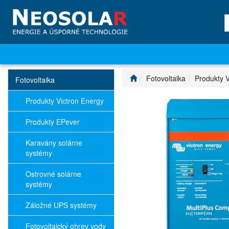
Fotovoltaika
Produkty V
Fotovoltaika
Produkty Victron Energy
Produkty EPever
Karavány solárne
systémy
Ostrovné solárne
systémy
Záložné UPS systémy
Fotovoltaický ohrev vody