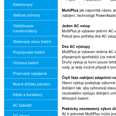
Elektromery
MultiPlus
jak napovídá název, j
Sieťovej ochrany
nabíjení, technologii PowerAssis
Oddeľovacie
Jeden AC vstup
transformátory
MultiPlus je vybaven jedním AC v
Pokud jsou potřeba dva AC vstup
Sledovače stavu batérií
Dva AC výstupy
MultiPlus je vybaven dvěma AC v
Prepojovače batérií
připojených spotřebičů (za méně 
Druhý výstup je funní pouze tehdy
Ochrana batérií
vody, je tedy možné připojit k t
Prepínače napájania
Čtyři fáze nabíjení adaptivní 
Hlavní výstup poskytuje výkonné 
Nosné držiaky panelov
dobíjení tak, aby vyhovoval stavu
nezávislého výstupu dobíjení urče
Káble a konektory
lithiových baterií.
AC kabeláž
Prakticky neomezený výkon dí
Až 6 jednotek MultiPlus může pr
DC istenie