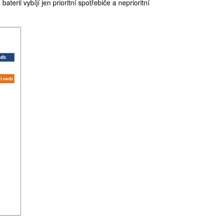
terii vybíjí jen prioritní spotřebiče a neprioritní