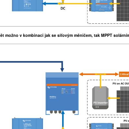
pět možno v kombinaci jak se síťovým měničem, tak MPPT solární