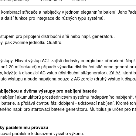
e kombinací střídače a nabíječky v jednom elegantním balení. Jeho řada
t a další funkce pro integrace do různých typů systémů.
stupem pro připojení distribuční sítě nebo např. generátoru.
y, pak zvolíme jednotku Quattro.
ýstupy. Hlavní výstup AC1 zajistí dodávky energie bez přerušení. Nap
než 20 milisekund) v případě výpadku distribuční sítě nebo generátoru
, když je k dispozici AC vstup (distribuční síť/generátor). Zátěž, která 
omuto výstupu a bude napájena pouze z AC zdroje (druhý výstup k dispo
nabíječkou a dvěma výstupy pro nabíjení baterie
nabíjení akumulátorů prostřednictvím systému "adaptivního nabíjení". 
 baterie, a přidává čtvrtou fázi dobíjení - udržovací nabíjení. Kromě t
ného např. pro startovací baterie generátoru. Multiplus je určen pro na
ky paralelnímu provozu
acovat paralelně k dosažení vyššího výkonu.