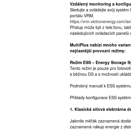
Vzdálený monitoring a konfig
Sledujte a ovládejte svůj systém
portálu VRM.
https://vrm.victronenergy.com/l
Přístup může být z tele:fonu, t
následujících ovládacích panelů 
MultiPlus nabízí mnoho varia
nejčastější provozní režimy:
Režim ESS – Energy Storage 
Tento režim je pouze pro fotovol
s běžnou DS a s možností ukládá
Podrobný manuál k ESS systému 
Příklady konfigurace ESS systém
1. Klasická síťová elektrárna 
Jakmile měřák zaznamená dodávku
zaznamená nákup energie z distri