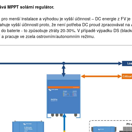
ává MPPT solární regulátor.
 pro menší instalace a výhodou je vyšší účinnost – DC energie z FV je
ahuje vyšší účinnosti proto, že není potřeba DC proud zpracovávat na
do baterie - to způsobuje ztráty 20-30%. V případě výpadku DS (blacko
í a pracuje ve zcela ostrovním/autonomním režimu.