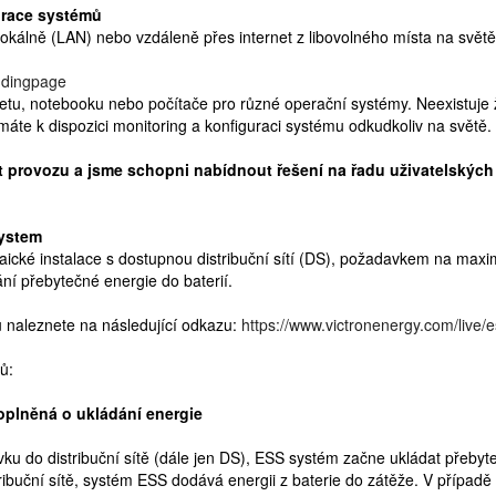
urace systémů
 lokálně (LAN) nebo vzdáleně přes internet z libovolného místa na sv
andingpage
abletu, notebooku nebo počítače pro různé operační systémy. Neexistuj
máte k dispozici monitoring a konfiguraci systému odkudkoliv na světě.
nt provozu a jsme schopni nabídnout řešení na řadu uživatelskýc
System
taické instalace s dostupnou distribuční sítí (DS), požadavkem na maxi
ní přebytečné energie do baterií.
naleznete na následující odkazu:
https://www.victronenergy.com/live/e
ů:
doplněná o ukládání energie
 do distribuční sítě (dále jen DS), ESS systém začne ukládat přebyteč
buční sítě, systém ESS dodává energii z baterie do zátěže. V případě v