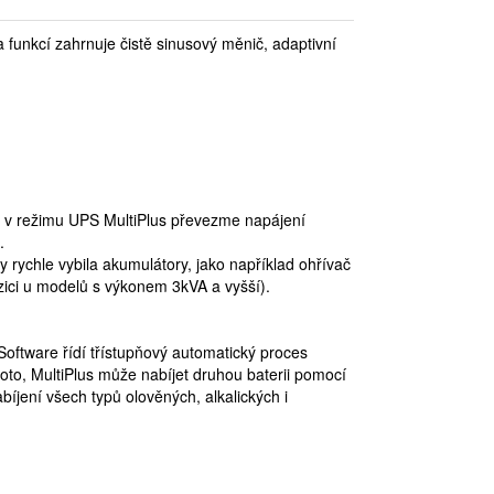
 funkcí zahrnuje čistě sinusový měnič, adaptivní
ř. v režimu UPS MultiPlus převezme napájení
.
by rychle vybila akumulátory, jako například ohřívač
zici u modelů s výkonem 3kVA a vyšší).
Software řídí třístupňový automatický proces
ohoto, MultiPlus může nabíjet druhou baterii pomocí
bíjení všech typů olověných, alkalických i