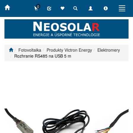
0
Toggle
Toggle
Toggle
Toggl
search
navigation
info
navig
Fotovoltaika
Produkty Victron Energy
Elektromery
Rozhranie RS485 na USB 5 m