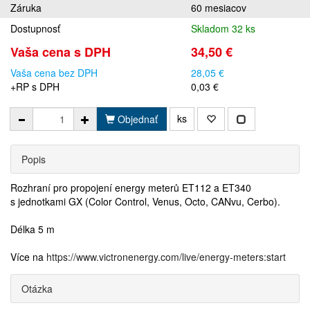
Záruka
60 mesiacov
Dostupnosť
Skladom 32 ks
Vaša cena s DPH
34,50 €
Vaša cena bez DPH
28,05 €
+RP s DPH
0,03 €
ks
Objednať
Popis
Rozhraní pro propojení energy meterů ET112 a ET340
s jednotkami GX (Color Control, Venus, Octo, CANvu, Cerbo).
Délka 5 m
Více na
https://www.victronenergy.com/live/energy-meters:start
Otázka