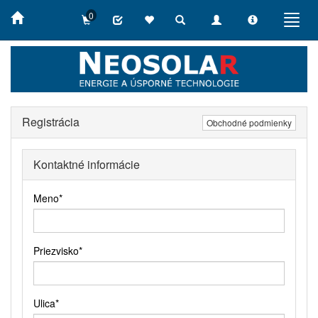
0
Toggle
Toggle
Toggle
Toggl
search
navigation
info
navig
Registrácia
Obchodné podmienky
Kontaktné informácie
Meno
*
Priezvisko
*
Ulica
*